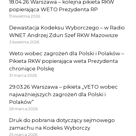
18.04.26 Warszawa – kolejna pikieta RKW
popierająca WETO Prezydenta RP
15 kwietnia 2026
Dewastacja Kodeksu Wyborczego – w Radio
WNET Andrzej Zdun Szef RKW Mazowsze
3 kwietnia 2026
Weto wobec zagrożeń dla Polski i Polaków –
Pikieta RKW popierająca weta Prezydenta
chroniące Polskę
31 marca 2026
29.03.26 Warszawa – pikieta „VETO wobec
najważniejszych zagrożeń dla Polski i
Polaków”
26 marca 2026
Druk do pobrania dotyczący sejmowego
zamachu na Kodeks Wyborczy
25 marca 2026