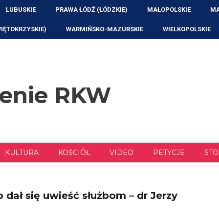
LUBUSKIE
PRAWA ŁÓDŹ (ŁÓDZKIE)
MAŁOPOLSKIE
MA
WIĘTOKRZYSKIE)
WARMIŃSKO-MAZURSKIE
WIELKOPOLSKIE
zenie RKW
KULTURA
KOŚCIÓŁ
VIDEO
PETYCJE
STO
o dał się uwieść służbom – dr Jerzy