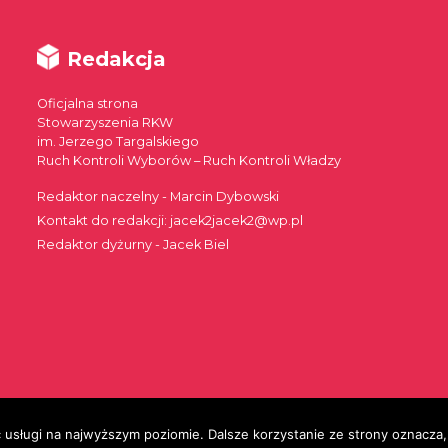
Redakcja
Oficjalna strona
Stowarzyszenia RKW
im. Jerzego Targalskiego
Ruch Kontroli Wyborów – Ruch Kontroli Władzy
Redaktor naczelny - Marcin Dybowski
Kontakt do redakcji: jacek2jacek2@wp.pl
Redaktor dyżurny - Jacek Biel
 usługi na najwyższym poziomie. Dalsze korzystanie ze strony oznacza, 