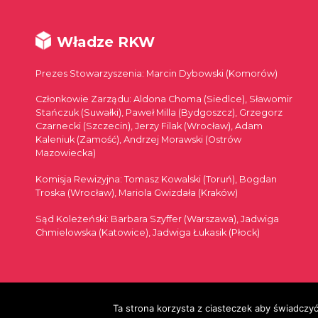
Władze RKW
Prezes Stowarzyszenia: Marcin Dybowski (Komorów)
Członkowie Zarządu: Aldona Choma (Siedlce), Sławomir
Stańczuk (Suwałki), Paweł Milla (Bydgoszcz), Grzegorz
Czarnecki (Szczecin), Jerzy Filak (Wrocław), Adam
Kaleniuk (Zamość), Andrzej Morawski (Ostrów
Mazowiecka)
Komisja Rewizyjna: Tomasz Kowalski (Toruń), Bogdan
Troska (Wrocław), Mariola Gwizdała (Kraków)
Sąd Koleżeński: Barbara Szyffer (Warszawa), Jadwiga
Chmielowska (Katowice), Jadwiga Łukasik (Płock)
© 2026
Ta strona korzysta z ciasteczek aby świadczyć