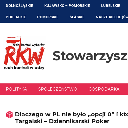
Przejdź
DOLNOŚLĄSKIE
KUJAWSKO – POMORSKIE
LUBELSKIE
do
treści
PODLASKIE
POMORSKIE
ŚLĄSKIE
NASZE KIELCE (Ś
Stowarzys
POLITYKA
SPOŁECZEŃSTWO
GOSPODARKA
Dlaczego w PL nie było „opcji 0” i kt
Targalski – Dziennikarski Poker