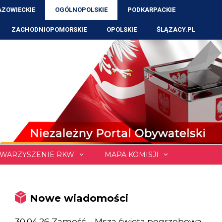
ZOWIECKIE
OGÓLNOPOLSKIE
PODKARPACKIE
ZACHODNIOPOMORSKIE
OPOLSKIE
ŚLĄZACY.PL
WARZYSZENIE RKW
MAPA KOMISJI
Nowe wiadomości
30.04.26 Zamość – Msza święta pogrzebowa,