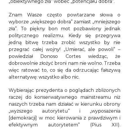
„obiektywnego zła” wobec „potencjału dobra”.
Znam Wasze często powtarzane słowa o
wyborze „większego dobra” zamiast „mniejszego
zła”. To piękny bon mot pozbawiony jednak
politycznego realizmu. Kiedy się przegrywa
jedną bitwę trzeba zrobić wszystko by nie
przegrać całej wojny! „Umierać, ale powoli” –
powiedział Donoso Cortes wiedząc, że
dobrowolnie złożyć broni nam nie wolno. Trzeba
więc ratować to, co się da odrzucając fałszywą
alternatywę: wszystko albo nic.
Wybierając prezydenta o poglądach zbliżonych
raczej do konserwatywnego mainstreamu niż
naszych trzeba nam działać w kierunku obrony
„wyższego autorytetu” i „wyposażenia
[demokracji] w moc kierowania z prawdziwym i
efektywnym autorytetem” (Pius XII).