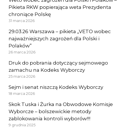
Pikieta RKW popierająca weta Prezydenta
chroniące Polskę
31 marca 2026
29.03.26 Warszawa – pikieta „VETO wobec
najważniejszych zagrożeń dla Polski i
Polaków”
26 marca 2026
Druk do pobrania dotyczący sejmowego
zamachu na Kodeks Wyborczy
25 marca 2026
Sejm i senat niszczą Kodeks Wyborczy
18 marca 2026
Skok Tuska i Żurka na Obwodowe Komisje
Wyborcze – bolszewickie metody
zablokowania kontroli wyborów!!!
9 grudnia 2025