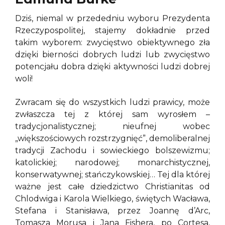
Dziś, niemal w przededniu wyboru Prezydenta
Rzeczypospolitej, stajemy dokładnie przed
takim wyborem: zwycięstwo obiektywnego zła
dzięki bierności dobrych ludzi lub zwycięstwo
potencjału dobra dzięki aktywności ludzi dobrej
woli!
Zwracam się do wszystkich ludzi prawicy, może
zwłaszcza tej z której sam wyrosłem –
tradycjonalistycznej; nieufnej wobec
„większościowych rozstrzygnięć”, demoliberalnej
tradycji Zachodu i sowieckiego bolszewizmu;
katolickiej; narodowej; monarchistycznej,
konserwatywnej; stańczykowskiej… Tej dla której
ważne jest całe dziedzictwo Christianitas od
Chlodwiga i Karola Wielkiego, świętych Wacława,
Stefana i Stanisława, przez Joannę d’Arc,
Tomasza Morusa i Jana Fishera, po Cortesa,