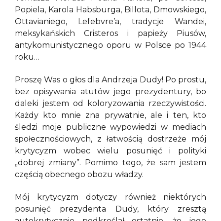
Popiela, Karola Habsburga, Billota, Dmowskiego,
Ottavianiego, Lefebvre’a, tradycje Wandei,
meksykańskich Cristeros i papieży Piusów,
antykomunistycznego oporu w Polsce po 1944
roku…
Proszę Was o głos dla Andrzeja Dudy! Po prostu,
bez opisywania atutów jego prezydentury, bo
daleki jestem od koloryzowania rzeczywistości.
Każdy kto mnie zna prywatnie, ale i ten, kto
śledzi moje publiczne wypowiedzi w mediach
społecznościowych, z łatwością dostrzeże mój
krytycyzm wobec wielu posunięć i polityki
„dobrej zmiany”. Pomimo tego, że sam jestem
częścią obecnego obozu władzy.
Mój krytycyzm dotyczy również niektórych
posunięć prezydenta Dudy, który zresztą
autokrytycznie podkreślał ostatnio, że jego