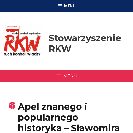
Przejdź
MENU
do
treści
Stowarzyszenie
RKW
MENU
Apel znanego i
popularnego
historyka – Sławomira