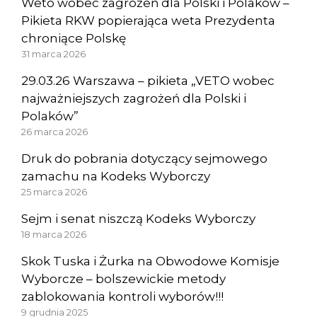
Weto wobec zagrożeń dla Polski i Polaków –
Pikieta RKW popierająca weta Prezydenta
chroniące Polskę
31 marca 2026
29.03.26 Warszawa – pikieta „VETO wobec
najważniejszych zagrożeń dla Polski i
Polaków”
26 marca 2026
Druk do pobrania dotyczący sejmowego
zamachu na Kodeks Wyborczy
25 marca 2026
Sejm i senat niszczą Kodeks Wyborczy
18 marca 2026
Skok Tuska i Żurka na Obwodowe Komisje
Wyborcze – bolszewickie metody
zablokowania kontroli wyborów!!!
9 grudnia 2025