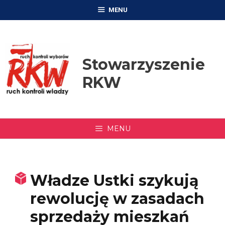
Przejdź
MENU
do
treści
Stowarzyszenie
RKW
MENU
Władze Ustki szykują
rewolucję w zasadach
sprzedaży mieszkań