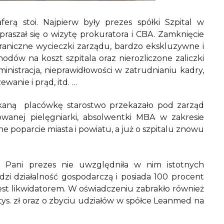
aferą stoi. Najpierw były prezes spółki Szpital w
raszał się o wizytę prokuratora i CBA. Zamknięcie
graniczne wycieczki zarządu, bardzo ekskluzywne i
ów na koszt szpitala oraz nierozliczone zaliczki
nistracja, nieprawidłowości w zatrudnianiu kadry,
zewanie i prąd, itd. …
ękaną placówkę starostwo przekazało pod zarząd
wanej pielęgniarki, absolwentki MBA w zakresie
e poparcie miasta i powiatu, a już o szpitalu znowu
 Pani prezes nie uwzględniła w nim istotnych
zi działalność gospodarczą i posiada 100 procent
est likwidatorem. W oświadczeniu zabrakło również
ys. zł oraz o zbyciu udziałów w spółce Leanmed na