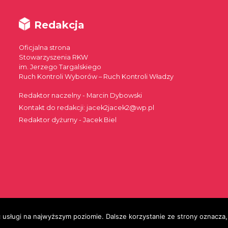
Redakcja
Oficjalna strona
Stowarzyszenia RKW
im. Jerzego Targalskiego
Ruch Kontroli Wyborów – Ruch Kontroli Władzy
Redaktor naczelny - Marcin Dybowski
Kontakt do redakcji: jacek2jacek2@wp.pl
Redaktor dyżurny - Jacek Biel
 usługi na najwyższym poziomie. Dalsze korzystanie ze strony oznacza, 