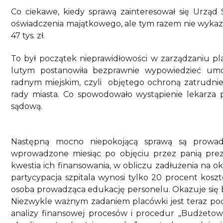
Co ciekawe, kiedy sprawą zainteresował się Urząd
oświadczenia majątkowego, ale tym razem nie wykazał
47 tys. zł.
To był początek nieprawidłowości w zarządzaniu pl
lutym postanowiła bezprawnie wypowiedzieć um
radnym miejskim, czyli objętego ochroną zatrudni
rady miasta. Co spowodowało wystąpienie lekarza 
sądową.
Następną mocno niepokojącą sprawą są prowadz
wprowadzone miesiąc po objęciu przez panią preze
kwestia ich finansowania, w obliczu zadłużenia na ok. 
partycypacja szpitala wynosi tylko 20 procent koszt
osoba prowadząca edukację personelu. Okazuje się b
Niezwykle ważnym zadaniem placówki jest teraz podni
analizy finansowej procesów i procedur „Budżet