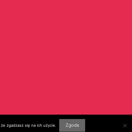
Szukaj:
Zgoda
że zgadzasz się na ich użycie.