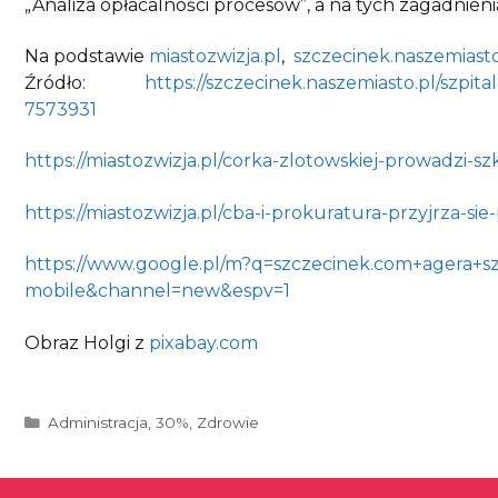
„Analiza opłacalności procesów”, a na tych zagadnie
Na podstawie
miastozwizja.pl
,
szczecinek.naszemiasto
Źródło:
https://szczecinek.naszemiasto.pl/szpita
7573931
https://miastozwizja.pl/corka-zlotowskiej-prowadzi-s
https://miastozwizja.pl/cba-i-prokuratura-przyjrza-sie
https://www.google.pl/m?q=szczecinek.com+agera+sz
mobile&channel=new&espv=1
Obraz Holgi z
pixabay.com
Kategorie
Administracja
,
30%
,
Zdrowie