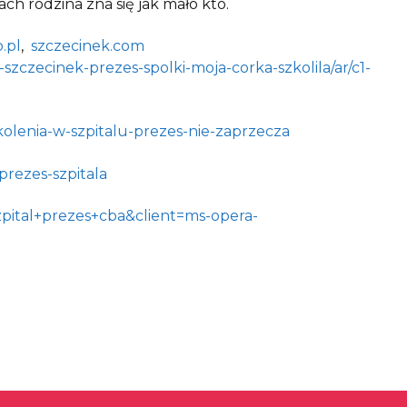
niach rodzina zna się jak mało kto.
.pl
,
szczecinek.com
l-szczecinek-prezes-spolki-moja-corka-szkolila/ar/c1-
zkolenia-w-szpitalu-prezes-nie-zaprzecza
-prezes-szpitala
pital+prezes+cba&client=ms-opera-