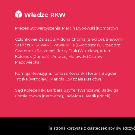
Władze RKW
Prezes Stowarzyszenia: Marcin Dybowski (Komorów)
Członkowie Zarządu: Aldona Choma (Siedlce), Sławomir
Stańczuk (Suwałki), Paweł Milla (Bydgoszcz), Grzegorz
Czarnecki (Szczecin), Jerzy Filak (Wrocław), Adam
Kaleniuk (Zamość), Andrzej Morawski (Ostrów
Mazowiecka)
Komisja Rewizyjna: Tomasz Kowalski (Toruń), Bogdan
Troska (Wrocław), Mariola Gwizdała (Kraków)
Sąd Koleżeński: Barbara Szyffer (Warszawa), Jadwiga
Chmielowska (Katowice), Jadwiga Łukasik (Płock)
© 2026
Ta strona korzysta z ciasteczek aby świadczyć