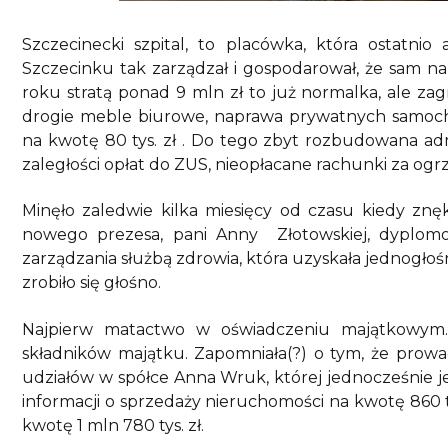
Szczecinecki szpital, to placówka, która ostatnio 
Szczecinku tak zarządzał i gospodarował, że sam nap
roku stratą ponad 9 mln zł to już normalka, ale za
drogie meble biurowe, naprawa prywatnych samochod
na kwotę 80 tys. zł . Do tego zbyt rozbudowana admi
zaległości opłat do ZUS, nieopłacane rachunki za ogr
Minęło zaledwie kilka miesięcy od czasu kiedy zn
nowego prezesa, pani Anny Złotowskiej, dyplomo
zarządzania służbą zdrowia, która uzyskała jednogłośn
zrobiło się głośno.
Najpierw matactwo w oświadczeniu majątkowym.
składników majątku. Zapomniała(?) o tym, że prowad
udziałów w spółce Anna Wruk, której jednocześnie j
informacji o sprzedaży nieruchomości na kwotę 860 t
kwotę 1 mln 780 tys. zł.