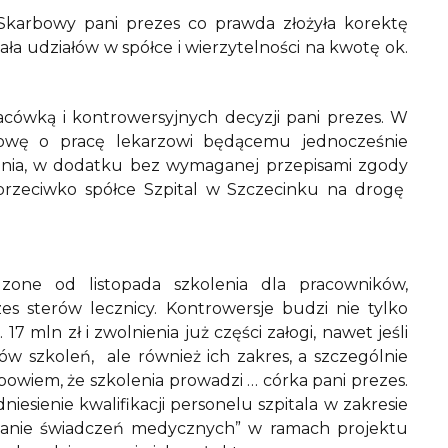
 Skarbowy pani prezes co prawda złożyła korektę
a udziałów w spółce i wierzytelności na kwotę ok.
acówką i kontrowersyjnych decyzji pani prezes. W
owę o pracę lekarzowi będącemu jednocześnie
enia, w dodatku bez wymaganej przepisami zgody
przeciwko spółce Szpital w Szczecinku na drogę
one od listopada szkolenia dla pracowników,
s sterów lecznicy. Kontrowersje budzi nie tylko
17 mln zł i zwolnienia już części załogi, nawet jeśli
ów szkoleń, ale również ich zakres, a szczególnie
owiem, że szkolenia prowadzi … córka pani prezes.
esienie kwalifikacji personelu szpitala w zakresie
owanie świadczeń medycznych” w ramach projektu