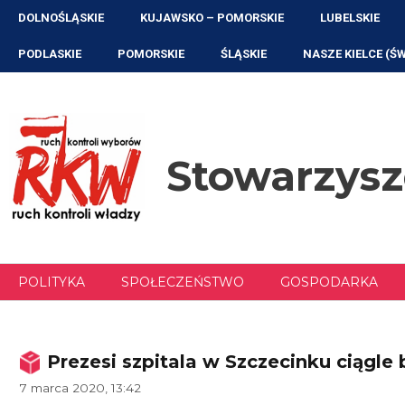
Przejdź
DOLNOŚLĄSKIE
KUJAWSKO – POMORSKIE
LUBELSKIE
do
treści
PODLASKIE
POMORSKIE
ŚLĄSKIE
NASZE KIELCE (Ś
Stowarzys
POLITYKA
SPOŁECZEŃSTWO
GOSPODARKA
Prezesi szpitala w Szczecinku ciągle
7 marca 2020, 13:42