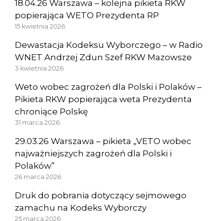
18.04.26 Warszawa – kolejna pikieta RKW
popierająca WETO Prezydenta RP
15 kwietnia 2026
Dewastacja Kodeksu Wyborczego – w Radio
WNET Andrzej Zdun Szef RKW Mazowsze
3 kwietnia 2026
Weto wobec zagrożeń dla Polski i Polaków –
Pikieta RKW popierająca weta Prezydenta
chroniące Polskę
31 marca 2026
29.03.26 Warszawa – pikieta „VETO wobec
najważniejszych zagrożeń dla Polski i
Polaków”
26 marca 2026
Druk do pobrania dotyczący sejmowego
zamachu na Kodeks Wyborczy
25 marca 2026