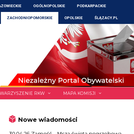
ZOWIECKIE
OGÓLNOPOLSKIE
PODKARPACKIE
ZACHODNIOPOMORSKIE
OPOLSKIE
ŚLĄZACY.PL
WARZYSZENIE RKW
MAPA KOMISJI
Nowe wiadomości
30.04.26 Zamość – Msza święta pogrzebowa,