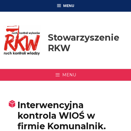
Przejdź
MENU
do
treści
Stowarzyszenie
RKW
MENU
Interwencyjna
kontrola WIOŚ w
firmie Komunalnik.