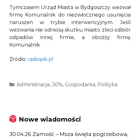
Tymczasem Urząd Miasta w Bydgoszczy wezwał
firmę Komunalnik do niezwłocznego usunięcia
naruszeń w trybie interwencyjnym. Jeśli
wezwania nie odniosą skutku miasto zleci odbiór
odpadów innej firmie, a obciżży firmę
Komunalnik.
Źródło:
radiopik.pl
Kategorie
Administracja
,
30%
,
Gospodarka
,
Polityka
Nowe wiadomości
30.04.26 Zamość – Msza święta pogrzebowa,