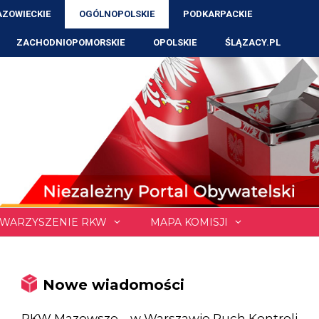
ZOWIECKIE
OGÓLNOPOLSKIE
PODKARPACKIE
ZACHODNIOPOMORSKIE
OPOLSKIE
ŚLĄZACY.PL
WARZYSZENIE RKW
MAPA KOMISJI
Nowe wiadomości
RKW Mazowsze – w Warszawie Ruch Kontroli