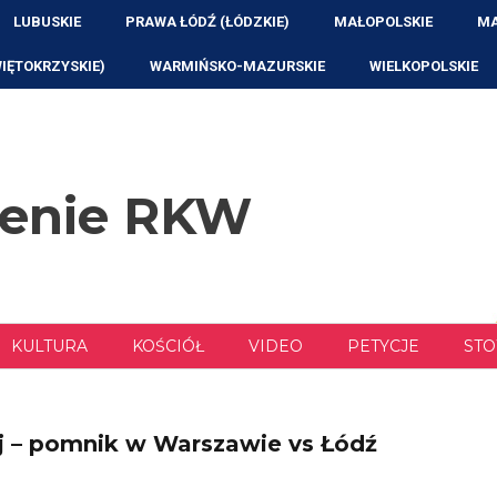
LUBUSKIE
PRAWA ŁÓDŹ (ŁÓDZKIE)
MAŁOPOLSKIE
MA
WIĘTOKRZYSKIE)
WARMIŃSKO-MAZURSKIE
WIELKOPOLSKIE
zenie RKW
KULTURA
KOŚCIÓŁ
VIDEO
PETYCJE
STO
j – pomnik w Warszawie vs Łódź