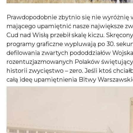
Prawdopodobnie zbytnio się nie wyróżnię 
mającego upamiętnić nasze największe zw
Cud nad Wisłą przebił skalę kiczu. Skręcon
programy graficzne wypluwają po 30. sekun
defilowania zwartych pododdziałów Wojska
rozentuzjazmowanych Polaków świętującyc
historii zwycięstwo – zero. Jeśli ktoś chcia
całą ideę upamiętnienia Bitwy Warszawskiej,