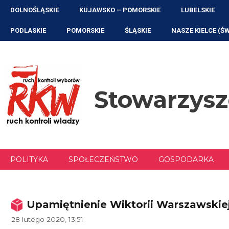
Przejdź
DOLNOŚLĄSKIE
KUJAWSKO – POMORSKIE
LUBELSKIE
do
treści
PODLASKIE
POMORSKIE
ŚLĄSKIE
NASZE KIELCE (Ś
Stowarzys
POLITYKA
SPOŁECZEŃSTWO
GOSPODARKA
Upamiętnienie Wiktorii Warszawskie
28 lutego 2020, 13:51