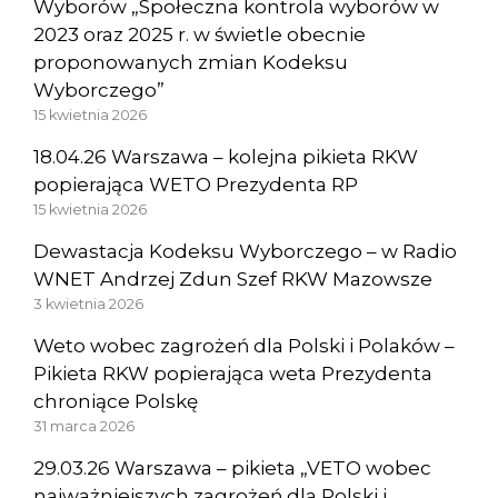
Wyborów „Społeczna kontrola wyborów w
2023 oraz 2025 r. w świetle obecnie
proponowanych zmian Kodeksu
Wyborczego”
15 kwietnia 2026
18.04.26 Warszawa – kolejna pikieta RKW
popierająca WETO Prezydenta RP
15 kwietnia 2026
Dewastacja Kodeksu Wyborczego – w Radio
WNET Andrzej Zdun Szef RKW Mazowsze
3 kwietnia 2026
Weto wobec zagrożeń dla Polski i Polaków –
Pikieta RKW popierająca weta Prezydenta
chroniące Polskę
31 marca 2026
29.03.26 Warszawa – pikieta „VETO wobec
najważniejszych zagrożeń dla Polski i