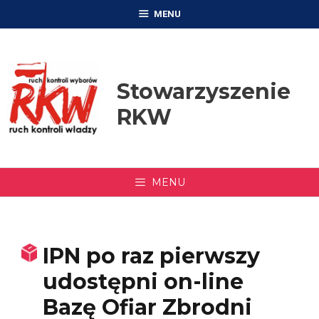
Przejdź
MENU
do
treści
Stowarzyszenie
RKW
MENU
IPN po raz pierwszy
udostępni on-line
Bazę Ofiar Zbrodni