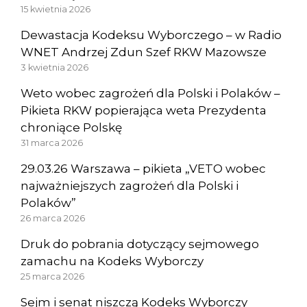
15 kwietnia 2026
Dewastacja Kodeksu Wyborczego – w Radio
WNET Andrzej Zdun Szef RKW Mazowsze
3 kwietnia 2026
Weto wobec zagrożeń dla Polski i Polaków –
Pikieta RKW popierająca weta Prezydenta
chroniące Polskę
31 marca 2026
29.03.26 Warszawa – pikieta „VETO wobec
najważniejszych zagrożeń dla Polski i
Polaków”
26 marca 2026
Druk do pobrania dotyczący sejmowego
zamachu na Kodeks Wyborczy
25 marca 2026
Sejm i senat niszczą Kodeks Wyborczy