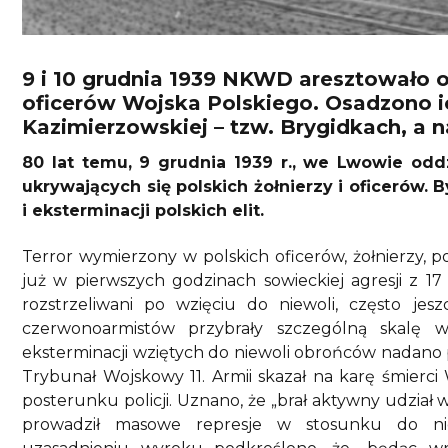
9 i 10 grudnia 1939 NKWD aresztowało o
oficerów Wojska Polskiego. Osadzono ic
Kazimierzowskiej – tzw. Brygidkach, a 
80 lat temu, 9 grudnia 1939 r., we Lwowie o
ukrywających się polskich żołnierzy i oficerów. 
i eksterminacji polskich elit.
Terror wymierzony w polskich oficerów, żołnierzy, po
już w pierwszych godzinach sowieckiej agresji z 17 w
rozstrzeliwani po wzięciu do niewoli, często jes
czerwonoarmistów przybrały szczególną skalę 
eksterminacji wziętych do niewoli obrońców nadano po
Trybunał Wojskowy 11. Armii skazał na karę śmier
posterunku policji. Uznano, że „brał aktywny udział
prowadził masowe represje w stosunku do ni