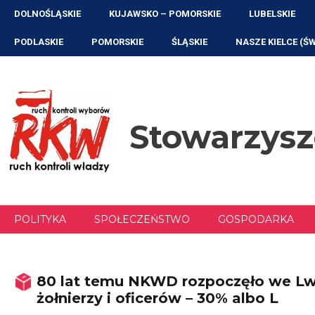
Przejdź
DOLNOŚLĄSKIE
KUJAWSKO – POMORSKIE
LUBELSKIE
do
treści
PODLASKIE
POMORSKIE
ŚLĄSKIE
NASZE KIELCE (Ś
Stowarzys
POLITYKA
SPOŁECZEŃSTWO
GOSPODARKA
80 lat temu NKWD rozpoczęło we Lw
żołnierzy i oficerów – 30% albo L