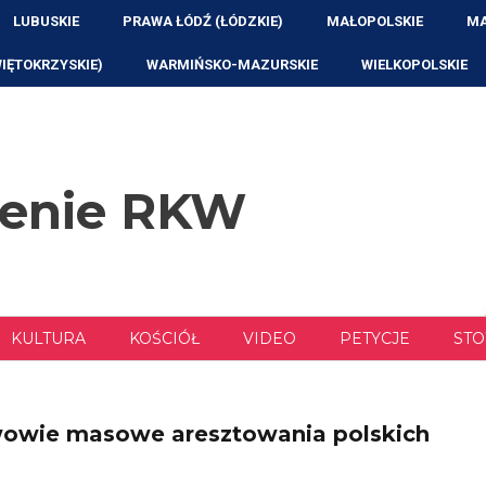
LUBUSKIE
PRAWA ŁÓDŹ (ŁÓDZKIE)
MAŁOPOLSKIE
MA
WIĘTOKRZYSKIE)
WARMIŃSKO-MAZURSKIE
WIELKOPOLSKIE
zenie RKW
KULTURA
KOŚCIÓŁ
VIDEO
PETYCJE
STO
owie masowe aresztowania polskich