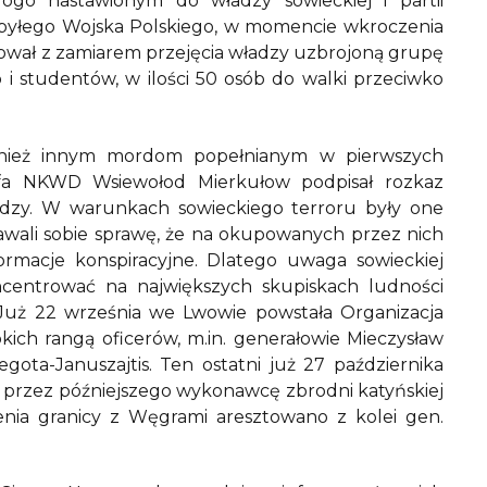
ogo nastawionym do władzy sowieckiej i partii
k byłego Wojska Polskiego, w momencie wkroczenia
ował z zamiarem przejęcia władzy uzbrojoną grupę
 i studentów, w ilości 50 osób do walki przeciwko
ównież innym mordom popełnianym w pierwszych
zefa NKWD Wsiewołod Mierkułow podpisał rozkaz
adzy. W warunkach sowieckiego terroru były one
awali sobie sprawę, że na okupowanych przez nich
rmacje konspiracyjne. Dlatego uwaga sowieckiej
oncentrować na największych skupiskach ludności
. Już 22 września we Lwowie powstała Organizacja
ich rangą oficerów, m.in. generałowie Mieczysław
ota-Januszajtis. Ten ostatni już 27 października
 przez późniejszego wykonawcę zbrodni katyńskiej
enia granicy z Węgrami aresztowano z kolei gen.