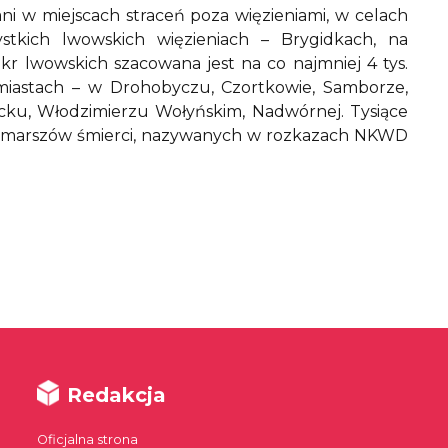
ni w miejscach straceń poza więzieniami, w celach
tkich lwowskich więzieniach – Brygidkach, na
akr lwowskich szacowana jest na co najmniej 4 tys.
iastach – w Drohobyczu, Czortkowie, Samborze,
cku, Włodzimierzu Wołyńskim, Nadwórnej. Tysiące
s marszów śmierci, nazywanych w rozkazach NKWD
Redakcja
Oficjalna strona