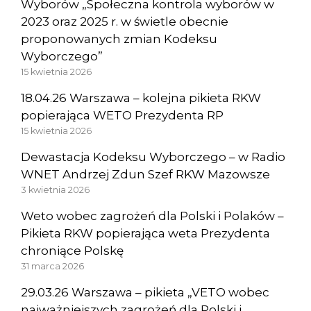
Wyborów „Społeczna kontrola wyborów w
2023 oraz 2025 r. w świetle obecnie
proponowanych zmian Kodeksu
Wyborczego”
15 kwietnia 2026
18.04.26 Warszawa – kolejna pikieta RKW
popierająca WETO Prezydenta RP
15 kwietnia 2026
Dewastacja Kodeksu Wyborczego – w Radio
WNET Andrzej Zdun Szef RKW Mazowsze
3 kwietnia 2026
Weto wobec zagrożeń dla Polski i Polaków –
Pikieta RKW popierająca weta Prezydenta
chroniące Polskę
31 marca 2026
29.03.26 Warszawa – pikieta „VETO wobec
najważniejszych zagrożeń dla Polski i