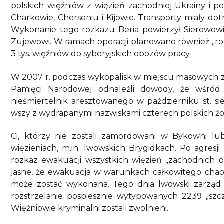
polskich więźniów z więzień zachodniej Ukrainy i po
Charkowie, Chersoniu i Kijowie. Transporty miały dot
Wykonanie tego rozkazu Beria powierzył Sierowow
Zujewowi. W ramach operacji planowano również „roz
3 tys. więźniów do syberyjskich obozów pracy.
W 2007 r. podczas wykopalisk w miejscu masowych z
Pamięci Narodowej odnaleźli dowody, że wśród o
nieśmiertelnik aresztowanego w październiku st. si
wszy z wydrapanymi nazwiskami czterech polskich żoł
Ci, którzy nie zostali zamordowani w Bykowni lub
więzieniach, m.in. lwowskich Brygidkach. Po agresji
rozkaz ewakuacji wszystkich więzień „zachodnich o
jasne, że ewakuacja w warunkach całkowitego cha
może zostać wykonana. Tego dnia lwowski zarząd
rozstrzelanie pospiesznie wytypowanych 2239 „szcz
Więźniowie kryminalni zostali zwolnieni.