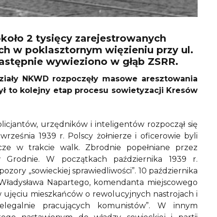
koło 2 tysięcy zarejestrowanych
h w poklasztornym więzieniu przy ul.
następnie wywieziono w głąb ZSRR.
ddziały NKWD rozpoczęły masowe aresztowania
Był to kolejny etap procesu sowietyzacji Kresów
licjantów, urzędników i inteligentów rozpoczął się
rześnia 1939 r. Polscy żołnierze i oficerowie byli
zcze w trakcie walk. Zbrodnie popełniane przez
w Grodnie. W początkach października 1939 r.
zory „sowieckiej sprawiedliwości”. 10 października
ci Władysława Napartego, komendanta miejscowego
 w ujęciu mieszkańców o rewolucyjnych nastrojach i
elegalnie pracujących komunistów”. W innym