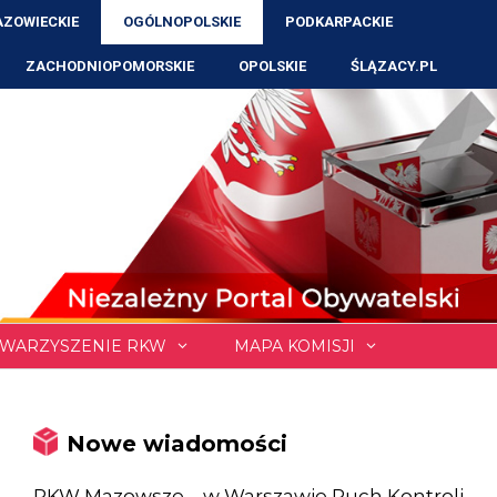
ZOWIECKIE
OGÓLNOPOLSKIE
PODKARPACKIE
ZACHODNIOPOMORSKIE
OPOLSKIE
ŚLĄZACY.PL
WARZYSZENIE RKW
MAPA KOMISJI
Nowe wiadomości
RKW Mazowsze – w Warszawie Ruch Kontroli