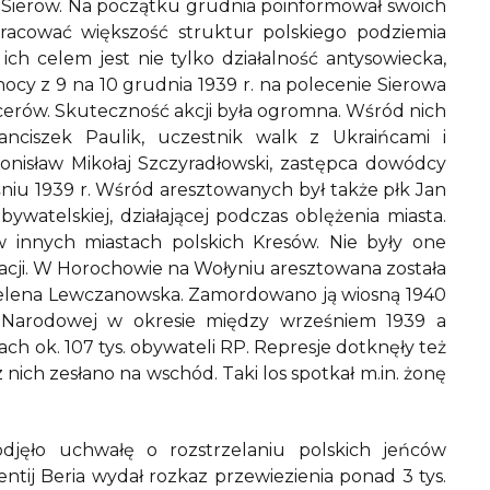
 Sierow. Na początku grudnia poinformował swoich
racować większość struktur polskiego podziemia
ch celem jest nie tylko działalność antysowiecka,
 nocy z 9 na 10 grudnia 1939 r. na polecenie Sierowa
erów. Skuteczność akcji była ogromna. Wśród nich
anciszek Paulik, uczestnik walk z Ukraińcami i
ronisław Mikołaj Szczyradłowski, zastępca dowódcy
iu 1939 r. Wśród aresztowanych był także płk Jan
watelskiej, działającej podczas oblężenia miasta.
 innych miastach polskich Kresów. Nie były one
acji. W Horochowie na Wołyniu aresztowana została
i Helena Lewczanowska. Zamordowano ją wiosną 1940
i Narodowej w okresie między wrześniem 1939 a
h ok. 107 tys. obywateli RP. Represje dotknęły też
nich zesłano na wschód. Taki los spotkał m.in. żonę
djęło uchwałę o rozstrzelaniu polskich jeńców
ntij Beria wydał rozkaz przewiezienia ponad 3 tys.