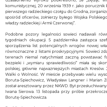
uzasadnieniu wyroku podkreślono, że „będąc wr
komunistycznej, 20 września 1939 r. jako poruczni
pierwszego radzieckiego czołgu do Grodna, zorganiz
spośród oficerów, żołnierzy byłego Wojska Polskiego
władzy radzieckiej i Armii Czerwonej”.
Podobne pozory legalności sowieci nadawali r
tygodniach okupacji. 5 października zastępca s
sporządzenia list potencjalnych wrogów nowej wł
równoznaczne z listami proskrypcyjnymi. Sowieci zd
terenach niemal natychmiast zaczną powstawać fo
bezpieki i „wymiaru sprawiedliwości” miała się sk
polskiej, głównie najważniejszych miastach Kresów
Walki o Wolność. W mieście przebywało wielu wysok
Boruta-Spiechowicz, Władysław Langner i Marian Żeg
został aresztowany przez NKWD. Był przesłuchiwany
Iwana Sierowa. 13 listopada przy próbie przekrocz
Borutę-Spiechowicza.