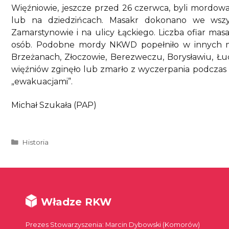
Więźniowie, jeszcze przed 26 czerwca, byli mordowa
lub na dziedzińcach. Masakr dokonano we wszys
Zamarstynowie i na ulicy Łąckiego. Liczba ofiar mas
osób. Podobne mordy NKWD popełniło w innych m
Brzeżanach, Złoczowie, Berezweczu, Borysławiu, Łu
więźniów zginęło lub zmarło z wyczerpania podcza
„ewakuacjami”.
Michał Szukała (PAP)
Kategorie
Historia
Władze RKW
Prezes Stowarzyszenia: Marcin Dybowski (Komorów)