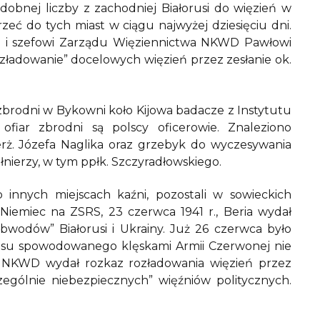
dobnej liczby z zachodniej Białorusi do więzień w
rzeć do tych miast w ciągu najwyżej dziesięciu dni.
i i szefowi Zarządu Więziennictwa NKWD Pawłowi
ładowanie” docelowych więzień przez zesłanie ok.
brodni w Bykowni koło Kijowa badacze z Instytutu
fiar zbrodni są polscy oficerowie. Znaleziono
erż. Józefa Naglika oraz grzebyk do wyczesywania
nierzy, w tym ppłk. Szczyradłowskiego.
 innych miejscach kaźni, pozostali w sowieckich
 Niemiec na ZSRS, 23 czerwca 1941 r., Beria wydał
bwodów” Białorusi i Ukrainy. Już 26 czerwca było
osu spowodowanego klęskami Armii Czerwonej nie
 NKWD wydał rozkaz rozładowania więzień przez
ególnie niebezpiecznych” więźniów politycznych.