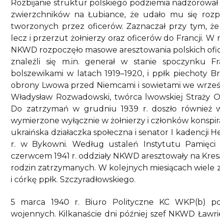
Rozbijanie struktur polskiego podziemia nadzorował
zwierzchników na Łubiance, że udało mu się rozp
tworzonych przez oficerów. Zaznaczał przy tym, że i
lecz i przerzut żołnierzy oraz oficerów do Francji. W
NKWD rozpoczęło masowe aresztowania polskich ofic
znaleźli się m.in. generał w stanie spoczynku Fr
bolszewikami w latach 1919–1920, i ppłk piechoty B
obrony Lwowa przed Niemcami i sowietami we wrześn
Władysław Rozwadowski, twórca lwowskiej Straży Oby
Do zatrzymań w grudniu 1939 r. doszło również w
wymierzone wyłącznie w żołnierzy i członków konspir
ukraińska działaczka społeczna i senator I kadencj
r. w Bykowni. Według ustaleń Instytutu Pamięc
czerwcem 1941 r. oddziały NKWD aresztowały na Kresac
rodzin zatrzymanych. W kolejnych miesiącach wiele z 
i córkę ppłk. Szczyradłowskiego.
5 marca 1940 r. Biuro Polityczne KC WKP(b) po
wojennych. Kilkanaście dni później szef NKWD Ławrie