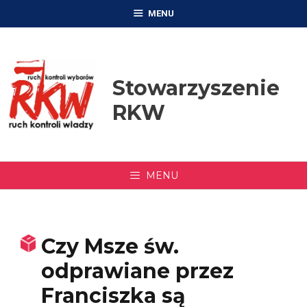
Przejdź
MENU
do
treści
Stowarzyszenie
RKW
MENU
Czy Msze św.
odprawiane przez
Franciszka są