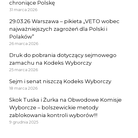
chroniące Polskę
31 marca 2026
29.03.26 Warszawa – pikieta „VETO wobec
najważniejszych zagrożeń dla Polski i
Polaków”
26 marca 2026
Druk do pobrania dotyczący sejmowego
zamachu na Kodeks Wyborczy
25 marca 2026
Sejm i senat niszczą Kodeks Wyborczy
18 marca 2026
Skok Tuska i Żurka na Obwodowe Komisje
Wyborcze – bolszewickie metody
zablokowania kontroli wyborów!!!
9 grudnia 2025