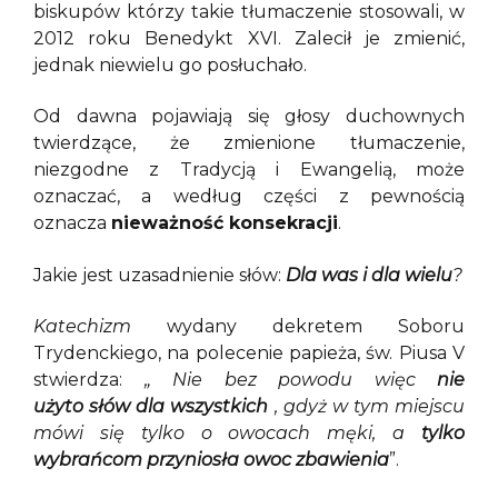
biskupów którzy takie tłumaczenie stosowali, w
2012 roku Benedykt XVI. Zalecił je zmienić,
jednak niewielu go posłuchało.
Od dawna pojawiają się głosy duchownych
twierdzące, że zmienione tłumaczenie,
niezgodne z Tradycją i Ewangelią, może
oznaczać, a według części z pewnością
oznacza
nieważność konsekracji
.
Jakie jest uzasadnienie słów:
Dla was i dla wielu
?
Katechizm
wydany dekretem Soboru
Trydenckiego, na polecenie papieża, św. Piusa V
stwierdza:
„
Nie bez powodu więc
nie
użyto słów
dla wszystkich
, gdyż w tym miejscu
mówi się tylko o owocach męki, a
tylko
wybrańcom przyniosła owoc zbawienia
”.