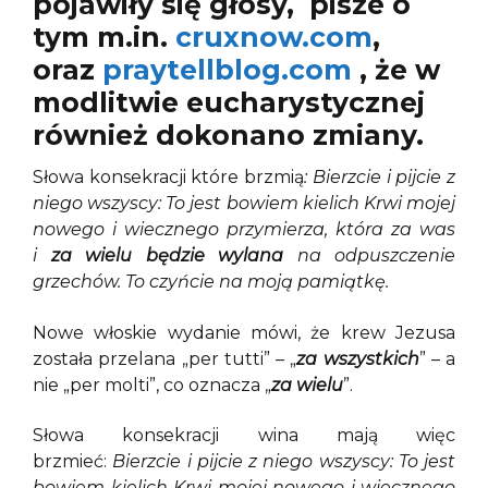
pojawiły się głosy, pisze o
tym m.in.
cruxnow.com
,
oraz
praytellblog.com
, że w
modlitwie eucharystycznej
również dokonano zmiany.
Słowa konsekracji które brzmią
: Bierzcie i pijcie z
niego wszyscy: To jest bowiem kielich Krwi mojej
nowego i wiecznego przymierza, która za was
i
za wielu będzie wylana
na odpuszczenie
grzechów. To czyńcie na moją pamiątkę.
Nowe włoskie wydanie mówi, że krew Jezusa
została przelana „per tutti” – „
za wszystkich
” – a
nie „per molti”, co oznacza „
za wielu
”.
Słowa konsekracji wina mają więc
brzmieć:
Bierzcie i pijcie z niego wszyscy: To jest
bowiem kielich Krwi mojej nowego i wiecznego