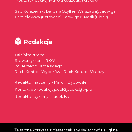
Troska (Wrocław), Mariola Gwizdała (Kraków)
Sąd Koleżeński: Barbara Szyffer (Warszawa), Jadwiga
Chmielowska (Katowice), Jadwiga Łukasik (Płock)
Redakcja
Oficjalna strona
Stowarzyszenia RKW
im. Jerzego Targalskiego
Ruch Kontroli Wyborów – Ruch Kontroli Władzy
Redaktor naczelny - Marcin Dybowski
Kontakt do redakcji: jacek2jacek2@wp.pl
Redaktor dyżurny - Jacek Biel
Ta strona korzysta z ciasteczek aby świadczyć usługi na