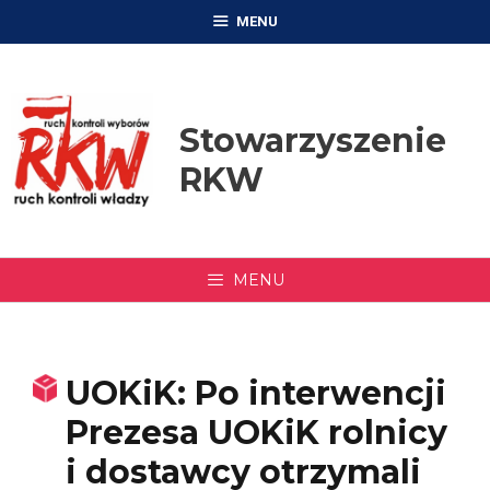
Przejdź
MENU
do
treści
Stowarzyszenie
RKW
MENU
UOKiK: Po interwencji
Prezesa UOKiK rolnicy
i dostawcy otrzymali