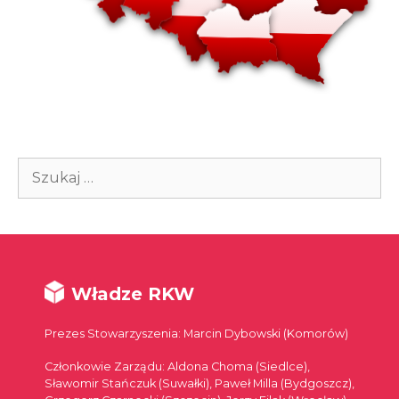
Szukaj:
Władze RKW
Prezes Stowarzyszenia: Marcin Dybowski (Komorów)
Członkowie Zarządu: Aldona Choma (Siedlce),
Sławomir Stańczuk (Suwałki), Paweł Milla (Bydgoszcz),