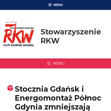
Przejdź
MENU
do
treści
Stowarzyszenie
RKW
MENU
Stocznia Gdańsk i
Energomontaż Północ
Gdynia zmniejszają