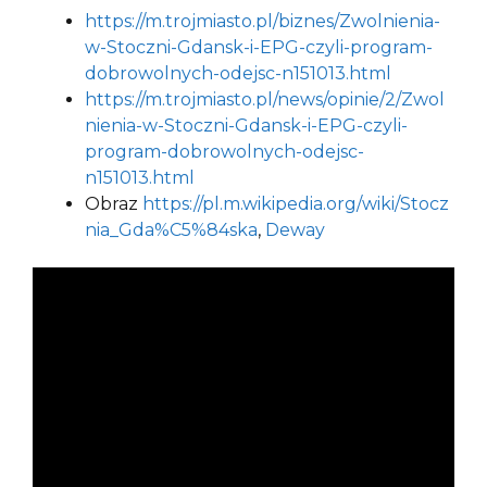
https://m.trojmiasto.pl/biznes/Zwolnienia-
w-Stoczni-Gdansk-i-EPG-czyli-program-
dobrowolnych-odejsc-n151013.html
https://m.trojmiasto.pl/news/opinie/2/Zwol
nienia-w-Stoczni-Gdansk-i-EPG-czyli-
program-dobrowolnych-odejsc-
n151013.html
Obraz
https://pl.m.wikipedia.org/wiki/Stocz
nia_Gda%C5%84ska
,
Deway