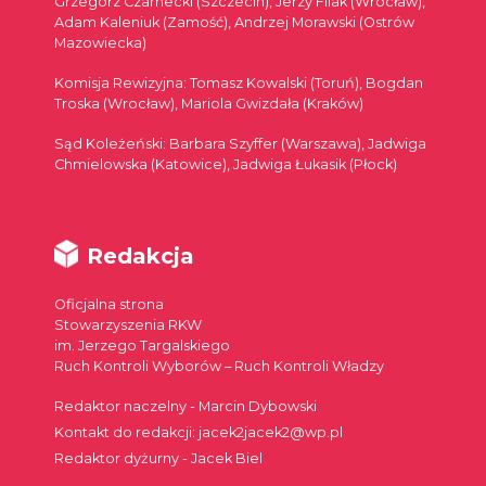
Grzegorz Czarnecki (Szczecin), Jerzy Filak (Wrocław),
Adam Kaleniuk (Zamość), Andrzej Morawski (Ostrów
Mazowiecka)
Komisja Rewizyjna: Tomasz Kowalski (Toruń), Bogdan
Troska (Wrocław), Mariola Gwizdała (Kraków)
Sąd Koleżeński: Barbara Szyffer (Warszawa), Jadwiga
Chmielowska (Katowice), Jadwiga Łukasik (Płock)
Redakcja
Oficjalna strona
Stowarzyszenia RKW
im. Jerzego Targalskiego
Ruch Kontroli Wyborów – Ruch Kontroli Władzy
Redaktor naczelny - Marcin Dybowski
Kontakt do redakcji: jacek2jacek2@wp.pl
Redaktor dyżurny - Jacek Biel