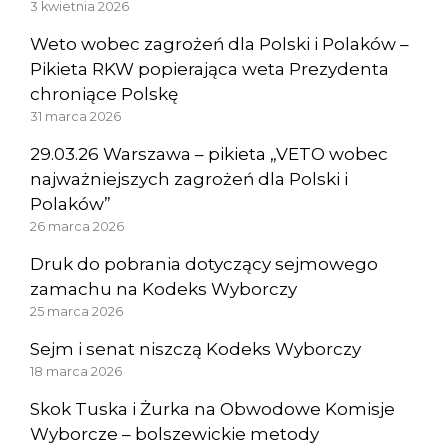
3 kwietnia 2026
Weto wobec zagrożeń dla Polski i Polaków –
Pikieta RKW popierająca weta Prezydenta
chroniące Polskę
31 marca 2026
29.03.26 Warszawa – pikieta „VETO wobec
najważniejszych zagrożeń dla Polski i
Polaków”
26 marca 2026
Druk do pobrania dotyczący sejmowego
zamachu na Kodeks Wyborczy
25 marca 2026
Sejm i senat niszczą Kodeks Wyborczy
18 marca 2026
Skok Tuska i Żurka na Obwodowe Komisje
Wyborcze – bolszewickie metody