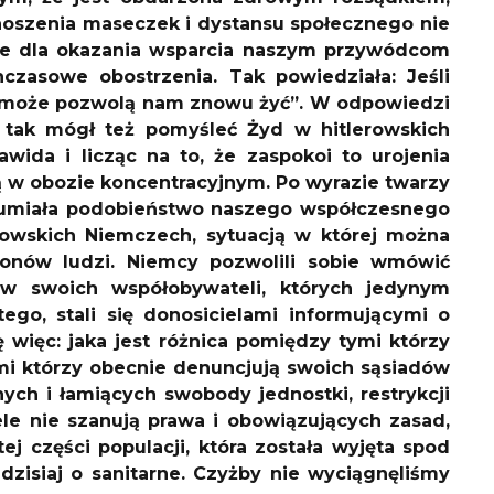
noszenia maseczek i dystansu społecznego nie
ale dla okazania wsparcia naszym przywódcom
czasowe obostrzenia. Tak powiedziała: Jeśli
yć może pozwolą nam znowu żyć”. W odpowiedzi
e tak mógł też pomyśleć Żyd w hitlerowskich
ida i licząc na to, że zaspokoi to urojenia
cią w obozie koncentracyjnym. Po wyrazie twarzy
ozumiała podobieństwo naszego współczesnego
rowskich Niemczech, sytuacją w której można
lionów ludzi. Niemcy pozwolili sobie wmówić
aw swoich współobywateli, których jedynym
ego, stali się donosicielami informującymi o
ę więc: jaka jest różnica pomiędzy tymi którzy
mi którzy obecnie denuncjują swoich sąsiadów
nych i łamiących swobody jednostki, restrykcji
e nie szanują prawa i obowiązujących zasad,
j części populacji, która została wyjęta spod
 dzisiaj o sanitarne. Czyżby nie wyciągnęliśmy