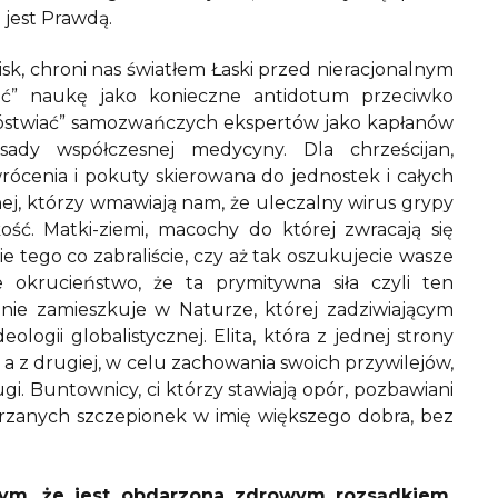
 jest Prawdą.
k, chroni nas światłem Łaski przed nieracjonalnym
iać” naukę jako konieczne antidotum przeciwko
ubóstwiać” samozwańczych ekspertów jako kapłanów
sady współczesnej medycyny. Dla chrześcijan,
ócenia i pokuty skierowana do jednostek i całych
rnej, którzy wmawiają nam, że uleczalny wirus grypy
ość. Matki-ziemi, macochy do której zwracają się
 tego co zabraliście, czy aż tak oszukujecie wasze
 okrucieństwo, że ta prymitywna siła czyli ten
nie zamieszkuje w Naturze, której zadziwiającym
eologii globalistycznej. Elita, która z jednej strony
 z drugiej, w celu zachowania swoich przywilejów,
gi. Buntownicy, ci którzy stawiają opór, pozbawiani
jrzanych szczepionek w imię większego dobra, bez
tym, że jest obdarzona zdrowym rozsądkiem,