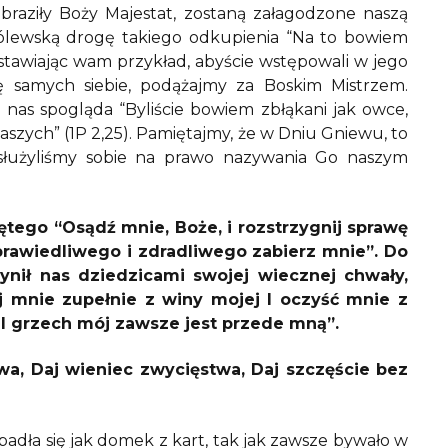
raziły Boży Majestat, zostaną załagodzone naszą
rólewską drogę takiego odkupienia “Na to bowiem
zostawiając wam przykład, abyście wstępowali w jego
ię samych siebie, podążajmy za Boskim Mistrzem.
as spogląda “Byliście bowiem zbłąkani jak owce,
 waszych” (1P 2,25). Pamiętajmy, że w Dniu Gniewu, to
asłużyliśmy sobie na prawo nazywania Go naszym
tego “Osądź mnie, Boże, i rozstrzygnij sprawę
rawiedliwego i zdradliwego zabierz mnie”. Do
ynił nas dziedzicami swojej wiecznej chwały,
 mnie zupełnie z winy mojej I oczyść mnie z
 grzech mój zawsze jest przede mną”.
wa, Daj wieniec zwycięstwa, Daj szczęście bez
dła się jak domek z kart, tak jak zawsze bywało w