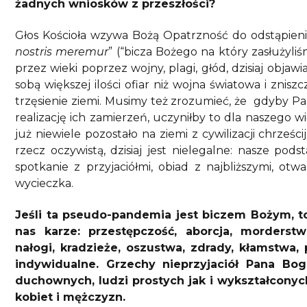
żadnych wniosków z przeszłości?
Głos Kościoła wzywa Bożą Opatrzność do odstąpieni
nostris meremur
” (“bicza Bożego na który zasłużyli
przez wieki poprzez wojny, plagi, głód, dzisiaj objawi
sobą większej ilości ofiar niż wojna światowa i znisz
trzęsienie ziemi. Musimy też zrozumieć, że gdyby P
realizację ich zamierzeń, uczyniłby to dla naszego 
już niewiele pozostało na ziemi z cywilizacji chrześci
rzecz oczywistą, dzisiaj jest nielegalne: nasze po
spotkanie z przyjaciółmi, obiad z najbliższymi, otwa
wycieczka.
Jeśli ta pseudo-pandemia jest biczem Bożym, t
nas karze: przestępczość, aborcja, morderst
nałogi, kradzieże, oszustwa, zdrady, kłamstwa,
indywidualne. Grzechy nieprzyjaciół Pana Bog
duchownych, ludzi prostych jak i wykształconyc
kobiet i mężczyzn.