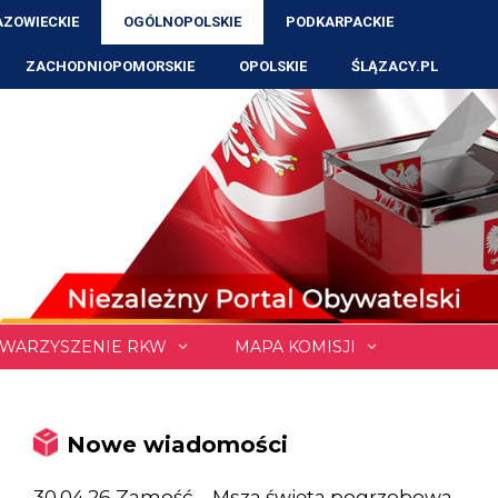
ZOWIECKIE
OGÓLNOPOLSKIE
PODKARPACKIE
ZACHODNIOPOMORSKIE
OPOLSKIE
ŚLĄZACY.PL
WARZYSZENIE RKW
MAPA KOMISJI
Nowe wiadomości
30.04.26 Zamość – Msza święta pogrzebowa,