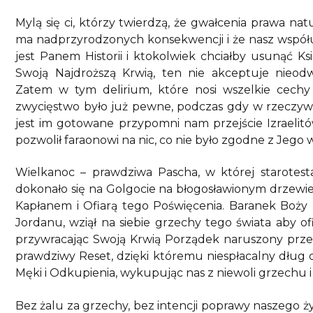
Mylą się ci, którzy twierdzą, że gwałcenia prawa na
ma nadprzyrodzonych konsekwencji i że nasz współud
jest Panem Historii i ktokolwiek chciałby usunąć Księ
Swoją Najdroższą Krwią, ten nie akceptuje nieodw
Zatem w tym delirium, które nosi wszelkie cechy 
zwycięstwo było już pewne, podczas gdy w rzeczywist
jest im gotowane przypomni nam przejście Izraelit
pozwolił faraonowi na nic, co nie było zgodne z Jego 
Wielkanoc – prawdziwa Pascha, w której starotest
dokonało się na Golgocie na błogosławionym drzewie
Kapłanem i Ofiarą tego Poświęcenia. Baranek Boży
Jordanu, wziął na siebie grzechy tego świata aby ofi
przywracając Swoją Krwią Porządek naruszony przez 
prawdziwy Reset, dzięki któremu niespłacalny dług 
Męki i Odkupienia, wykupując nas z niewoli grzechu i
Bez żalu za grzechy, bez intencji poprawy naszego życ