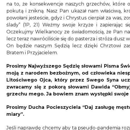
na to, że konsekwencje naszych grzechów, które ob
pokutą i znikną. Nasz Pan ukazał nam właściwą, k
powołani jesteście, gdyż i Chrystus cierpiał za was, 
ślady” (1P, 21) Weźmy swoje krzyże i zapierając s
Oczekujmy Wielkanocy ze świadomością, że Pan na n
lecz teraz nawróciliście się do pasterza i stróża dusz
On będzie naszym Sędzią lecz dzięki Chrztowi z
Bratem i Przyjacielem.
Prosimy Najwyższego Sędzię słowami Pisma Świę
moją z narodem bezbożnym, od człowieka niesp
Litościwego Ojca, który przez Swego Syna ucz
zwracamy się z pokorą słowami Dawida “Obmyj
grzechu mego. Ja bowiem znam występki swoje I
Prosimy Ducha Pocieszyciela “Daj zasługę męst
miary”.
Jeśli naprawdę chcemy aby ta pseudo-pandemia rozpa