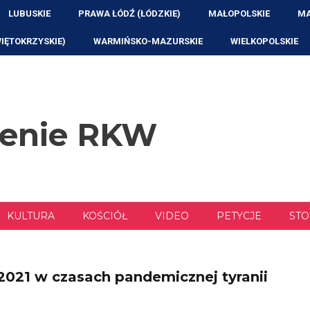
LUBUSKIE
PRAWA ŁÓDŹ (ŁÓDZKIE)
MAŁOPOLSKIE
MA
WIĘTOKRZYSKIE)
WARMIŃSKO-MAZURSKIE
WIELKOPOLSKIE
zenie RKW
KULTURA
KOŚCIÓŁ
VIDEO
PETYCJE
STO
2021 w czasach pandemicznej tyranii