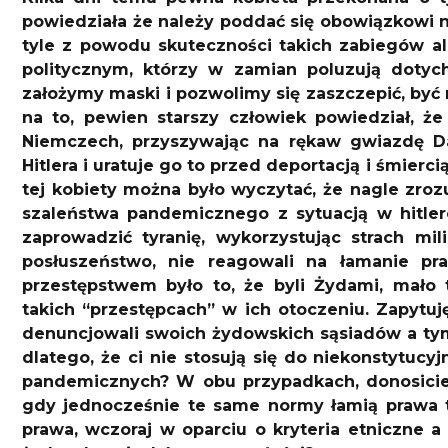
powiedziała że należy poddać się obowiązkowi 
tyle z powodu skuteczności takich zabiegów 
politycznym, którzy w zamian poluzują dotych
założymy maski i pozwolimy się zaszczepić, b
na to, pewien starszy człowiek powiedział, ż
Niemczech, przyszywając na rękaw gwiazdę Daw
Hitlera i uratuje go to przed deportacją i śmier
tej kobiety można było wyczytać, że nagle zr
szaleństwa pandemicznego z sytuacją w hitle
zaprowadzić tyranię, wykorzystując strach mi
posłuszeństwo, nie reagowali na łamanie pr
przestępstwem było to, że byli Żydami, mało t
takich “przestępcach” w ich otoczeniu. Zapytuj
denuncjowali swoich żydowskich sąsiadów a ty
dlatego, że ci nie stosują się do niekonstytucyj
pandemicznych? W obu przypadkach, donosiciel
gdy jednocześnie te same normy łamią prawa te
prawa, wczoraj w oparciu o kryteria etniczne a