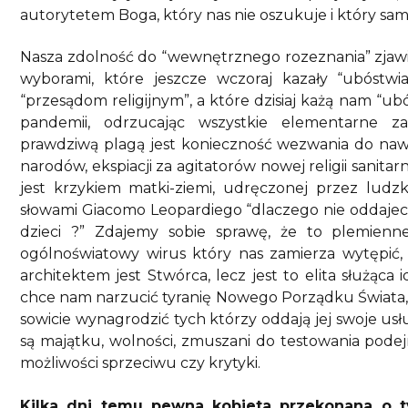
autorytetem Boga, który nas nie oszukuje i który sam
Nasza zdolność do “wewnętrznego rozeznania” zjawis
wyborami, które jeszcze wczoraj kazały “ubóstw
“przesądom religijnym”, a które dzisiaj każą nam “
pandemii, odrzucając wszystkie elementarne za
prawdziwą plagą jest konieczność wezwania do nawr
narodów, ekspiacji za agitatorów nowej religii sanita
jest krzykiem matki-ziemi, udręczonej przez ludzk
słowami Giacomo Leopardiego “dlaczego nie oddajecie
dzieci ?” Zdajemy sobie sprawę, że to plemienne
ogólnoświatowy wirus który nas zamierza wytępić, 
architektem jest Stwórca, lecz jest to elita służąca id
chce nam narzucić tyranię Nowego Porządku Świata, a
sowicie wynagrodzić tych którzy oddają jej swoje usłu
są majątku, wolności, zmuszani do testowania pode
możliwości sprzeciwu czy krytyki.
Kilka dni temu pewna kobieta przekonana o 