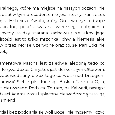
turalnego, które ma miejsce na naszych oczach, nie
ział w tym procederze nie jest istotny. Pan Jezus
cia Historii ze świata, który On stworzył i odkupił
racalnej porażki szatana, wiecznego potępieńca.
pychy, słudzy szatana zachowują się jakby jego
ości jest to tylko mrzonka i chwila. Nemesis jakie
ów przez Morze Czerwone oraz to, że Pan Bóg nie
wolą.
amentowa Pascha jest zaledwie alegorią tego co
 Krzyża. Jezus Chrystus jest doskonałym Ołtarzem,
 zapowiedziany przez tego co wołał nad brzegiem
arować Siebie jako ludzką i Boską ofiarę dla Ojca,
pierwszego Rodzica. To tam, na Kalwarii, nastąpił
dzieci Adama został spłacony nieskończoną zasługą
 śmierci.
ia i bez poddania się woli Bożej, nie możemy liczyć