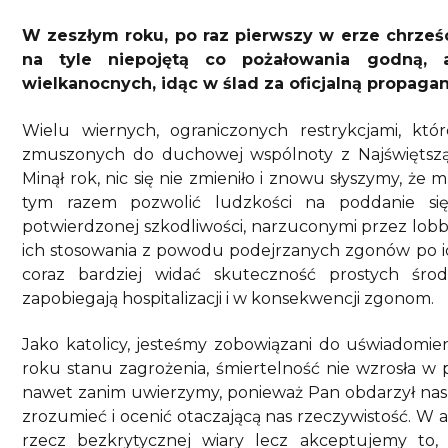
W zeszłym roku, po raz pierwszy w erze chrześci
na tyle niepojętą co pożałowania godną, a
wielkanocnych, idąc w ślad za oficjalną propag
Wielu wiernych, ograniczonych restrykcjami, któr
zmuszonych do duchowej wspólnoty z Najświętszą
Minął rok, nic się nie zmieniło i znowu słyszymy, ż
tym razem pozwolić ludzkości na poddanie si
potwierdzonej szkodliwości, narzuconymi przez lob
ich stosowania z powodu podejrzanych zgonów po i
coraz bardziej widać skuteczność prostych śro
zapobiegają hospitalizacji i w konsekwencji zgonom.
Jako katolicy, jesteśmy zobowiązani do uświadom
roku stanu zagrożenia, śmiertelność nie wzrosła w
nawet zanim uwierzymy, ponieważ Pan obdarzył nas in
zrozumieć i ocenić otaczającą nas rzeczywistość. W 
rzecz bezkrytycznej wiary lecz akceptujemy to