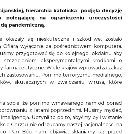
jańskiej, hierarchia katolicka podjęła decyzję
 polegającą na ograniczeniu uroczystości
andą pandemiczną.
e okazały się nieskuteczne i szkodliwe, zostało
 Ofiarą wyłącznie za pośrednictwem komputera.
e musimy przygotować się do kolejnego lokdałnu aby
ę szczepieniom eksperymentalnymi środkami o
by farmaceutyczne. Wiele krajów wprowadza zakaz
ch zastosowaniu. Pomimo terroryzmu medialnego,
dków, skutecznych w zwalczaniu wirusa, które
ienia sobie, że pomimo wmawianego nam od ponad
 porównaniu z latami poprzednimi. Musimy myśleć,
teligencją. Uczynił to po to, abyśmy byli w stanie
akcie Chrztu nie odrzucamy naszej racjonalności na
, co Pan Bóg nam objawia, skłaniamy się przed