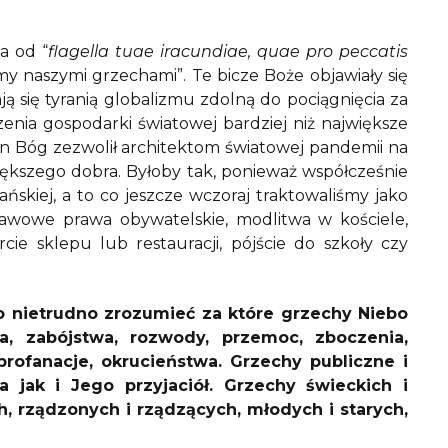
a od “
flagella tuae iracundiae, quae pro peccatis
śmy naszymi grzechami”. Te bicze Boże objawiały się
ają się tyranią globalizmu zdolną do pociągnięcia za
czenia gospodarki światowej bardziej niż największe
an Bóg zezwolił architektom światowej pandemii na
większego dobra. Byłoby tak, ponieważ współcześnie
jańskiej, a to co jeszcze wczoraj traktowaliśmy jako
dstawowe prawa obywatelskie, modlitwa w kościele,
rcie sklepu lub restauracji, pójście do szkoły czy
o nietrudno zrozumieć za które grzechy Niebo
wa, zabójstwa, rozwody, przemoc, zboczenia,
 profanacje, okrucieństwa. Grzechy publiczne i
a jak i Jego przyjaciół. Grzechy świeckich i
h, rządzonych i rządzących, młodych i starych,