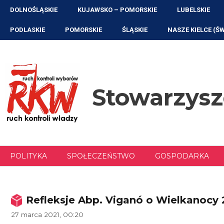
Przejdź
DOLNOŚLĄSKIE
KUJAWSKO – POMORSKIE
LUBELSKIE
do
treści
PODLASKIE
POMORSKIE
ŚLĄSKIE
NASZE KIELCE (Ś
Stowarzys
POLITYKA
SPOŁECZEŃSTWO
GOSPODARKA
Refleksje Abp. Viganó o Wielkanocy 
27 marca 2021, 00:20