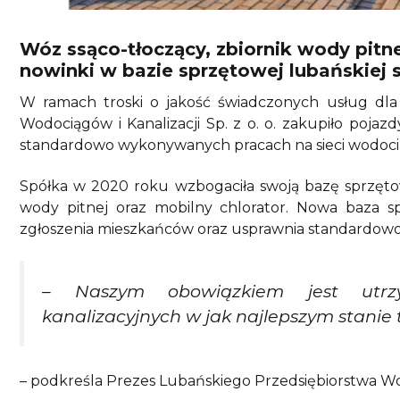
Wóz ssąco-tłoczący, zbiornik wody pitn
nowinki w bazie sprzętowej lubańskiej s
W ramach troski o jakość świadczonych usług dla
Wodociągów i Kanalizacji Sp. z o. o. zakupiło poja
standardowo wykonywanych pracach na sieci wodociąg
Spółka w 2020 roku wzbogaciła swoją bazę sprzętow
wody pitnej oraz mobilny chlorator. Nowa baza sp
zgłoszenia mieszkańców oraz usprawnia standardow
– Naszym obowiązkiem jest utr
kanalizacyjnych w jak najlepszym stanie
– podkreśla Prezes Lubańskiego Przedsiębiorstwa Wodo