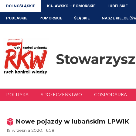
Przejdź
DOLNOŚLĄSKIE
KUJAWSKO – POMORSKIE
LUBELSKIE
do
treści
PODLASKIE
POMORSKIE
ŚLĄSKIE
NASZE KIELCE (Ś
Stowarzys
POLITYKA
SPOŁECZEŃSTWO
GOSPODARKA
Nowe pojazdy w lubańskim LPWiK
19 września 2020, 16:58