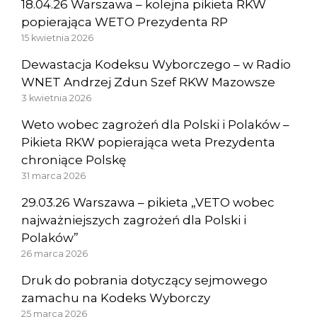
18.04.26 Warszawa – kolejna pikieta RKW
popierająca WETO Prezydenta RP
15 kwietnia 2026
Dewastacja Kodeksu Wyborczego – w Radio
WNET Andrzej Zdun Szef RKW Mazowsze
3 kwietnia 2026
Weto wobec zagrożeń dla Polski i Polaków –
Pikieta RKW popierająca weta Prezydenta
chroniące Polskę
31 marca 2026
29.03.26 Warszawa – pikieta „VETO wobec
najważniejszych zagrożeń dla Polski i
Polaków”
26 marca 2026
Druk do pobrania dotyczący sejmowego
zamachu na Kodeks Wyborczy
25 marca 2026