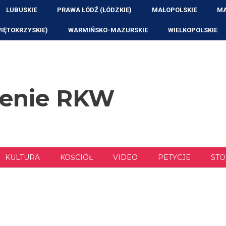
LUBUSKIE
PRAWA ŁÓDŹ (ŁÓDZKIE)
MAŁOPOLSKIE
MA
WIĘTOKRZYSKIE)
WARMIŃSKO-MAZURSKIE
WIELKOPOLSKIE
zenie RKW
KULTURA
KOŚCIÓŁ
VIDEO
PETYCJE
STO