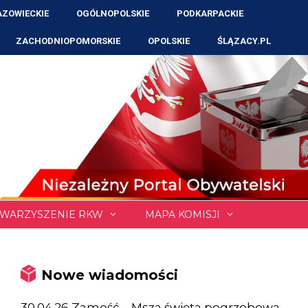
ZOWIECKIE
OGÓLNOPOLSKIE
PODKARPACKIE
ZACHODNIOPOMORSKIE
OPOLSKIE
ŚLĄZACY.PL
WARZYSZENIE RKW
MAPA KOMISJI
Nowe wiadomości
30.04.26 Zamość – Msza święta pogrzebowa,