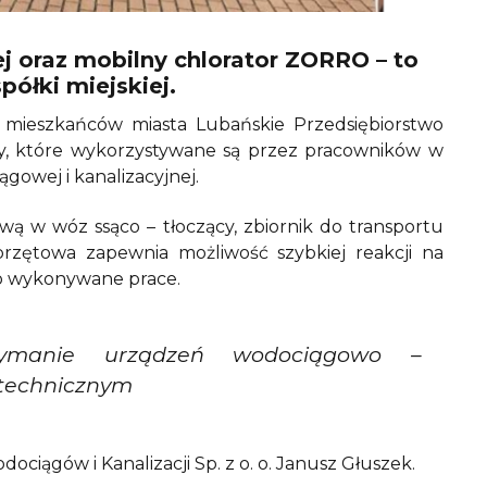
ej oraz mobilny chlorator ZORRO – to
półki miejskiej.
 mieszkańców miasta Lubańskie Przedsiębiorstwo
zdy, które wykorzystywane są przez pracowników w
owej i kanalizacyjnej.
ą w wóz ssąco – tłoczący, zbiornik do transportu
rzętowa zapewnia możliwość szybkiej reakcji na
o wykonywane prace.
zymanie urządzeń wodociągowo –
 technicznym
ciągów i Kanalizacji Sp. z o. o. Janusz Głuszek.