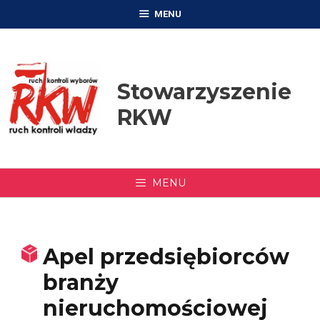
Przejdź
MENU
do
treści
Stowarzyszenie
RKW
MENU
Apel przedsiębiorców
branży
nieruchomościowej