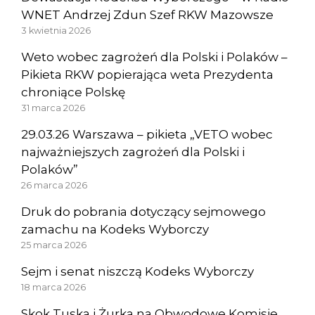
WNET Andrzej Zdun Szef RKW Mazowsze
3 kwietnia 2026
Weto wobec zagrożeń dla Polski i Polaków –
Pikieta RKW popierająca weta Prezydenta
chroniące Polskę
31 marca 2026
29.03.26 Warszawa – pikieta „VETO wobec
najważniejszych zagrożeń dla Polski i
Polaków”
26 marca 2026
Druk do pobrania dotyczący sejmowego
zamachu na Kodeks Wyborczy
25 marca 2026
Sejm i senat niszczą Kodeks Wyborczy
18 marca 2026
Skok Tuska i Żurka na Obwodowe Komisje