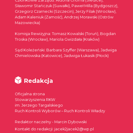
Członkowie Zarządu: Aldona Choma (Siedlce),
Sławomir Stańczuk (Suwałki), Paweł Milla (Bydgoszcz),
Grzegorz Czarnecki (Szczecin), Jerzy Filak (Wrocław),
Adam Kaleniuk (Zamość), Andrzej Morawski (Ostrów
Mazowiecka)
Komisja Rewizyjna: Tomasz Kowalski (Toruń), Bogdan
Troska (Wrocław), Mariola Gwizdała (Kraków)
Sąd Koleżeński: Barbara Szyffer (Warszawa), Jadwiga
Chmielowska (Katowice), Jadwiga Łukasik (Płock)
Redakcja
Oficjalna strona
Stowarzyszenia RKW
im. Jerzego Targalskiego
Ruch Kontroli Wyborów – Ruch Kontroli Władzy
Redaktor naczelny - Marcin Dybowski
Kontakt do redakcji: jacek2jacek2@wp.pl