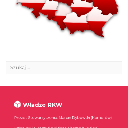
Szukaj:
Władze RKW
Prezes Stowarzyszenia: Marcin Dybowski (Komorów)