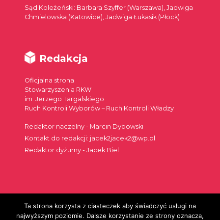
Sąd Koleżeński: Barbara Szyffer (Warszawa), Jadwiga
Chmielowska (Katowice), Jadwiga Łukasik (Płock)
Redakcja
Oficjalna strona
Stowarzyszenia RKW
im. Jerzego Targalskiego
Ruch Kontroli Wyborów – Ruch Kontroli Władzy
Redaktor naczelny - Marcin Dybowski
Kontakt do redakcji: jacek2jacek2@wp.pl
Redaktor dyżurny - Jacek Biel
Ta strona korzysta z ciasteczek aby świadczyć usługi na
Szukaj:
najwyższym poziomie. Dalsze korzystanie ze strony oznacza,