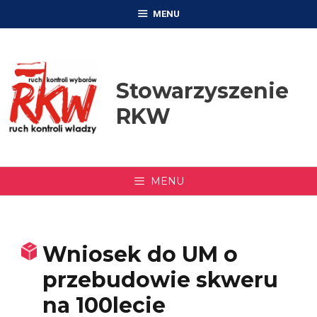
Przejdź
MENU
do
treści
Stowarzyszenie
RKW
MENU
Wniosek do UM o
przebudowie skweru
na 100lecie