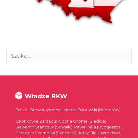
Szukaj:
Władze RKW
Prezes Stowarzyszenia: Marcin Dybowski (Komorów)
Członkowie Zarządu: Aldona Choma (Siedlce),
Sławomir Stańczuk (Suwałki), Paweł Milla (Bydgoszcz),
Grzegorz Czarnecki (Szczecin), Jerzy Filak (Wrocław),