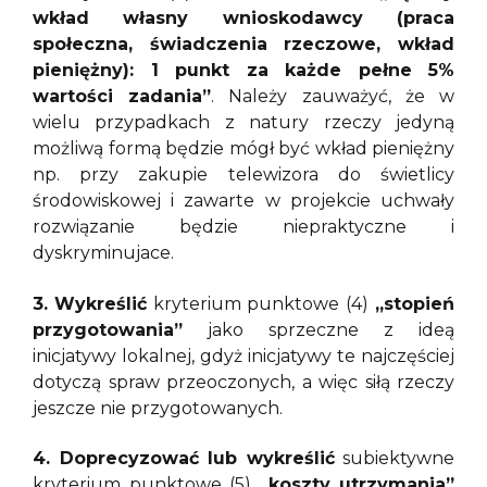
wkład własny wnioskodawcy (praca
społeczna, świadczenia rzeczowe, wkład
pieniężny): 1 punkt za każde pełne 5%
wartości zadania”
. Należy zauważyć, że w
wielu przypadkach z natury rzeczy jedyną
możliwą formą będzie mógł być wkład pieniężny
np. przy zakupie telewizora do świetlicy
środowiskowej i zawarte w projekcie uchwały
rozwiązanie będzie niepraktyczne i
dyskryminujace.
3.
Wykreślić
kryterium punktowe (4)
„stopień
przygotowania”
jako sprzeczne z ideą
inicjatywy lokalnej, gdyż inicjatywy te najczęściej
dotyczą spraw przeoczonych, a więc siłą rzeczy
jeszcze nie przygotowanych.
4. Doprecyzować lub wykreślić
subiektywne
kryterium punktowe (5)
„koszty utrzymania”