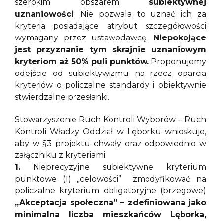
szerokim obszarem
subiektywnej
uznaniowości
. Nie pozwala to uznać ich za
kryteria posiadające atrybut szczegółowości
wymagany przez ustawodawcę.
Niepokojące
jest przyznanie tym skrajnie uznaniowym
kryteriom aż 50% puli punktów.
Proponujemy
odejście od subiektywizmu na rzecz oparcia
kryteriów o policzalne standardy i obiektywnie
stwierdzalne przesłanki.
Stowarzyszenie Ruch Kontroli Wyborów – Ruch
Kontroli Władzy Oddział w Lęborku wnioskuje,
aby w §3 projektu chwały oraz odpowiednio w
załączniku z kryteriami:
1.
Nieprecyzyjne subiektywne kryterium
punktowe (1) „celowości” zmodyfikować na
policzalne kryterium obligatoryjne (brzegowe)
„Akceptacja społeczna” – zdefiniowana jako
minimalna liczba mieszkańców Lęborka,