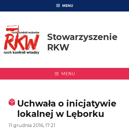
Przejdź
MENU
do
treści
Stowarzyszenie
RKW
MENU
Uchwała o inicjatywie
lokalnej w Lęborku
11 grudnia 2016, 17:21