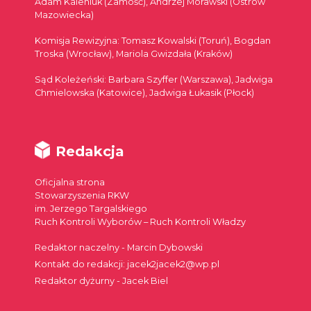
Adam Kaleniuk (Zamość), Andrzej Morawski (Ostrów
Mazowiecka)
Komisja Rewizyjna: Tomasz Kowalski (Toruń), Bogdan
Troska (Wrocław), Mariola Gwizdała (Kraków)
Sąd Koleżeński: Barbara Szyffer (Warszawa), Jadwiga
Chmielowska (Katowice), Jadwiga Łukasik (Płock)
Redakcja
Oficjalna strona
Stowarzyszenia RKW
im. Jerzego Targalskiego
Ruch Kontroli Wyborów – Ruch Kontroli Władzy
Redaktor naczelny - Marcin Dybowski
Kontakt do redakcji: jacek2jacek2@wp.pl
Redaktor dyżurny - Jacek Biel