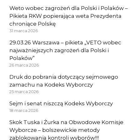
Weto wobec zagrożeń dla Polski i Polaków –
Pikieta RKW popierająca weta Prezydenta
chroniące Polskę
31 marca 2026
29.03.26 Warszawa – pikieta „VETO wobec
najważniejszych zagrożeń dla Polski i
Polaków”
26 marca 2026
Druk do pobrania dotyczący sejmowego
zamachu na Kodeks Wyborczy
25 marca 2026
Sejm i senat niszczą Kodeks Wyborczy
18 marca 2026
Skok Tuska i Żurka na Obwodowe Komisje
Wyborcze – bolszewickie metody
zablokowania kontroli wyborów!!!