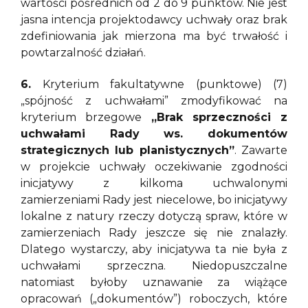
wartości pośrednich od 2 do 9 punktów. Nie jest
jasna intencja projektodawcy uchwały oraz brak
zdefiniowania jak mierzona ma być trwałość i
powtarzalność działań.
6.
Kryterium fakultatywne (punktowe) (7)
„spójność z uchwałami” zmodyfikować na
kryterium brzegowe
„Brak sprzeczności z
uchwałami Rady ws. dokumentów
strategicznych lub planistycznych”
. Zawarte
w projekcie uchwały oczekiwanie zgodności
inicjatywy z kilkoma uchwalonymi
zamierzeniami Rady jest niecelowe, bo inicjatywy
lokalne z natury rzeczy dotyczą spraw, które w
zamierzeniach Rady jeszcze się nie znalazły.
Dlatego wystarczy, aby inicjatywa ta nie była z
uchwałami sprzeczna. Niedopuszczalne
natomiast byłoby uznawanie za wiążące
opracowań („dokumentów”) roboczych, które