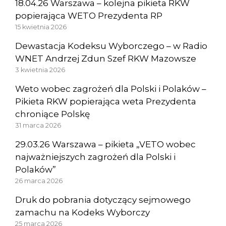
18.04.26 Warszawa – kolejna pikieta RKW
popierająca WETO Prezydenta RP
15 kwietnia 2026
Dewastacja Kodeksu Wyborczego – w Radio
WNET Andrzej Zdun Szef RKW Mazowsze
3 kwietnia 2026
Weto wobec zagrożeń dla Polski i Polaków –
Pikieta RKW popierająca weta Prezydenta
chroniące Polskę
31 marca 2026
29.03.26 Warszawa – pikieta „VETO wobec
najważniejszych zagrożeń dla Polski i
Polaków”
26 marca 2026
Druk do pobrania dotyczący sejmowego
zamachu na Kodeks Wyborczy
25 marca 2026