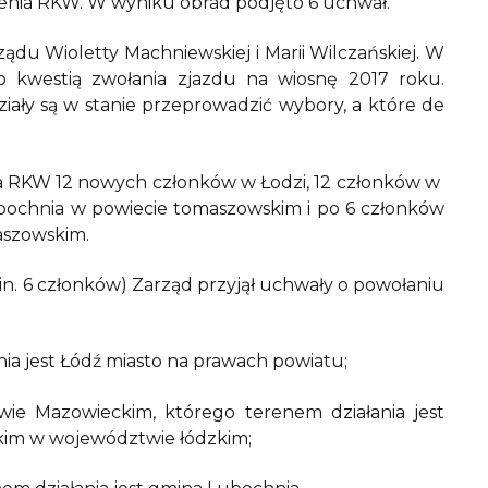
zenia RKW. W wyniku obrad podjęto 6 uchwał.
ądu Wioletty Machniewskiej i Marii Wilczańskiej. W
 kwestią zwołania zjazdu na wiosnę 2017 roku.
ały są w stanie przeprowadzić wybory, a które de
ia RKW 12 nowych członków w Łodzi, 12 członków w
ochnia w powiecie tomaszowskim i po 6 członków
aszowskim.
. 6 członków) Zarząd przyjął uchwały o powołaniu
ia jest Łódź miasto na prawach powiatu;
e Mazowieckim, którego terenem działania jest
im w województwie łódzkim;