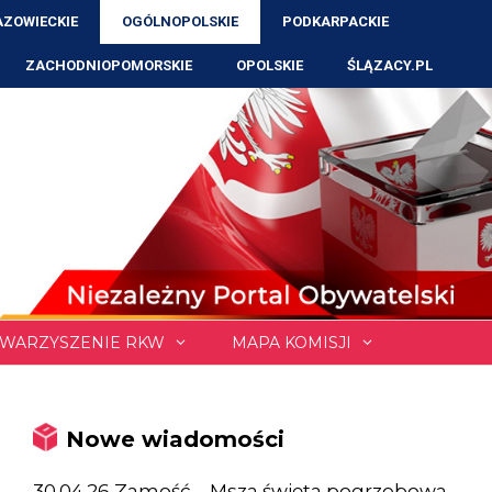
ZOWIECKIE
OGÓLNOPOLSKIE
PODKARPACKIE
ZACHODNIOPOMORSKIE
OPOLSKIE
ŚLĄZACY.PL
WARZYSZENIE RKW
MAPA KOMISJI
Nowe wiadomości
30.04.26 Zamość – Msza święta pogrzebowa,