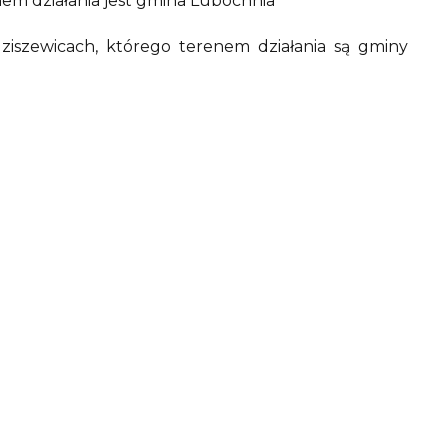
em działania jest gmina Lubochnia
iszewicach, którego terenem działania są gminy