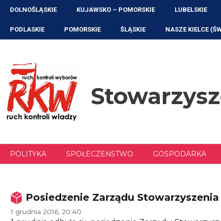
Przejdź
DOLNOŚLĄSKIE
KUJAWSKO – POMORSKIE
LUBELSKIE
do
treści
PODLASKIE
POMORSKIE
ŚLĄSKIE
NASZE KIELCE (Ś
Stowarzys
POLITYKA
SPOŁECZEŃSTWO
GOSPODARKA
Posiedzenie Zarządu Stowarzyszenia 
1 grudnia 2016, 20:40