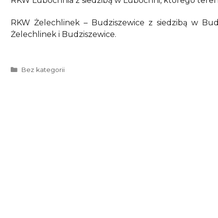
RKW Lubochnia z siedzibą w Lubochni, którego teren
RKW Żelechlinek – Budziszewice z siedzibą w Budz
Żelechlinek i Budziszewice.
Kategorie
Bez kategorii