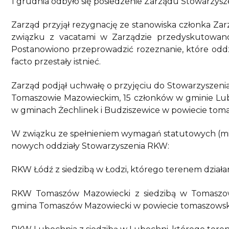
1 grudnia odbyło się posiedzenie Zarządu Stowarzys
Zarząd przyjął rezygnację ze stanowiska członka Zarz
związku z vacatami w Zarządzie przedyskutowano
Postanowiono przeprowadzić rozeznanie, które oddzi
facto przestały istnieć.
Zarząd podjął uchwałę o przyjęciu do Stowarzyszen
Tomaszowie Mazowieckim, 15 członków w gminie Lub
w gminach Żechlinek i Budziszewice w powiecie tom
W związku ze spełnieniem wymagań statutowych (min
nowych oddziały Stowarzyszenia RKW:
RKW Łódź z siedzibą w Łodzi, którego terenem działan
RKW Tomaszów Mazowiecki z siedzibą w Tomaszowi
gmina Tomaszów Mazowiecki w powiecie tomaszowsk