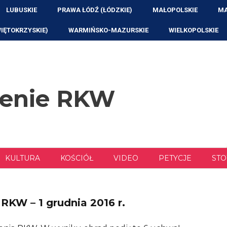
LUBUSKIE
PRAWA ŁÓDŹ (ŁÓDZKIE)
MAŁOPOLSKIE
MA
WIĘTOKRZYSKIE)
WARMIŃSKO-MAZURSKIE
WIELKOPOLSKIE
zenie RKW
KULTURA
KOŚCIÓŁ
VIDEO
PETYCJE
STO
RKW – 1 grudnia 2016 r.