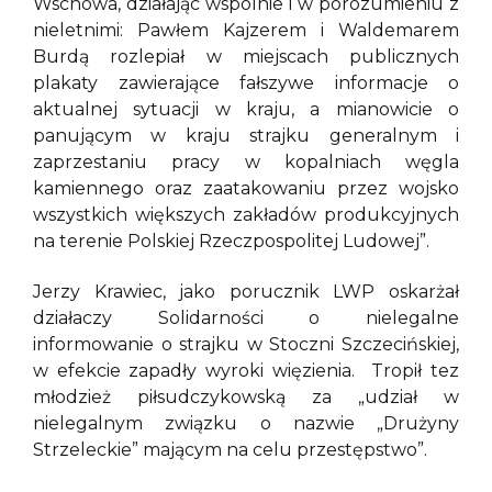
Wschowa, działając wspólnie i w porozumieniu z
nieletnimi: Pawłem Kajzerem i Waldemarem
Burdą rozlepiał w miejscach publicznych
plakaty zawierające fałszywe informacje o
aktualnej sytuacji w kraju, a mianowicie o
panującym w kraju strajku generalnym i
zaprzestaniu pracy w kopalniach węgla
kamiennego oraz zaatakowaniu przez wojsko
wszystkich większych zakładów produkcyjnych
na terenie Polskiej Rzeczpospolitej Ludowej”.
Jerzy Krawiec, jako porucznik LWP oskarżał
działaczy Solidarności o nielegalne
informowanie o strajku w Stoczni Szczecińskiej,
w efekcie zapadły wyroki więzienia. Tropił tez
młodzież piłsudczykowską za „udział w
nielegalnym związku o nazwie „Drużyny
Strzeleckie” mającym na celu przestępstwo”.