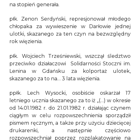
na stopień generała.
płk. Zenon Serdyński, represjonował młodego
chłopaka za wywieszenie w Darłowie jednej
ulotki, skazanego za ten czyn na bezwzględny
rok więzienia.
płk. Wojciech Trześniewski, wszczął śledztwo
przeciwko działaczowi Solidarności Stoczni im.
Lenina w Gdańsku za kolportaż ulotek,
skazanego za to na… 3 lata więzienia.
ppłk. Lech Wysocki, osobiście oskarżał 17
letniego ucznia skazanego za to iż „(…) w okresie
od 14.01.1982 r. do 21.01.1982 r. działając czynem
ciągłym w celu rozpowszechnienia sporządził
pismem ręcznym, a także przy użyciu dziecięcej
drukarenki, a następnie częściowo
rozpowszechniał poprzez rozplakatowanie na