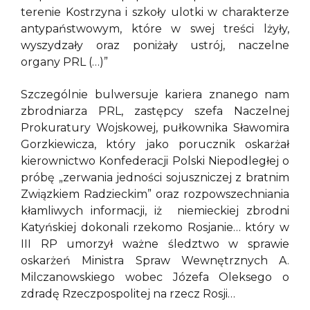
terenie Kostrzyna i szkoły ulotki w charakterze
antypaństwowym, które w swej treści lżyły,
wyszydzały oraz poniżały ustrój, naczelne
organy PRL (…)”
Szczególnie bulwersuje kariera znanego nam
zbrodniarza PRL, zastępcy szefa Naczelnej
Prokuratury Wojskowej, pułkownika Sławomira
Gorzkiewicza, który jako porucznik oskarżał
kierownictwo Konfederacji Polski Niepodległej o
próbę „zerwania jedności sojuszniczej z bratnim
Związkiem Radzieckim” oraz rozpowszechniania
kłamliwych informacji, iż niemieckiej zbrodni
Katyńskiej dokonali rzekomo Rosjanie… który w
III RP umorzył ważne śledztwo w sprawie
oskarżeń Ministra Spraw Wewnętrznych A.
Milczanowskiego wobec Józefa Oleksego o
zdradę Rzeczpospolitej na rzecz Rosji…