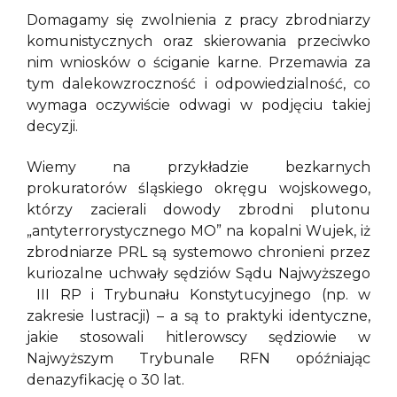
Domagamy się zwolnienia z pracy zbrodniarzy
komunistycznych oraz skierowania przeciwko
nim wniosków o ściganie karne. Przemawia za
tym dalekowzroczność i odpowiedzialność, co
wymaga oczywiście odwagi w podjęciu takiej
decyzji.
Wiemy na przykładzie bezkarnych
prokuratorów śląskiego okręgu wojskowego,
którzy zacierali dowody zbrodni plutonu
„antyterrorystycznego MO” na kopalni Wujek, iż
zbrodniarze PRL są systemowo chronieni przez
kuriozalne uchwały sędziów Sądu Najwyższego
III RP i Trybunału Konstytucyjnego (np. w
zakresie lustracji) – a są to praktyki identyczne,
jakie stosowali hitlerowscy sędziowie w
Najwyższym Trybunale RFN opóźniając
denazyfikację o 30 lat.