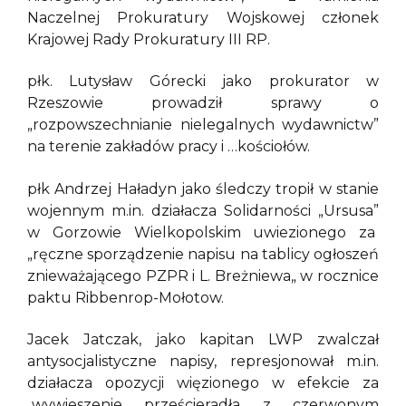
Naczelnej Prokuratury Wojskowej członek
Krajowej Rady Prokuratury III RP.
płk. Lutysław Górecki jako prokurator w
Rzeszowie prowadził sprawy o
„rozpowszechnianie nielegalnych wydawnictw”
na terenie zakładów pracy i …kościołów.
płk Andrzej Haładyn jako śledczy tropił w stanie
wojennym m.in. działacza Solidarności „Ursusa”
w Gorzowie Wielkopolskim uwiezionego za
„ręczne sporządzenie napisu na tablicy ogłoszeń
znieważającego PZPR i L. Breżniewa„ w rocznice
paktu Ribbenrop-Mołotow.
Jacek Jatczak, jako kapitan LWP zwalczał
antysocjalistyczne napisy, represjonował m.in.
działacza opozycji więzionego w efekcie za
„wywieszenie prześcieradła z czerwonym