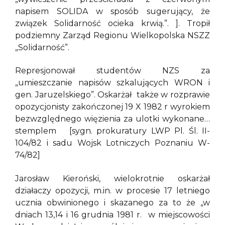
napisem SOLIDA w sposób sugerujący, że
związek Solidarność ocieka krwią.”. ]. Tropił
podziemny Zarząd Regionu Wielkopolska NSZZ
„Solidarność”.
Represjonował studentów NZS za
„umieszczanie napisów szkalujących WRON i
gen. Jaruzelskiego”. Oskarżał także w rozprawie
opozycjonisty zakończonej 19 X 1982 r wyrokiem
bezwzględnego więzienia za ulotki wykonane…
stemplem [sygn. prokuratury LWP Pl. Śl. II-
104/82 i sadu Wojsk Lotniczych Poznaniu W-
74/82]
Jarosław Kieroński, wielokrotnie oskarżał
działaczy opozycji, m.in. w procesie 17 letniego
ucznia obwinionego i skazanego za to że „w
dniach 13,14 i 16 grudnia 1981 r. w miejscowości