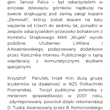
gen. Janusz Palus – był oskarżycielem w
procesie dziewięciu górników najdłużej na
świecie strajkującej pod ziemią załogi kopalni
„Ziemowit”, którzy zostali skazani na kary
więzienia od trzech do siedmiu lat, ponadto w
zespole oskarżycielskim przeciwko bohaterom z
Komitetu Strajkowego KWK „Wujek” wyroki
podobne. Ulubieniec L.Millera i
A.Kwaśniewskiego, podejrzewany dodatkowo
przez Rzecznika Interesu Publicznego o tajną
współpracę z komunistycznymi służbami
specjalnymi.
Krzysztof Parulski, tropił m.in. dużą grupę
studentów za działalność w NZS Politechniki
Poznańskiej. Toczył publiczna polemikę z
ministrem sprawiedliwości w 2007 roku,
zdymisjonowany powrócił dzięki rekomendacji
D. Tuska. Awansowany przez B. Komorowskiego