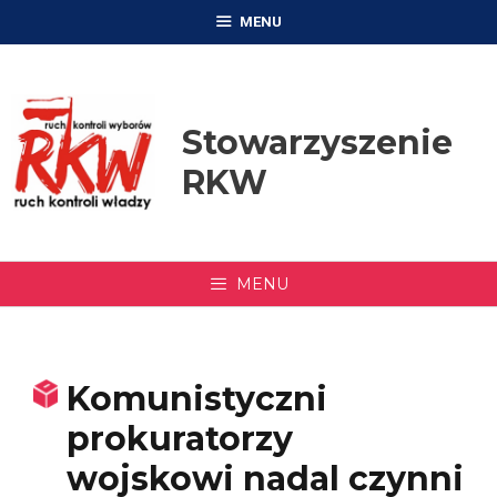
Przejdź
MENU
do
treści
Stowarzyszenie
RKW
MENU
Komunistyczni
prokuratorzy
wojskowi nadal czynni