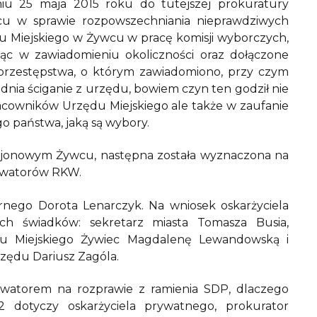
niu 25 maja 2015 roku do tutejszej prokuratury
cu w sprawie rozpowszechniania nieprawdziwych
u Miejskiego w Żywcu w pracę komisji wyborczych,
ąc w zawiadomieniu okoliczności oraz dołączone
y przestępstwa, o którym zawiadomiono, przy czym
adnia ściganie z urzędu, bowiem czyn ten godził nie
racowników Urzędu Miejskiego ale także w zaufanie
o państwa, jaką są wybory.
Rejonowym Żywcu, następna została wyznaczona na
erwatorów RKW.
nego Dorota Lenarczyk. Na wniosek oskarżyciela
ech świadków: sekretarz miasta Tomasza Busia,
du Miejskiego Żywiec Magdalenę Lewandowską i
rzędu Dariusz Zagóla.
erwatorem na rozprawie z ramienia SDP, dlaczego
12 dotyczy oskarżyciela prywatnego, prokurator