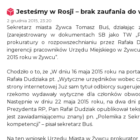
Jesteśmy w Rosji – brak zaufania do 
2 grudnia 2015, 23:20
Sekretarz miasta Żywca Tomasz Buś, działając 
(zarejestrowany w dokumentach SB jako TW „Pa
prokuratury o rozpowszechnianiu przez Rafała D
ingerencji pracowników Urzędu Miejskiego w Żywcu 
2015 roku w Żywcu”.
Chodziło o to, że „W dniu 16 maja 2015 roku na porta
Rafała Dudziaka pt. „Wytyczne urzędników wobec c
strony internetowej Już sam tytuł odbiorcy sugeruj
rzekomo wydawały wytyczne dla członków obwodo
Następnie w dniu 22 maja 2015 roku, na dwa dn
Prezydenta RP, Pan Rafał Dudziak opublikował tekst 
jest zawiadamiającemu znany) pn. „Polemika z Sekr
kompetencji” – pisał sekretarz Buś.
Na ten wniosek Urzędu Miasta w Żywcu prokurator 