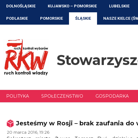
Przejdź
DOLNOŚLĄSKIE
KUJAWSKO – POMORSKIE
LUBELSKIE
do
treści
PODLASKIE
POMORSKIE
ŚLĄSKIE
NASZE KIELCE (Ś
Stowarzys
POLITYKA
SPOŁECZEŃSTWO
GOSPODARKA
Jesteśmy w Rosji – brak zaufania do 
20 marca 2016, 19:26