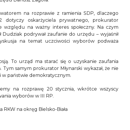
erwatorem na rozprawie z ramienia SDP, dlaczego
12 dotyczy oskarżyciela prywatnego, prokurator
 ze względu na ważny interes społeczny. Na czym
ał Dudziak podrywał zaufanie do urzędu – wyjaśnił
 dyskusja na temat uczciwości wyborów podważa
sją. To urząd ma starać się o uzyskanie zaufania
. Tym samym prokurator Młynarski wykazał, że nie
cji w państwie demokratycznym.
dziemy na rozprawę 20 stycznia, wkrótce wszyscy
wania wyborów w III RP.
a RKW na okręg Bielsko-Biała