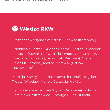
Fałszerstwa i represje
,
Komunikaty
Władze RKW
Prezes Stowarzyszenia: Marcin Dybowski (Komorów)
Członkowie Zarządu: Aldona Choma (Siedlce), Sławomir
Stańczuk (Suwałki), Paweł Milla (Bydgoszcz), Grzegorz
Czarnecki (Szczecin), Jerzy Filak (Wrocław), Adam
Kaleniuk (Zamość), Andrzej Morawski (Ostrów
Mazowiecka)
Komisja Rewizyjna: Tomasz Kowalski (Toruń), Bogdan
Troska (Wrocław), Mariola Gwizdała (Kraków)
Sąd Koleżeński: Barbara Szyffer (Warszawa), Jadwiga
Chmielowska (Katowice), Jadwiga Łukasik (Płock)