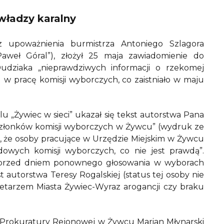
władzy karalny
z upoważnienia burmistrza Antoniego Szlagora
weł Góral”), złożył 25 maja zawiadomienie do
udziaka „nieprawdziwych informacji o rzekomej
w pracę komisji wyborczych, co zaistniało w maju
lu „Żywiec w sieci” ukazał się tekst autorstwa Pana
złonków komisji wyborczych w Żywcu” (wydruk ze
e, że osoby pracujące w Urzędzie Miejskim w Żywcu
wych komisji wyborczych, co nie jest prawdą”.
i przed dniem ponownego głosowania w wyborach
autorstwa Teresy Rogalskiej (status tej osoby nie
etarzem Miasta Żywiec-Wyraz arogancji czy braku
Prokuratury Rejonowej w Żywcu Marian Młynarski