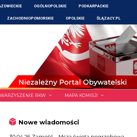
ZOWIECKIE
OGÓLNOPOLSKIE
PODKARPACKIE
ZACHODNIOPOMORSKIE
OPOLSKIE
ŚLĄZACY.PL
WARZYSZENIE RKW
MAPA KOMISJI
Nowe wiadomości
30.04.26 Zamość – Msza święta pogrzebowa,