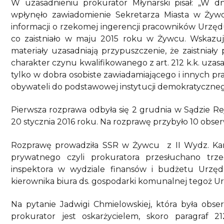
W uzasadnieniu prokurator Młynarski pisał: „W d
wpłynęło zawiadomienie Sekretarza Miasta w Żyw
informacji o rzekomej ingerencji pracowników Urzęd
co zaistniało w maju 2015 roku w Żywcu. Wskazuj
materiały uzasadniają przypuszczenie, że zaistniał
charakter czynu kwalifikowanego z art. 212 k.k. uzas
tylko w dobra osobiste zawiadamiającego i innych p
obywateli do podstawowej instytucji demokratyczneg
Pierwsza rozprawa odbyła się 2 grudnia w Sądzie 
20 stycznia 2016 roku. Na rozprawę przybyło 10 obs
Rozprawę prowadziła SSR w Żywcu z II Wydz. Kar
prywatnego czyli prokuratora przesłuchano trz
inspektora w wydziale finansów i budżetu Urzę
kierownika biura ds. gospodarki komunalnej tegoż U
Na pytanie Jadwigi Chmielowskiej, która była obs
prokurator jest oskarżycielem, skoro paragraf 2