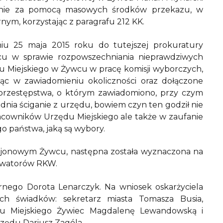
wienie za pomocą masowych środków przekazu, w
nym, korzystając z paragrafu 212 KK.
niu 25 maja 2015 roku do tutejszej prokuratury
cu w sprawie rozpowszechniania nieprawdziwych
u Miejskiego w Żywcu w pracę komisji wyborczych,
ąc w zawiadomieniu okoliczności oraz dołączone
y przestępstwa, o którym zawiadomiono, przy czym
adnia ściganie z urzędu, bowiem czyn ten godził nie
racowników Urzędu Miejskiego ale także w zaufanie
o państwa, jaką są wybory.
Rejonowym Żywcu, następna została wyznaczona na
erwatorów RKW.
nego Dorota Lenarczyk. Na wniosek oskarżyciela
ech świadków: sekretarz miasta Tomasza Busia,
du Miejskiego Żywiec Magdalenę Lewandowską i
rzędu Dariusz Zagóla.