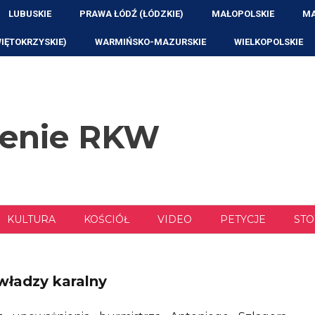
LUBUSKIE
PRAWA ŁÓDŹ (ŁÓDZKIE)
MAŁOPOLSKIE
MA
WIĘTOKRZYSKIE)
WARMIŃSKO-MAZURSKIE
WIELKOPOLSKIE
zenie RKW
KULTURA
KOŚCIÓŁ
VIDEO
PETYCJE
STO
władzy karalny