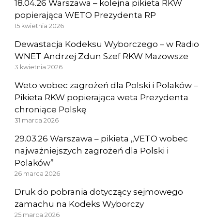
18.04.26 Warszawa – kolejna pikieta RKW
popierająca WETO Prezydenta RP
15 kwietnia 2026
Dewastacja Kodeksu Wyborczego – w Radio
WNET Andrzej Zdun Szef RKW Mazowsze
3 kwietnia 2026
Weto wobec zagrożeń dla Polski i Polaków –
Pikieta RKW popierająca weta Prezydenta
chroniące Polskę
31 marca 2026
29.03.26 Warszawa – pikieta „VETO wobec
najważniejszych zagrożeń dla Polski i
Polaków”
26 marca 2026
Druk do pobrania dotyczący sejmowego
zamachu na Kodeks Wyborczy
25 marca 2026