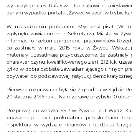
wytoczył proces Rafałowi Dudziakowi o zniesła
danym wypadku portalu „Żywiec w sieci”, w trybie kar
W uzasadnieniu prokurator Młynarski pisał: „W d
wpłynęło zawiadomienie Sekretarza Miasta w Żyw
informacji o rzekomej ingerencji pracowników Urzęd
co zaistniało w maju 2015 roku w Żywcu. Wskazuj
materiały uzasadniają przypuszczenie, że zaistniał
charakter czynu kwalifikowanego z art. 212 k.k. uzas
tylko w dobra osobiste zawiadamiającego i innych p
obywateli do podstawowej instytucji demokratyczneg
Pierwsza rozprawa odbyła się 2 grudnia w Sądzie 
20 stycznia 2016 roku. Na rozprawę przybyło 10 obs
Rozprawę prowadziła SSR w Żywcu z II Wydz. Kar
prywatnego czyli prokuratora przesłuchano trz
inspektora w wydziale finansów i budżetu Urzę
kierownika biura ds. gospodarki komunalnej tegoż U