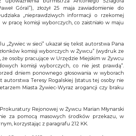
z upoważnienia burmistrza Antoniego Szlagora
weł Góral”), złożył 25 maja zawiadomienie do
udziaka „nieprawdziwych informacji o rzekomej
w pracę komisji wyborczych, co zaistniało w maju
lu „Żywiec w sieci” ukazał się tekst autorstwa Pana
złonków komisji wyborczych w Żywcu” (wydruk ze
e, że osoby pracujące w Urzędzie Miejskim w Żywcu
wych komisji wyborczych, co nie jest prawdą”.
i przed dniem ponownego głosowania w wyborach
autorstwa Teresy Rogalskiej (status tej osoby nie
etarzem Miasta Żywiec-Wyraz arogancji czy braku
Prokuratury Rejonowej w Żywcu Marian Młynarski
wienie za pomocą masowych środków przekazu, w
nym, korzystając z paragrafu 212 KK.