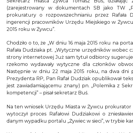
Sekretarz miasta Żywca Tomasz Buś, działając 
(zarejestrowany w dokumentach SB jako TW „Pa
prokuratury o rozpowszechnianiu przez Rafała D
ingerencji pracowników Urzędu Miejskiego w Żywcu 
2015 roku w Żywcu”.
Chodziło o to, że „W dniu 16 maja 2015 roku na porta
Rafała Dudziaka pt. „Wytyczne urzędników wobec c
strony internetowej Już sam tytuł odbiorcy sugeruj
rzekomo wydawały wytyczne dla członków obwodo
Następnie w dniu 22 maja 2015 roku, na dwa dn
Prezydenta RP, Pan Rafał Dudziak opublikował tekst 
jest zawiadamiającemu znany) pn. „Polemika z Sekr
kompetencji” – pisał sekretarz Buś.
Na ten wniosek Urzędu Miasta w Żywcu prokurator 
wytoczył proces Rafałowi Dudziakowi o zniesła
danym wypadku portalu „Żywiec w sieci”, w trybie kar