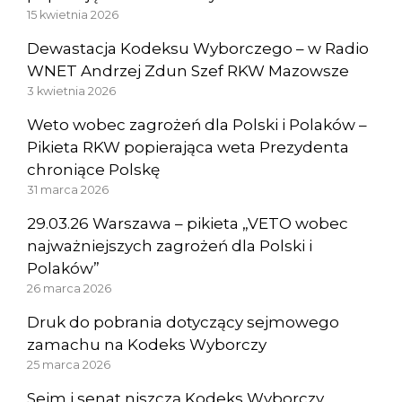
15 kwietnia 2026
Dewastacja Kodeksu Wyborczego – w Radio
WNET Andrzej Zdun Szef RKW Mazowsze
3 kwietnia 2026
Weto wobec zagrożeń dla Polski i Polaków –
Pikieta RKW popierająca weta Prezydenta
chroniące Polskę
31 marca 2026
29.03.26 Warszawa – pikieta „VETO wobec
najważniejszych zagrożeń dla Polski i
Polaków”
26 marca 2026
Druk do pobrania dotyczący sejmowego
zamachu na Kodeks Wyborczy
25 marca 2026
Sejm i senat niszczą Kodeks Wyborczy