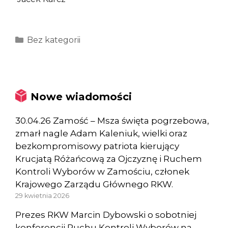
Kategorie
Bez kategorii
Nowe wiadomości
30.04.26 Zamość – Msza święta pogrzebowa,
zmarł nagle Adam Kaleniuk, wielki oraz
bezkompromisowy patriota kierujący
Krucjatą Różańcową za Ojczyznę i Ruchem
Kontroli Wyborów w Zamościu, członek
Krajowego Zarządu Głównego RKW.
29 kwietnia 2026
Prezes RKW Marcin Dybowski o sobotniej
konferencji Ruchu Kontroli Wyborów na