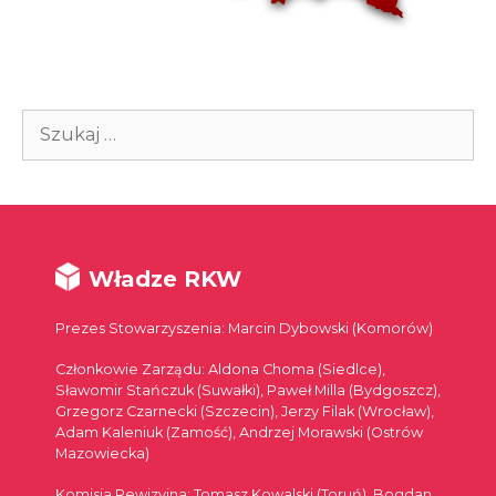
Szukaj:
Władze RKW
Prezes Stowarzyszenia: Marcin Dybowski (Komorów)
Członkowie Zarządu: Aldona Choma (Siedlce),
Sławomir Stańczuk (Suwałki), Paweł Milla (Bydgoszcz),
Grzegorz Czarnecki (Szczecin), Jerzy Filak (Wrocław),
Adam Kaleniuk (Zamość), Andrzej Morawski (Ostrów
Mazowiecka)
Komisja Rewizyjna: Tomasz Kowalski (Toruń), Bogdan