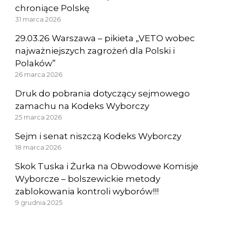
chroniące Polskę
31 marca 2026
29.03.26 Warszawa – pikieta „VETO wobec
najważniejszych zagrożeń dla Polski i
Polaków”
26 marca 2026
Druk do pobrania dotyczący sejmowego
zamachu na Kodeks Wyborczy
25 marca 2026
Sejm i senat niszczą Kodeks Wyborczy
18 marca 2026
Skok Tuska i Żurka na Obwodowe Komisje
Wyborcze – bolszewickie metody
zablokowania kontroli wyborów!!!
9 grudnia 2025