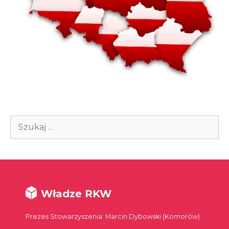
Szukaj:
Władze RKW
Prezes Stowarzyszenia: Marcin Dybowski (Komorów)