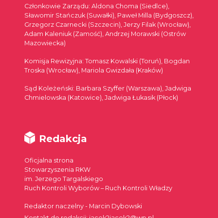
Członkowie Zarządu: Aldona Choma (Siedlce),
Sławomir Stańczuk (Suwałki), Paweł Milla (Bydgoszcz),
Grzegorz Czarnecki (Szczecin), Jerzy Filak (Wrocław),
Adam Kaleniuk (Zamość), Andrzej Morawski (Ostrów
Mazowiecka)
Komisja Rewizyjna: Tomasz Kowalski (Toruń), Bogdan
Troska (Wrocław), Mariola Gwizdała (Kraków)
Sąd Koleżeński: Barbara Szyffer (Warszawa), Jadwiga
Chmielowska (Katowice), Jadwiga Łukasik (Płock)
Redakcja
Oficjalna strona
Stowarzyszenia RKW
im. Jerzego Targalskiego
Ruch Kontroli Wyborów – Ruch Kontroli Władzy
Redaktor naczelny - Marcin Dybowski
Kontakt do redakcji: jacek2jacek2@wp.pl