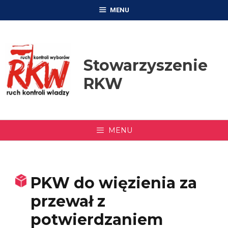
Przejdź
MENU
do
treści
Stowarzyszenie
RKW
MENU
PKW do więzienia za
przewał z
potwierdzaniem