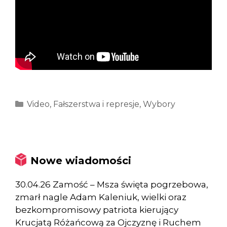
Kategorie
Video
,
Fałszerstwa i represje
,
Wybory
Nowe wiadomości
30.04.26 Zamość – Msza święta pogrzebowa,
zmarł nagle Adam Kaleniuk, wielki oraz
bezkompromisowy patriota kierujący
Krucjatą Różańcową za Ojczyznę i Ruchem