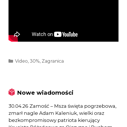
Kategorie
Video
,
30%
,
Zagranica
Nowe wiadomości
30.04.26 Zamość – Msza święta pogrzebowa,
zmarł nagle Adam Kaleniuk, wielki oraz
bezkompromisowy patriota kierujący