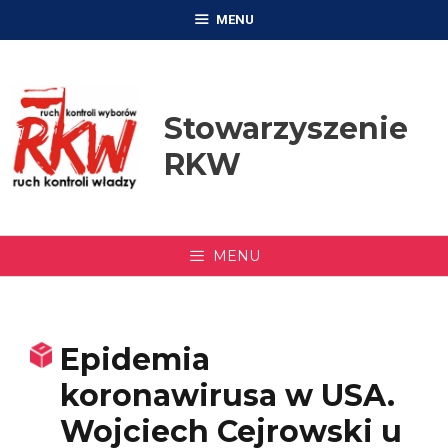
Przejdź
MENU
do
treści
Stowarzyszenie
RKW
MENU
Epidemia
koronawirusa w USA.
Wojciech Cejrowski u