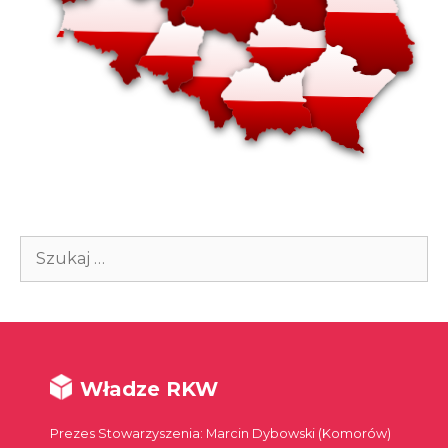
Szukaj:
Władze RKW
Prezes Stowarzyszenia: Marcin Dybowski (Komorów)