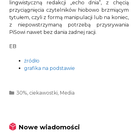
lingwistyczną redakcji „echo dnia”, z chęcią
przyciągnięcia czytelników hiobowo brzmiącym
tytułem, czyli z formą manipulacji lub na koniec,
z niepowstrzymaną potrzebą przysrywania
PiSowi nawet bez dania żadnej racji.
EB
źródło
grafika na podstawie
Kategorie
30%
,
ciekawostki
,
Media
Nowe wiadomości