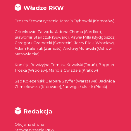
Władze RKW
Prezes Stowarzyszenia: Marcin Dybowski (Komorów)
Członkowie Zarządu: Aldona Choma (Siedlce),
Sławomir Stańczuk (Suwałki), Paweł Milla (Bydgoszcz),
Grzegorz Czarnecki (Szczecin), Jerzy Filak (Wrocław),
Adam Kaleniuk (Zamość), Andrzej Morawski (Ostrów
Mazowiecka)
Komisja Rewizyjna: Tomasz Kowalski (Toruń), Bogdan
Troska (Wrocław), Mariola Gwizdała (Kraków)
Sąd Koleżeński: Barbara Szyffer (Warszawa), Jadwiga
Chmielowska (Katowice), Jadwiga Łukasik (Płock)
Redakcja
Oficjalna strona
Stowarzyszenia RKW