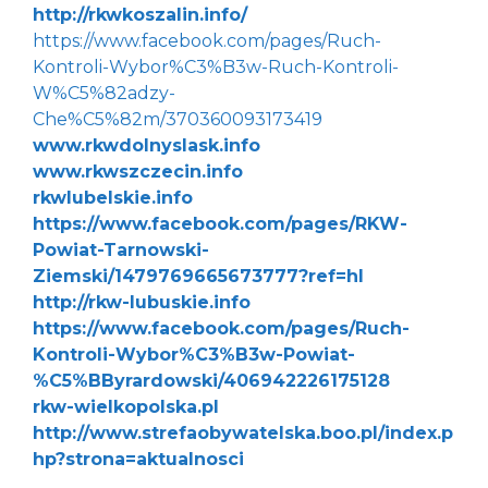
http://rkwkoszalin.info/
https://www.facebook.com/pages/Ruch-
Kontroli-Wybor%C3%B3w-Ruch-Kontroli-
W%C5%82adzy-
Che%C5%82m/370360093173419
www.rkwdolnyslask.info
www.rkwszczecin.info
rkwlubelskie.info
https://www.facebook.com/pages/RKW-
Powiat-Tarnowski-
Ziemski/1479769665673777?ref=hl
http://rkw-lubuskie.info
https://www.facebook.com/pages/Ruch-
Kontroli-Wybor%C3%B3w-Powiat-
%C5%BByrardowski/406942226175128
rkw-wielkopolska.pl
http://www.strefaobywatelska.boo.pl/index.p
hp?strona=aktualnosci