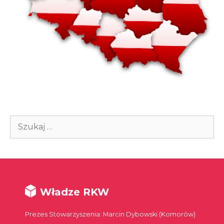
Szukaj:
Władze RKW
Prezes Stowarzyszenia: Marcin Dybowski (Komorów)