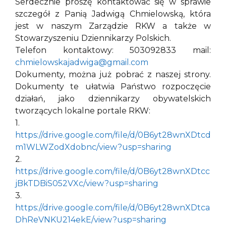
Serdecznie proszę kontaktować się w sprawie
szczegół z Panią Jadwigą Chmielowską, która
jest w naszym Zarządzie RKW a także w
Stowarzyszeniu Dziennikarzy Polskich.
Telefon kontaktowy: 503092833 mail:
chmielowskajadwiga@gmail.com
Dokumenty, można już pobrać z naszej strony.
Dokumenty te ułatwia Państwo rozpoczęcie
działań, jako dziennikarzy obywatelskich
tworzących lokalne portale RKW:
1.
https://drive.google.com/file/d/0B6yt28wnXDtcd
m1WLWZodXdobnc/view?usp=sharing
2.
https://drive.google.com/file/d/0B6yt28wnXDtcc
jBkTDBiS052VXc/view?usp=sharing
3.
https://drive.google.com/file/d/0B6yt28wnXDtca
DhReVNKU214ekE/view?usp=sharing