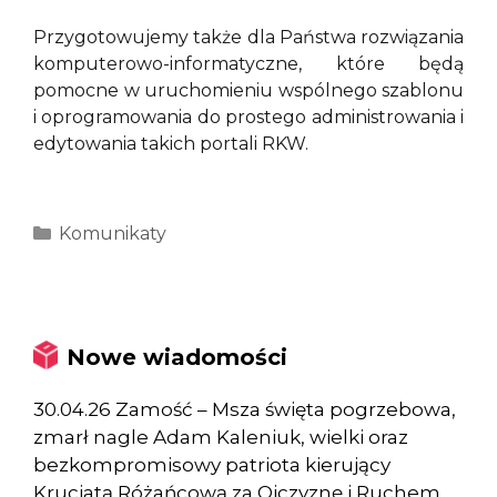
Przygotowujemy także dla Państwa rozwiązania
komputerowo-informatyczne, które będą
pomocne w uruchomieniu wspólnego szablonu
i oprogramowania do prostego administrowania i
edytowania takich portali RKW.
Kategorie
Komunikaty
Nowe wiadomości
30.04.26 Zamość – Msza święta pogrzebowa,
zmarł nagle Adam Kaleniuk, wielki oraz
bezkompromisowy patriota kierujący
Krucjatą Różańcową za Ojczyznę i Ruchem