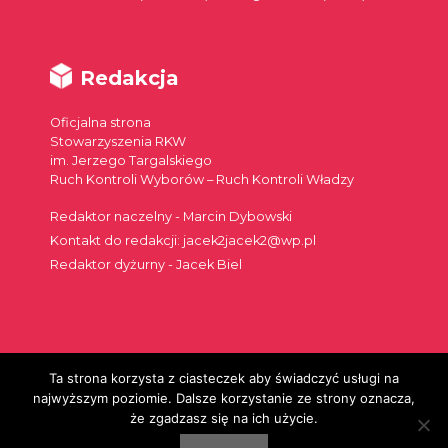
Redakcja
Oficjalna strona
Stowarzyszenia RKW
im. Jerzego Targalskiego
Ruch Kontroli Wyborów – Ruch Kontroli Władzy
Redaktor naczelny - Marcin Dybowski
Kontakt do redakcji: jacek2jacek2@wp.pl
Redaktor dyżurny - Jacek Biel
Ta strona korzysta z ciasteczek aby świadczyć usługi na
Szukaj:
najwyższym poziomie. Dalsze korzystanie ze strony oznacza,
że zgadzasz się na ich użycie.