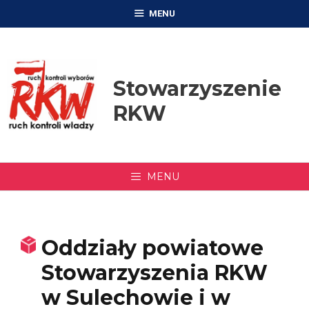
Przejdź
MENU
do
treści
Stowarzyszenie
RKW
MENU
Oddziały powiatowe
Stowarzyszenia RKW
w Sulechowie i w