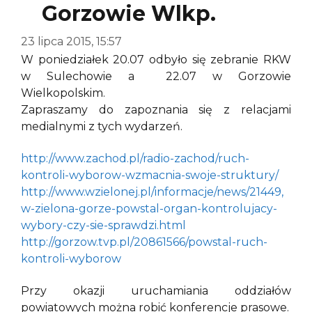
Gorzowie Wlkp.
23 lipca 2015, 15:57
W poniedziałek 20.07 odbyło się zebranie RKW
w Sulechowie a 22.07 w Gorzowie
Wielkopolskim.
Zapraszamy do zapoznania się z relacjami
medialnymi z tych wydarzeń.
http://www.zachod.pl/radio-zachod/ruch-
kontroli-wyborow-wzmacnia-swoje-struktury/
http://www.wzielonej.pl/informacje/news/21449,
w-zielona-gorze-powstal-organ-kontrolujacy-
wybory-czy-sie-sprawdzi.html
http://gorzow.tvp.pl/20861566/powstal-ruch-
kontroli-wyborow
Przy okazji uruchamiania oddziałów
powiatowych można robić konferencje prasowe.