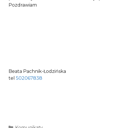
Pozdrawiam
Beata Pachnik-Łodzińska
tel
502067838
Kategorie
Komunikaty