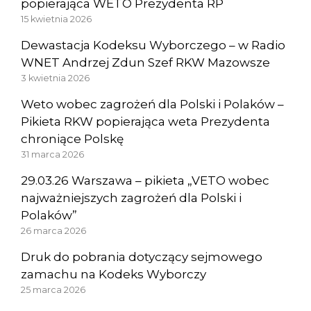
popierająca WETO Prezydenta RP
15 kwietnia 2026
Dewastacja Kodeksu Wyborczego – w Radio
WNET Andrzej Zdun Szef RKW Mazowsze
3 kwietnia 2026
Weto wobec zagrożeń dla Polski i Polaków –
Pikieta RKW popierająca weta Prezydenta
chroniące Polskę
31 marca 2026
29.03.26 Warszawa – pikieta „VETO wobec
najważniejszych zagrożeń dla Polski i
Polaków”
26 marca 2026
Druk do pobrania dotyczący sejmowego
zamachu na Kodeks Wyborczy
25 marca 2026