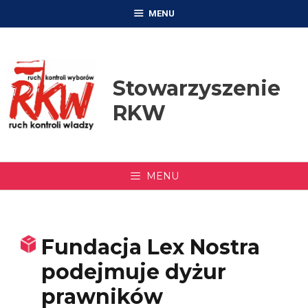
Przejdź
MENU
do
treści
Stowarzyszenie
RKW
MENU
Fundacja Lex Nostra
podejmuje dyżur
prawników