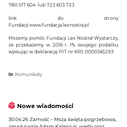
780 517 604 lub 723 603 723
link do strony
Fundacji www.fundacja.lexnostra.pl
Możemy pomóc Fundacji Lex Nostra! Wystarczy,
że przekażemy w 2016 r. 1% swojego podatku
wpisując w deklarację PIT nr KRS 0000365293
Kategorie
Komunikaty
Nowe wiadomości
30.04.26 Zamość – Msza święta pogrzebowa,
zmarł nagle Adam Kaleniuk, wielki oraz