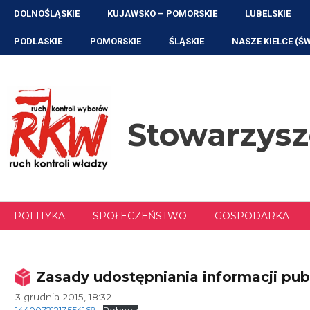
Przejdź
DOLNOŚLĄSKIE
KUJAWSKO – POMORSKIE
LUBELSKIE
do
treści
PODLASKIE
POMORSKIE
ŚLĄSKIE
NASZE KIELCE (Ś
Stowarzys
POLITYKA
SPOŁECZEŃSTWO
GOSPODARKA
Zasady udostępniania informacji pub
3 grudnia 2015, 18:32