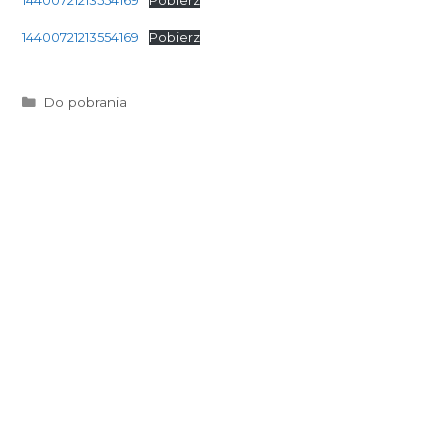
14400721213554169
Pobierz
14400721213554169
Pobierz
Kategorie
Do pobrania