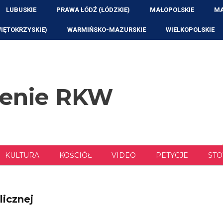
LUBUSKIE
PRAWA ŁÓDŹ (ŁÓDZKIE)
MAŁOPOLSKIE
MA
WIĘTOKRZYSKIE)
WARMIŃSKO-MAZURSKIE
WIELKOPOLSKIE
zenie RKW
KULTURA
KOŚCIÓŁ
VIDEO
PETYCJE
STO
licznej