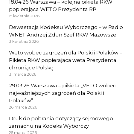
18.04.26 Warszawa – kolejna pikieta RKW
popierająca WETO Prezydenta RP
15 kwietnia 2026
Dewastacja Kodeksu Wyborczego – w Radio
WNET Andrzej Zdun Szef RKW Mazowsze
3 kwietnia 2026
Weto wobec zagrożeń dla Polski i Polaków –
Pikieta RKW popierająca weta Prezydenta
chroniące Polskę
31 marca 2026
29.03.26 Warszawa – pikieta „VETO wobec
najważniejszych zagrożeń dla Polski i
Polaków”
26 marca 2026
Druk do pobrania dotyczący sejmowego
zamachu na Kodeks Wyborczy
25 marca 2026