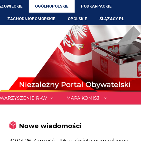
ZOWIECKIE
OGÓLNOPOLSKIE
PODKARPACKIE
ZACHODNIOPOMORSKIE
OPOLSKIE
ŚLĄZACY.PL
WARZYSZENIE RKW
MAPA KOMISJI
Nowe wiadomości
30.04.26 Zamość – Msza święta pogrzebowa,