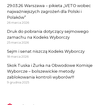
29.03.26 Warszawa – pikieta „VETO wobec
najważniejszych zagrożeń dla Polski i
Polaków”
26 marca 2026
Druk do pobrania dotyczący sejmowego
zamachu na Kodeks Wyborczy
25 marca 2026
Sejm i senat niszczą Kodeks Wyborczy
18 marca 2026
Skok Tuska i Żurka na Obwodowe Komisje
Wyborcze – bolszewickie metody
zablokowania kontroli wyborów!!!
9 grudnia 2025