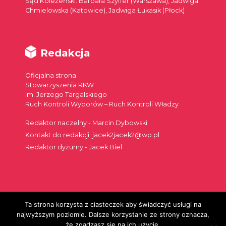
Sąd Koleżeński: Barbara Szyffer (Warszawa), Jadwiga
Chmielowska (Katowice), Jadwiga Łukasik (Płock)
Redakcja
Oficjalna strona
Stowarzyszenia RKW
im. Jerzego Targalskiego
Ruch Kontroli Wyborów – Ruch Kontroli Władzy
Redaktor naczelny - Marcin Dybowski
Kontakt do redakcji: jacek2jacek2@wp.pl
Redaktor dyżurny - Jacek Biel
Ta strona korzysta z ciasteczek aby świadczyć usługi na
Szukaj:
najwyższym poziomie. Dalsze korzystanie ze strony oznacza,
że zgadzasz się na ich użycie.