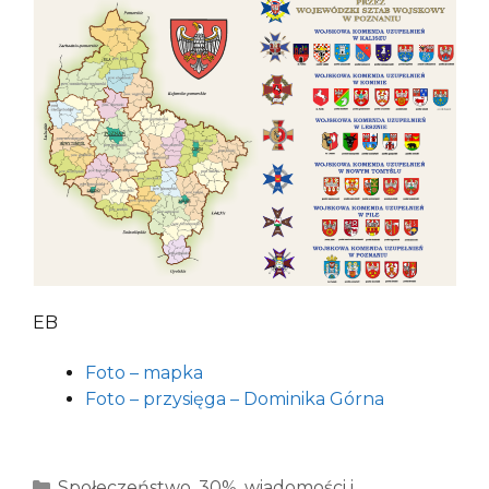
EB
Foto – mapka
Foto – przysięga – Dominika Górna
Kategorie
Społeczeństwo
,
30%
,
wiadomości i