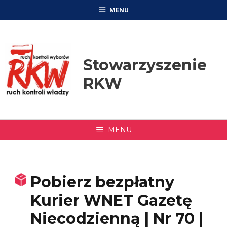
Przejdź
MENU
do
treści
Stowarzyszenie
RKW
MENU
Pobierz bezpłatny
Kurier WNET Gazetę
Niecodzienną | Nr 70 |