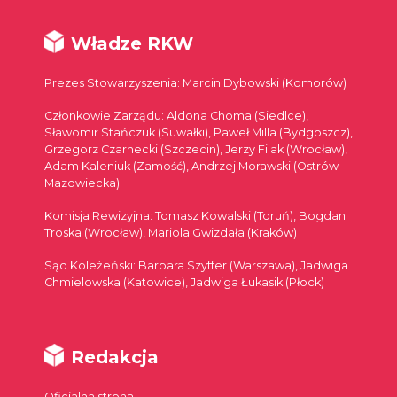
Władze RKW
Prezes Stowarzyszenia: Marcin Dybowski (Komorów)
Członkowie Zarządu: Aldona Choma (Siedlce),
Sławomir Stańczuk (Suwałki), Paweł Milla (Bydgoszcz),
Grzegorz Czarnecki (Szczecin), Jerzy Filak (Wrocław),
Adam Kaleniuk (Zamość), Andrzej Morawski (Ostrów
Mazowiecka)
Komisja Rewizyjna: Tomasz Kowalski (Toruń), Bogdan
Troska (Wrocław), Mariola Gwizdała (Kraków)
Sąd Koleżeński: Barbara Szyffer (Warszawa), Jadwiga
Chmielowska (Katowice), Jadwiga Łukasik (Płock)
Redakcja
Oficjalna strona