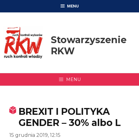
Przejdź
MENU
do
treści
Stowarzyszenie
RKW
MENU
BREXIT I POLITYKA
GENDER – 30% albo L
15 grudnia 2019, 12:15