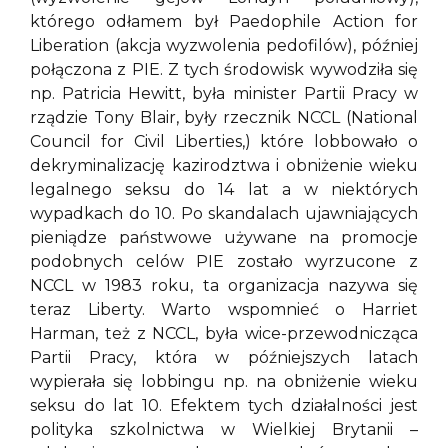
którego odłamem był Paedophile Action for
Liberation (akcja wyzwolenia pedofilów), później
połączona z PIE. Z tych środowisk wywodziła się
np. Patricia Hewitt, była minister Partii Pracy w
rządzie Tony Blair, były rzecznik NCCL (National
Council for Civil Liberties,) które lobbowało o
dekryminalizację kazirodztwa i obniżenie wieku
legalnego seksu do 14 lat a w niektórych
wypadkach do 10. Po skandalach ujawniających
pieniądze państwowe używane na promocje
podobnych celów PIE zostało wyrzucone z
NCCL w 1983 roku, ta organizacja nazywa się
teraz Liberty. Warto wspomnieć o Harriet
Harman, też z NCCL, była wice-przewodnicząca
Partii Pracy, która w późniejszych latach
wypierała się lobbingu np. na obniżenie wieku
seksu do lat 10. Efektem tych działalności jest
polityka szkolnictwa w Wielkiej Brytanii –