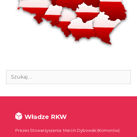
Szukaj:
Władze RKW
Prezes Stowarzyszenia: Marcin Dybowski (Komorów)