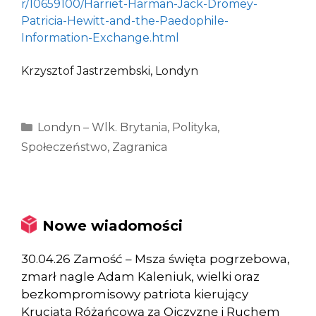
r/10659100/Harriet-Harman-Jack-Dromey-
Patricia-Hewitt-and-the-Paedophile-
Information-Exchange.html
Krzysztof Jastrzembski, Londyn
Kategorie
Londyn – Wlk. Brytania
,
Polityka
,
Społeczeństwo
,
Zagranica
Nowe wiadomości
30.04.26 Zamość – Msza święta pogrzebowa,
zmarł nagle Adam Kaleniuk, wielki oraz
bezkompromisowy patriota kierujący
Krucjatą Różańcową za Ojczyznę i Ruchem