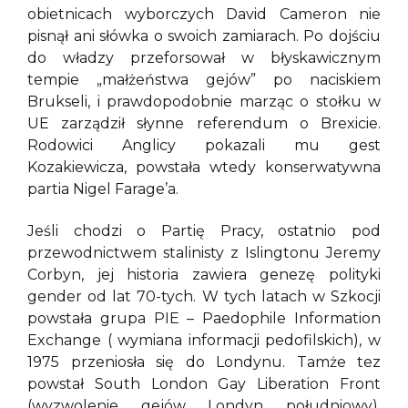
obietnicach wyborczych David Cameron nie
pisnął ani słówka o swoich zamiarach. Po dojściu
do władzy przeforsował w błyskawicznym
tempie „małżeństwa gejów” po naciskiem
Brukseli, i prawdopodobnie marząc o stołku w
UE zarządził słynne referendum o Brexicie.
Rodowici Anglicy pokazali mu gest
Kozakiewicza, powstała wtedy konserwatywna
partia Nigel Farage’a.
Jeśli chodzi o Partię Pracy, ostatnio pod
przewodnictwem stalinisty z Islingtonu Jeremy
Corbyn, jej historia zawiera genezę polityki
gender od lat 70-tych. W tych latach w Szkocji
powstała grupa PIE – Paedophile Information
Exchange ( wymiana informacji pedofilskich), w
1975 przeniosła się do Londynu. Tamże tez
powstał South London Gay Liberation Front
(wyzwolenie gejów Londyn południowy),