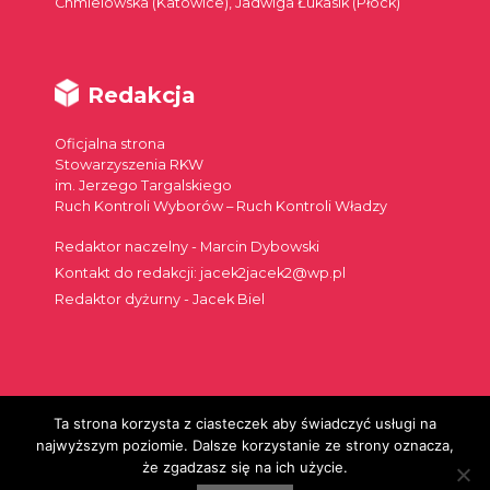
Chmielowska (Katowice), Jadwiga Łukasik (Płock)
Redakcja
Oficjalna strona
Stowarzyszenia RKW
im. Jerzego Targalskiego
Ruch Kontroli Wyborów – Ruch Kontroli Władzy
Redaktor naczelny - Marcin Dybowski
Kontakt do redakcji: jacek2jacek2@wp.pl
Redaktor dyżurny - Jacek Biel
Ta strona korzysta z ciasteczek aby świadczyć usługi na
Szukaj:
najwyższym poziomie. Dalsze korzystanie ze strony oznacza,
że zgadzasz się na ich użycie.