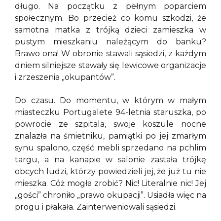
długo. Na początku z pełnym poparciem
społecznym. Bo przecież co komu szkodzi, że
samotna matka z trójką dzieci zamieszka w
pustym mieszkaniu należącym do banku?
Brawo ona! W obronie stawali sąsiedzi, z każdym
dniem silniejsze stawały się lewicowe organizacje
i zrzeszenia „okupantów”.
Do czasu. Do momentu, w którym w małym
miasteczku Portugalete 94-letnia staruszka, po
powrocie ze szpitala, swoje koszule nocne
znalazła na śmietniku, pamiątki po jej zmarłym
synu spalono, część mebli sprzedano na pchlim
targu, a na kanapie w salonie zastała trójkę
obcych ludzi, którzy powiedzieli jej, że już tu nie
mieszka. Cóż mogła zrobić? Nic! Literalnie nic! Jej
„gości” chroniło „prawo okupacji”. Usiadła więc na
progu i płakała. Zainterweniowali sąsiedzi.