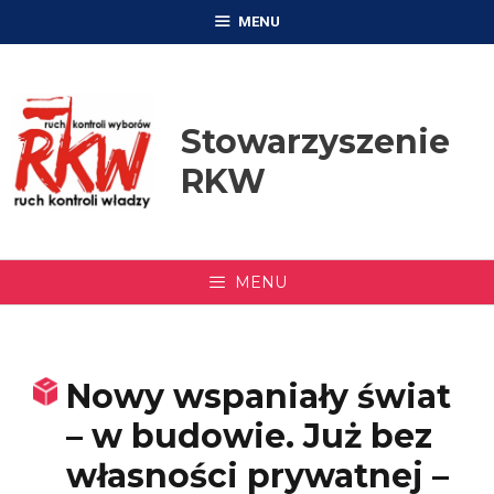
Przejdź
MENU
do
treści
Stowarzyszenie
RKW
MENU
Nowy wspaniały świat
– w budowie. Już bez
własności prywatnej –