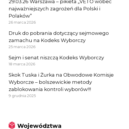
29.03.26 Warszawa – pikieta „VETO wobec
najważniejszych zagrożeń dla Polski i
Polaków”
26 marca 2026
Druk do pobrania dotyczący sejmowego
zamachu na Kodeks Wyborczy
25 marca 2026
Sejm i senat niszczą Kodeks Wyborczy
18 marca 2026
Skok Tuska i Żurka na Obwodowe Komisje
Wyborcze – bolszewickie metody
zablokowania kontroli wyborów!!!
9 grudnia 2025
Województwa