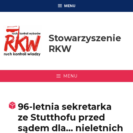
Przejdź
MENU
do
treści
Stowarzyszenie
RKW
MENU
96-letnia sekretarka
ze Stutthofu przed
sądem dla… nieletnich