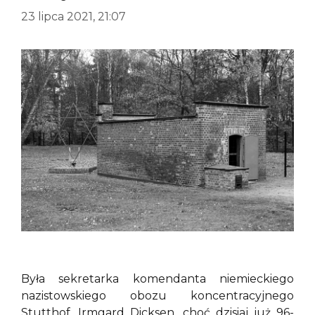
23 lipca 2021, 21:07
Była sekretarka komendanta niemieckiego
nazistowskiego obozu koncentracyjnego
Stutthof, Irmgard Dicksen, choć dzisiaj już 96-