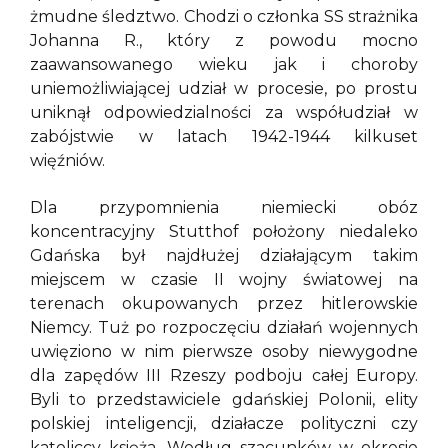
żmudne śledztwo. Chodzi o członka SS strażnika
Johanna R., który z powodu mocno
zaawansowanego wieku jak i choroby
uniemożliwiającej udział w procesie, po prostu
uniknął odpowiedzialności za współudział w
zabójstwie w latach 1942-1944 kilkuset
więźniów.
Dla przypomnienia niemiecki obóz
koncentracyjny Stutthof położony niedaleko
Gdańska był najdłużej działającym takim
miejscem w czasie II wojny światowej na
terenach okupowanych przez hitlerowskie
Niemcy. Tuż po rozpoczęciu działań wojennych
uwięziono w nim pierwsze osoby niewygodne
dla zapędów III Rzeszy podboju całej Europy.
Byli to przedstawiciele gdańskiej Polonii, elity
polskiej inteligencji, działacze polityczni czy
katoliccy księża. Według szacunków w okresie