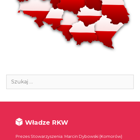
Szukaj:
Władze RKW
Prezes Stowarzyszenia: Marcin Dybowski (Komorów)