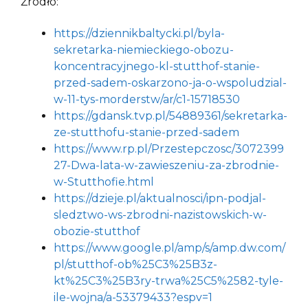
Źródło:
https://dziennikbaltycki.pl/byla-
sekretarka-niemieckiego-obozu-
koncentracyjnego-kl-stutthof-stanie-
przed-sadem-oskarzono-ja-o-wspoludzial-
w-11-tys-morderstw/ar/c1-15718530
https://gdansk.tvp.pl/54889361/sekretarka-
ze-stutthofu-stanie-przed-sadem
https://www.rp.pl/Przestepczosc/3072399
27-Dwa-lata-w-zawieszeniu-za-zbrodnie-
w-Stutthofie.html
https://dzieje.pl/aktualnosci/ipn-podjal-
sledztwo-ws-zbrodni-nazistowskich-w-
obozie-stutthof
https://www.google.pl/amp/s/amp.dw.com/
pl/stutthof-ob%25C3%25B3z-
kt%25C3%25B3ry-trwa%25C5%2582-tyle-
ile-wojna/a-53379433?espv=1