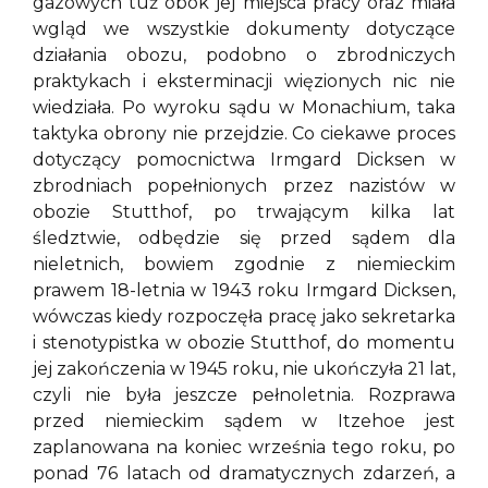
gazowych tuż obok jej miejsca pracy oraz miała
wgląd we wszystkie dokumenty dotyczące
działania obozu, podobno o zbrodniczych
praktykach i eksterminacji więzionych nic nie
wiedziała. Po wyroku sądu w Monachium, taka
taktyka obrony nie przejdzie. Co ciekawe proces
dotyczący pomocnictwa Irmgard Dicksen w
zbrodniach popełnionych przez nazistów w
obozie Stutthof, po trwającym kilka lat
śledztwie, odbędzie się przed sądem dla
nieletnich, bowiem zgodnie z niemieckim
prawem 18-letnia w 1943 roku Irmgard Dicksen,
wówczas kiedy rozpoczęła pracę jako sekretarka
i stenotypistka w obozie Stutthof, do momentu
jej zakończenia w 1945 roku, nie ukończyła 21 lat,
czyli nie była jeszcze pełnoletnia. Rozprawa
przed niemieckim sądem w Itzehoe jest
zaplanowana na koniec września tego roku, po
ponad 76 latach od dramatycznych zdarzeń, a