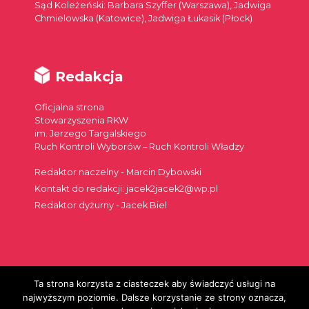
Sąd Koleżeński: Barbara Szyffer (Warszawa), Jadwiga
Chmielowska (Katowice), Jadwiga Łukasik (Płock)
Redakcja
Oficjalna strona
Stowarzyszenia RKW
im. Jerzego Targalskiego
Ruch Kontroli Wyborów – Ruch Kontroli Władzy
Redaktor naczelny - Marcin Dybowski
Kontakt do redakcji: jacek2jacek2@wp.pl
Redaktor dyżurny - Jacek Biel
Ta strona korzysta z ciasteczek aby świadczyć usługi na
Szukaj:
najwyższym poziomie. Dalsze korzystanie ze strony oznacza,