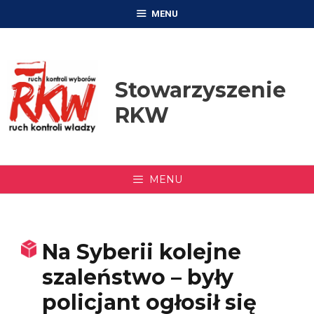
Przejdź
MENU
do
treści
Stowarzyszenie
RKW
MENU
Na Syberii kolejne
szaleństwo – były
policjant ogłosił się