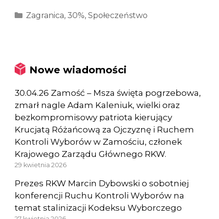
Kategorie
Zagranica
,
30%
,
Społeczeństwo
Nowe wiadomości
30.04.26 Zamość – Msza święta pogrzebowa,
zmarł nagle Adam Kaleniuk, wielki oraz
bezkompromisowy patriota kierujący
Krucjatą Różańcową za Ojczyznę i Ruchem
Kontroli Wyborów w Zamościu, członek
Krajowego Zarządu Głównego RKW.
29 kwietnia 2026
Prezes RKW Marcin Dybowski o sobotniej
konferencji Ruchu Kontroli Wyborów na
temat stalinizacji Kodeksu Wyborczego
27 kwietnia 2026