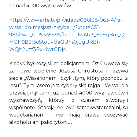
ponad 4000 wyznawców.
https://www.arte.tv/pl/videos/086138-063-A/re-
wissarion-mesjasz-z-syberii/?xtor=CS1-
98&kwp_0=1533599&fbclid=IwAR3_Bo9qBm_Q
MGH9BSI3o5touvUaGUhs0jugURBr-
WQh2utf3Rx-4wtGDj4
Kiedyś był rosyjskim policjantem. Dziś uważa się
za nowe wcielenie Jezusa Chrustusa i nazywa
siebie „Wissarionem”, czyli „tym, który pochodzi z
lasu”. Tym lasem jest syberyjska tajga – Wissarion
przyciągnął tam już ponad 4000 wyznawców i
wyznawczyń, którzy z czasem stworzyli
wspólnotę. Starają się być samowystarczalni, są
wegetarianami i nie mają prawa spożywać
alkoholu ani palić tytoniu.