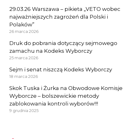
29.03.26 Warszawa – pikieta „VETO wobec
najważniejszych zagrożeń dla Polski i
Polaków”
26 marca 2026
Druk do pobrania dotyczący sejmowego
zamachu na Kodeks Wyborczy
25 marca 2026
Sejm i senat niszczą Kodeks Wyborczy
18 marca 2026
Skok Tuska i Żurka na Obwodowe Komisje
Wyborcze – bolszewickie metody
zablokowania kontroli wyborów!!!
9 grudnia 2025