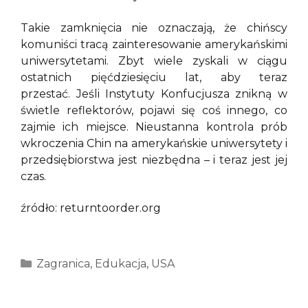
Takie zamknięcia nie oznaczają, że chińscy
komuniści tracą zainteresowanie amerykańskimi
uniwersytetami. Zbyt wiele zyskali w ciągu
ostatnich pięćdziesięciu lat, aby teraz
przestać. Jeśli Instytuty Konfucjusza znikną w
świetle reflektorów, pojawi się coś innego, co
zajmie ich miejsce. Nieustanna kontrola prób
wkroczenia Chin na amerykańskie uniwersytety i
przedsiębiorstwa jest niezbędna – i teraz jest jej
czas.
źródło: returntoorder.org
Kategorie
Zagranica
,
Edukacja
,
USA