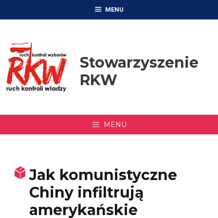
Przejdź
MENU
do
treści
Stowarzyszenie
RKW
MENU
Jak komunistyczne
Chiny infiltrują
amerykańskie