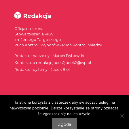
Redakcja
Oficjalna strona
Stowarzyszenia RKW
im. Jerzego Targalskiego
Ruch Kontroli Wyborów – Ruch Kontroli Władzy
Redaktor naczelny - Marcin Dybowski
Kontakt do redakcji: jacek2jacek2@wp.pl
Redaktor dyżurny - Jacek Biel
Ta strona korzysta z ciasteczek aby świadczyć usługi na
Szukaj:
najwyższym poziomie. Dalsze korzystanie ze strony oznacza,
że zgadzasz się na ich użycie.
Zgoda
© 2026