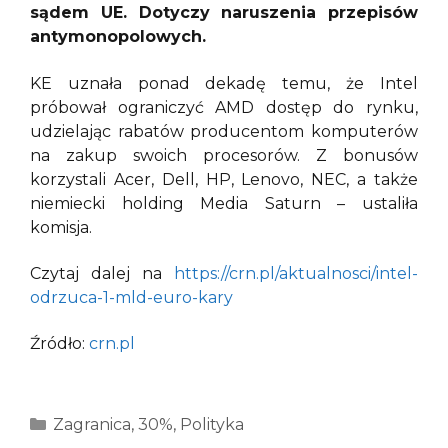
sądem UE. Dotyczy naruszenia przepisów
antymonopolowych.
KE uznała ponad dekadę temu, że Intel
próbował ograniczyć AMD dostęp do rynku,
udzielając rabatów producentom komputerów
na zakup swoich procesorów. Z bonusów
korzystali Acer, Dell, HP, Lenovo, NEC, a także
niemiecki holding Media Saturn – ustaliła
komisja.
Czytaj dalej na
https://crn.pl/aktualnosci/intel-
odrzuca-1-mld-euro-kary
Źródło:
crn.pl
Kategorie
Zagranica
,
30%
,
Polityka