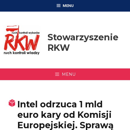
Przejdź
MENU
do
treści
Stowarzyszenie
RKW
MENU
Intel odrzuca 1 mld
euro kary od Komisji
Europejskiej. Sprawą