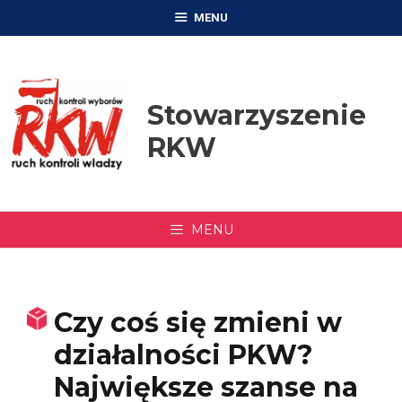
Przejdź
MENU
do
treści
Stowarzyszenie
RKW
MENU
Czy coś się zmieni w
działalności PKW?
Największe szanse na