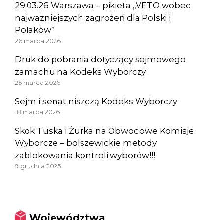
29.03.26 Warszawa – pikieta „VETO wobec
najważniejszych zagrożeń dla Polski i
Polaków”
26 marca 2026
Druk do pobrania dotyczący sejmowego
zamachu na Kodeks Wyborczy
25 marca 2026
Sejm i senat niszczą Kodeks Wyborczy
18 marca 2026
Skok Tuska i Żurka na Obwodowe Komisje
Wyborcze – bolszewickie metody
zablokowania kontroli wyborów!!!
9 grudnia 2025
Województwa