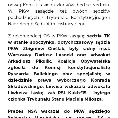
nowej Komisji takich członków będzie siedmiu.
W PKW zasiądzie też dwóch sędziów
pochodzących z Trybunału Konstytucyjnego i
Naczelnego Sądu Administracyjnego.
Z rekomendacji PiS w PKW zasiądą:
sędzia TK
w stanie spoczynku, dotychczasowy sędzia
PKW Zbigniew Cieślak, były radny m.st.
Warszawy Dariusz Lasocki oraz adwokat
Arkadiusz Pikulik. Koalicja Obywatelska
zgłosiła do Komisji konstytucjonalistę
Ryszarda Balickiego oraz specjalistę w
dziedzinie prawa wyborczego Konrada
Składowskiego. Lewica wskazała adwokata
Liwiusza Laskę, zaś PSL-Kukiz’15 – byłego
członka Trybunału Stanu Macieja Miłosza.
Prezes NSA wskazał do PKW sędziego
Sylwestra Marciniaka, zaś prezes TK –