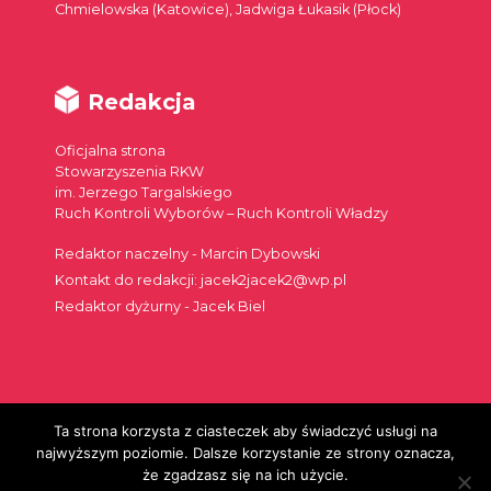
Chmielowska (Katowice), Jadwiga Łukasik (Płock)
Redakcja
Oficjalna strona
Stowarzyszenia RKW
im. Jerzego Targalskiego
Ruch Kontroli Wyborów – Ruch Kontroli Władzy
Redaktor naczelny - Marcin Dybowski
Kontakt do redakcji: jacek2jacek2@wp.pl
Redaktor dyżurny - Jacek Biel
Ta strona korzysta z ciasteczek aby świadczyć usługi na
Szukaj:
najwyższym poziomie. Dalsze korzystanie ze strony oznacza,
że zgadzasz się na ich użycie.