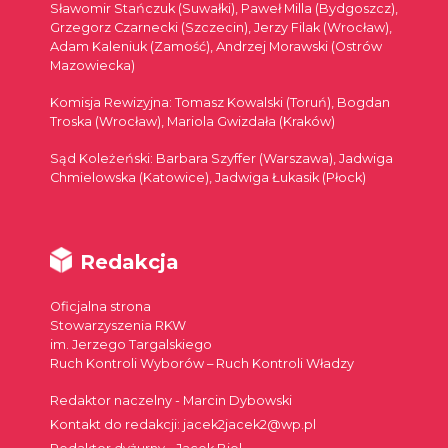
Sławomir Stańczuk (Suwałki), Paweł Milla (Bydgoszcz),
Grzegorz Czarnecki (Szczecin), Jerzy Filak (Wrocław),
Adam Kaleniuk (Zamość), Andrzej Morawski (Ostrów
Mazowiecka)
Komisja Rewizyjna: Tomasz Kowalski (Toruń), Bogdan
Troska (Wrocław), Mariola Gwizdała (Kraków)
Sąd Koleżeński: Barbara Szyffer (Warszawa), Jadwiga
Chmielowska (Katowice), Jadwiga Łukasik (Płock)
Redakcja
Oficjalna strona
Stowarzyszenia RKW
im. Jerzego Targalskiego
Ruch Kontroli Wyborów – Ruch Kontroli Władzy
Redaktor naczelny - Marcin Dybowski
Kontakt do redakcji: jacek2jacek2@wp.pl