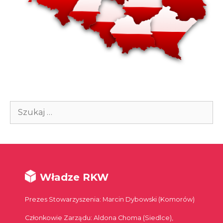
Szukaj:
Władze RKW
Prezes Stowarzyszenia: Marcin Dybowski (Komorów)
Członkowie Zarządu: Aldona Choma (Siedlce),