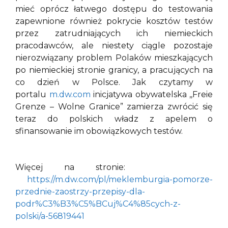
mieć oprócz łatwego dostępu do testowania
zapewnione również pokrycie kosztów testów
przez zatrudniających ich niemieckich
pracodawców, ale niestety ciągle pozostaje
nierozwiązany problem Polaków mieszkających
po niemieckiej stronie granicy, a pracujących na
co dzień w Polsce. Jak czytamy w
portalu
m.dw.com
inicjatywa obywatelska ,,Freie
Grenze – Wolne Granice” zamierza zwrócić się
teraz do polskich władz z apelem o
sfinansowanie im obowiązkowych testów.
Więcej na stronie:
https://m.dw.com/pl/meklemburgia-pomorze-
przednie-zaostrzy-przepisy-dla-
podr%C3%B3%C5%BCuj%C4%85cych-z-
polski/a-56819441