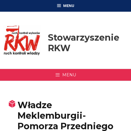
Przejdź
MENU
do
treści
Stowarzyszenie
RKW
MENU
Władze
Meklemburgii-
Pomorza Przedniego