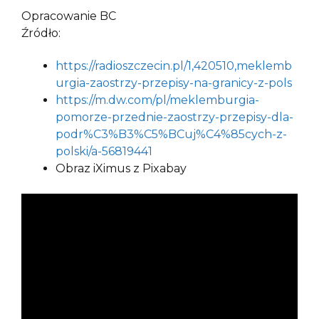
Opracowanie BC
Źródło:
https://radioszczecin.pl/1,420510,meklemb
urgia-zaostrzy-przepisy-na-granicy-z-pols
https://m.dw.com/pl/meklemburgia-
pomorze-przednie-zaostrzy-przepisy-dla-
podr%C3%B3%C5%BCuj%C4%85cych-z-
polski/a-56819441
Obraz iXimus z Pixabay