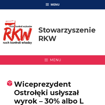
Przejdź
MENU
do
treści
Stowarzyszenie
RKW
MENU
Wiceprezydent
Ostrołęki usłyszał
wyrok – 30% albo L