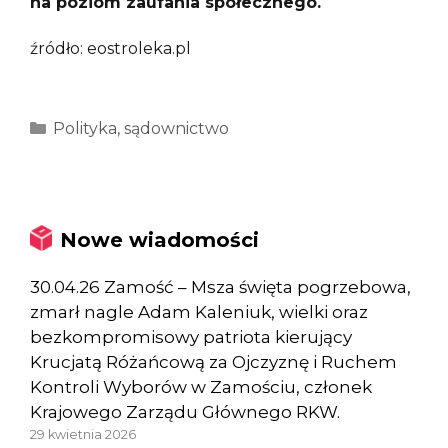
na poziom zaufania społecznego.
źródło: eostroleka.pl
Kategorie
Polityka
,
sądownictwo
Nowe wiadomości
30.04.26 Zamość – Msza święta pogrzebowa,
zmarł nagle Adam Kaleniuk, wielki oraz
bezkompromisowy patriota kierujący
Krucjatą Różańcową za Ojczyznę i Ruchem
Kontroli Wyborów w Zamościu, członek
Krajowego Zarządu Głównego RKW.
29 kwietnia 2026