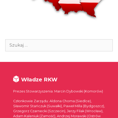
Szukaj:
Władze RKW
Prezes Stowarzyszenia: Marcin Dybowski (Komorów)
Członkowie Zarządu: Aldona Choma (Siedlce),
Sławomir Stańczuk (Suwałki), Paweł Milla (Bydgoszcz),
Grzegorz Czarnecki (Szczecin), Jerzy Filak (Wrocław),
Adam Kaleniuk (Zamość), Andrzej Morawski (Ostrów