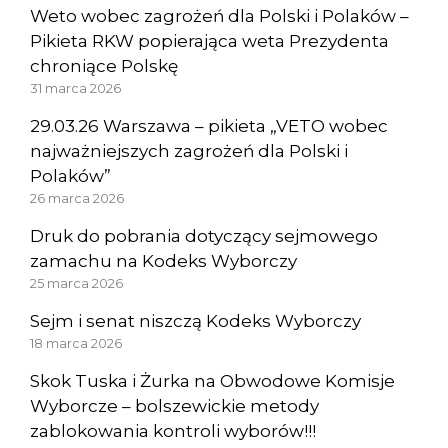
Weto wobec zagrożeń dla Polski i Polaków –
Pikieta RKW popierająca weta Prezydenta
chroniące Polskę
31 marca 2026
29.03.26 Warszawa – pikieta „VETO wobec
najważniejszych zagrożeń dla Polski i
Polaków”
26 marca 2026
Druk do pobrania dotyczący sejmowego
zamachu na Kodeks Wyborczy
25 marca 2026
Sejm i senat niszczą Kodeks Wyborczy
18 marca 2026
Skok Tuska i Żurka na Obwodowe Komisje
Wyborcze – bolszewickie metody
zablokowania kontroli wyborów!!!