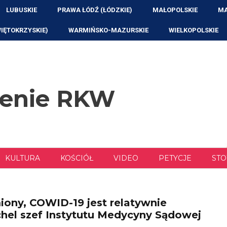
LUBUSKIE
PRAWA ŁÓDŹ (ŁÓDZKIE)
MAŁOPOLSKIE
MA
WIĘTOKRZYSKIE)
WARMIŃSKO-MAZURSKIE
WIELKOPOLSKIE
zenie RKW
KULTURA
KOŚCIÓŁ
VIDEO
PETYCJE
STO
iony, COWID-19 jest relatywnie
chel szef Instytutu Medycyny Sądowej