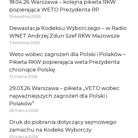
18.04.26 Warszawa – kolejna pikieta RKW
popierająca WETO Prezydenta RP
15 kwietnia 2026
Dewastacja Kodeksu Wyborczego – w Radio
WNET Andrzej Zdun Szef RKW Mazowsze
3 kwietnia 2026
Weto wobec zagrożeń dla Polski i Polaków –
Pikieta RKW popierająca weta Prezydenta
chroniące Polskę
31 marca 2026
29.03.26 Warszawa – pikieta „VETO wobec
najważniejszych zagrożeń dla Polski i
Polaków”
26 marca 2026
Druk do pobrania dotyczący sejmowego
zamachu na Kodeks Wyborczy
25 marca 2026