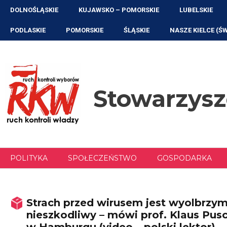
Przejdź
DOLNOŚLĄSKIE
KUJAWSKO – POMORSKIE
LUBELSKIE
do
treści
PODLASKIE
POMORSKIE
ŚLĄSKIE
NASZE KIELCE (Ś
Stowarzys
POLITYKA
SPOŁECZEŃSTWO
GOSPODARKA
Strach przed wirusem jest wyolbrzym
nieszkodliwy – mówi prof. Klaus Pus
w Hamburgu (video – polski lektor)