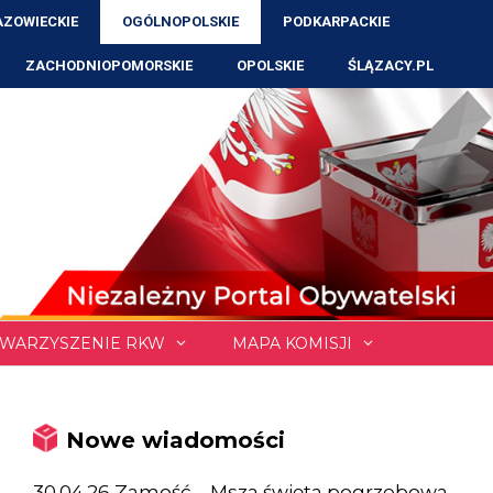
ZOWIECKIE
OGÓLNOPOLSKIE
PODKARPACKIE
ZACHODNIOPOMORSKIE
OPOLSKIE
ŚLĄZACY.PL
WARZYSZENIE RKW
MAPA KOMISJI
Nowe wiadomości
30.04.26 Zamość – Msza święta pogrzebowa,