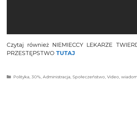
Czytaj również NIEMIECCY LEKARZE TWI
PRZESTĘPSTWO
TUTAJ
Kategorie
Polityka
,
30%
,
Administracja
,
Społeczeństwo
,
Video
,
wiadom