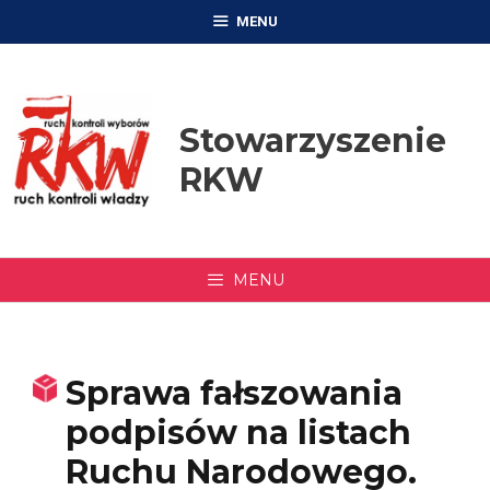
Przejdź
MENU
do
treści
Stowarzyszenie
RKW
MENU
Sprawa fałszowania
podpisów na listach
Ruchu Narodowego.