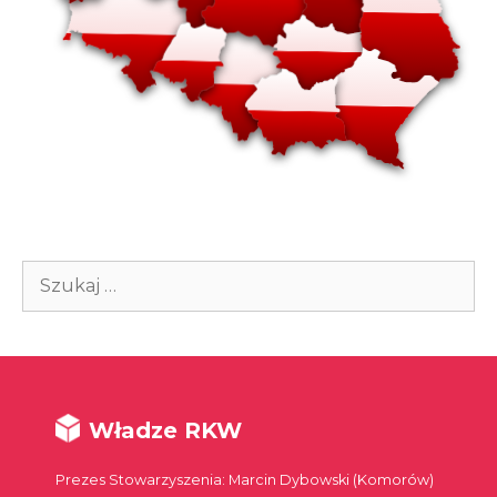
Szukaj:
Władze RKW
Prezes Stowarzyszenia: Marcin Dybowski (Komorów)