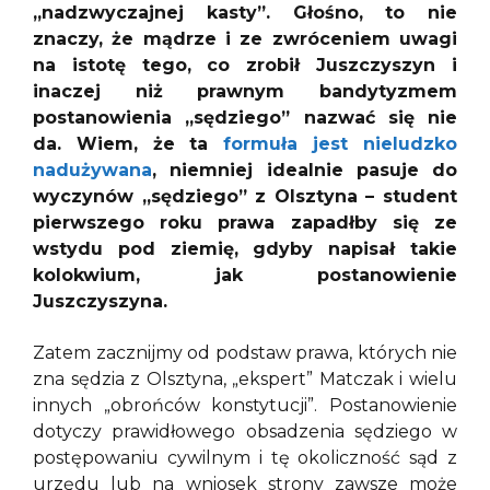
„nadzwyczajnej kasty”. Głośno, to nie
znaczy, że mądrze i ze zwróceniem uwagi
na istotę tego, co zrobił Juszczyszyn i
inaczej niż prawnym bandytyzmem
postanowienia „sędziego” nazwać się nie
da. Wiem, że ta
formuła jest nieludzko
nadużywan
a
, niemniej idealnie pasuje do
wyczynów „sędziego” z Olsztyna – student
pierwszego roku prawa zapadłby się ze
wstydu pod ziemię, gdyby napisał takie
kolokwium, jak postanowienie
Juszczyszyna.
Zatem zacznijmy od podstaw prawa, których nie
zna sędzia z Olsztyna, „ekspert” Matczak i wielu
innych „obrońców konstytucji”. Postanowienie
dotyczy prawidłowego obsadzenia sędziego w
postępowaniu cywilnym i tę okoliczność sąd z
urzędu lub na wniosek strony zawsze może