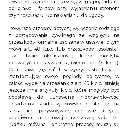
uważa się wyrażenia przez sędziego poglądu co
do prawa i faktów przy wyjaśnianiu stronom
czynności sądu lub nakłanianiu do ugody.
Powyższe przepisy dotyczą wyłączenia sędziego
z postępowania cywilnego ze względu na
przeszkody formalne, zapisane w ustawie i o tym
mówi art., 48 k.p.c. lub przeszkody „osobiste”,
czyli takie okoliczności, które mogłyby
podważyć obiektywizm sędziego (art. 49 k.p.c.).
Co ciekawe „sędzia” Juszczyszyn ostentacyjnie
manifestujący swoje poglądy polityczne, w
całości wypełnia przesłanki z art. 49 k.p.c. Istnieją
jeszcze inne artykuły k.p.c. które mogłyby być
podstawą do uznawania nieprawidłowości
obsadzenia składu sędziowskiego, ale nie ma
sensu ich przywoływać, ponieważ dotyczą
właściwości miejscowej i rzeczowej sądu. Po
ludzku mówiąc, konkretne procesy muszą się