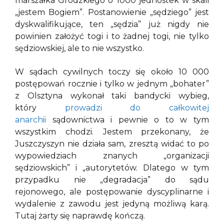
marszałka Grodzkiego o 1000 jednostek w skali
„jestem Bogiem”. Postanowienie „sędziego” jest
dyskwalifikujące, ten „sędzia” już nigdy nie
powinien założyć togi i to żadnej togi, nie tylko
sędziowskiej, ale to nie wszystko.
W sądach cywilnych toczy się około 10 000
postępowań rocznie i tylko w jednym „bohater”
z Olsztyna wykonał taki bandycki wybieg,
który
prowadzi do całkowitej
anarchii
sądownictwa i pewnie o to w tym
wszystkim chodzi. Jestem przekonany, że
Juszczyszyn nie działa sam, zresztą widać to po
wypowiedziach znanych „organizacji
sędziowskich” i „autorytetów. Dlatego w tym
przypadku nie „degradacja” do sądu
rejonowego, ale postępowanie dyscyplinarne i
wydalenie z zawodu jest jedyną możliwą karą.
Tutaj żarty się naprawdę kończą.