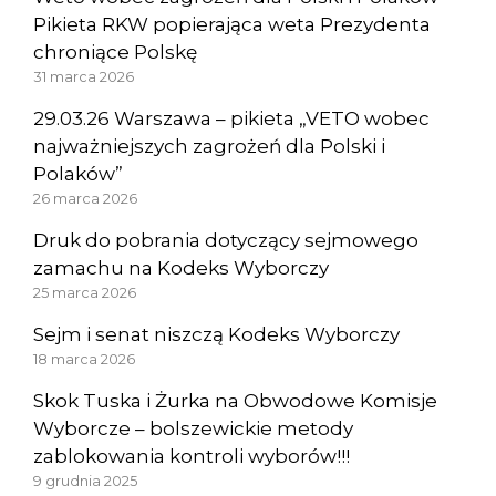
Pikieta RKW popierająca weta Prezydenta
chroniące Polskę
31 marca 2026
29.03.26 Warszawa – pikieta „VETO wobec
najważniejszych zagrożeń dla Polski i
Polaków”
26 marca 2026
Druk do pobrania dotyczący sejmowego
zamachu na Kodeks Wyborczy
25 marca 2026
Sejm i senat niszczą Kodeks Wyborczy
18 marca 2026
Skok Tuska i Żurka na Obwodowe Komisje
Wyborcze – bolszewickie metody
zablokowania kontroli wyborów!!!
9 grudnia 2025