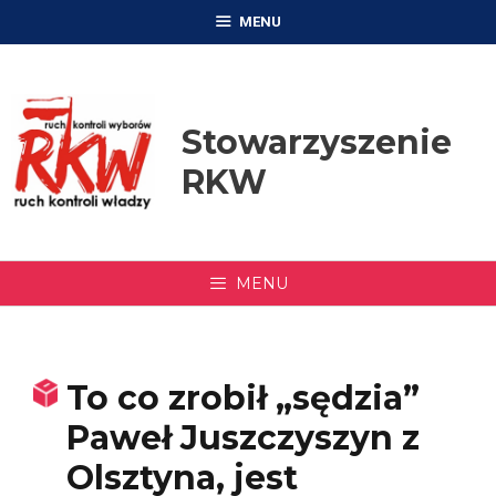
Przejdź
MENU
do
treści
Stowarzyszenie
RKW
MENU
To co zrobił „sędzia”
Paweł Juszczyszyn z
Olsztyna, jest