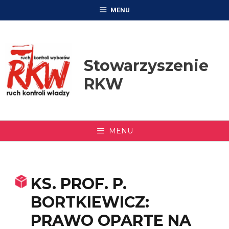
Przejdź
MENU
do
treści
Stowarzyszenie
RKW
MENU
KS. PROF. P.
BORTKIEWICZ:
PRAWO OPARTE NA