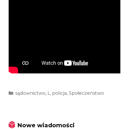
Kategorie
sądownictwo
,
L
,
policja
,
Społeczeństwo
Nowe wiadomości