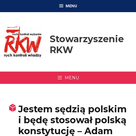
Przejdź
MENU
do
treści
Stowarzyszenie
RKW
MENU
Jestem sędzią polskim
i będę stosował polską
konstytucję – Adam