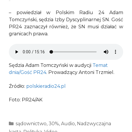
– powiedział w Polskim Radiu 24 Adam
Tomczyński, sędzia Izby Dyscyplinarnej SN. Gość
PR24 zaznaczył również, że SN musi działać w
granicach prawa.
Sędzia Adam Tomczyński w audycji
Temat
dnia/Gość PR24
. Prowadzący Antoni Trzmiel.
Źródło:
polskieradio24.pl
Foto: PR24/AK
Kategorie
sądownictwo
,
30%
,
Audio
,
Nadzwyczajna
kasta
,
Polityka
,
Video