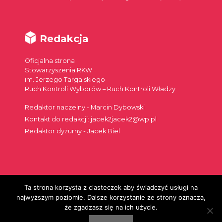
Redakcja
Oficjalna strona
Stowarzyszenia RKW
im. Jerzego Targalskiego
Ruch Kontroli Wyborów – Ruch Kontroli Władzy
Redaktor naczelny - Marcin Dybowski
Kontakt do redakcji: jacek2jacek2@wp.pl
Redaktor dyżurny - Jacek Biel
Ta strona korzysta z ciasteczek aby świadczyć usługi na
Szukaj:
najwyższym poziomie. Dalsze korzystanie ze strony oznacza,
że zgadzasz się na ich użycie.