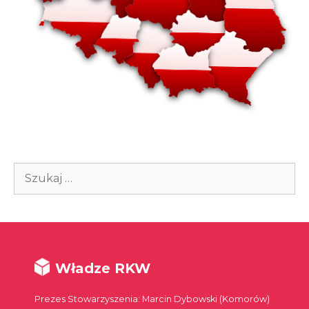
Szukaj:
Władze RKW
Prezes Stowarzyszenia: Marcin Dybowski (Komorów)