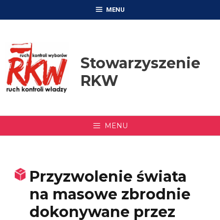
Przejdź
MENU
do
treści
Stowarzyszenie
RKW
MENU
Przyzwolenie świata
na masowe zbrodnie
dokonywane przez