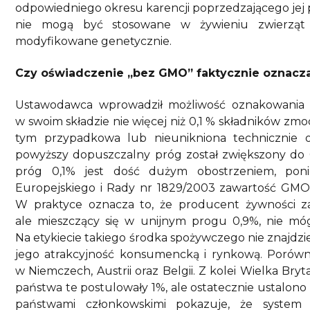
odpowiedniego okresu karencji poprzedzającego jej 
nie mogą być stosowane w żywieniu zwierząt 
modyfikowane genetycznie.
Czy oświadczenie „bez GMO” faktycznie oznacz
Ustawodawca wprowadził możliwość oznakowania 
w swoim składzie nie więcej niż 0,1 % składników zm
tym przypadkowa lub nieunikniona techniczni
powyższy dopuszczalny próg został zwiększony do
próg 0,1% jest dość dużym obostrzeniem, pon
Europejskiego i Rady nr 1829/2003 zawartość GMO 
W praktyce oznacza to, że producent żywności z
ale mieszczący się w unijnym progu 0,9%, nie mó
Na etykiecie takiego środka spożywczego nie znajdz
jego atrakcyjność konsumencką i rynkową. Porówn
w Niemczech, Austrii oraz Belgii. Z kolei Wielka Bry
państwa te postulowały 1%, ale ostatecznie ustalon
państwami członkowskimi pokazuje, że syst