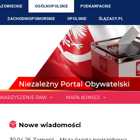
ZOWIECKIE
OGÓLNOPOLSKIE
PODKARPACKIE
ZACHODNIOPOMORSKIE
OPOLSKIE
ŚLĄZACY.PL
WARZYSZENIE RKW
MAPA KOMISJI
Nowe wiadomości
30.04.26 Zamość – Msza święta pogrzebowa,