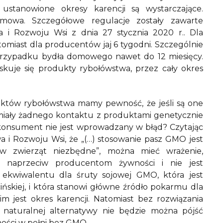
ustanowione okresy karencji są wystarczające.
t mowa. Szczegółowe regulacje zostały zawarte
a i Rozwoju Wsi z dnia 27 stycznia 2020 r.. Dla
omiast dla producentów jaj 6 tygodni. Szczególnie
przypadku bydła domowego nawet do 12 miesięcy.
kuje się produkty rybołówstwa, przez cały okres
uktów rybołówstwa mamy pewność, że jeśli są one
miały żadnego kontaktu z produktami genetycznie
konsument nie jest wprowadzany w błąd? Czytając
a i Rozwoju Wsi, że „(…) stosowanie pasz GMO jest
 zwierząt niezbędne”, można mieć wrażenie,
m naprzeciw producentom żywności i nie jest
kwiwalentu dla śruty sojowej GMO, która jest
skiej, i która stanowi główne źródło pokarmu dla
im jest okres karencji. Natomiast bez rozwiązania
 naturalnej alternatywy nie będzie można pójść
ości w pełni bez GMO.