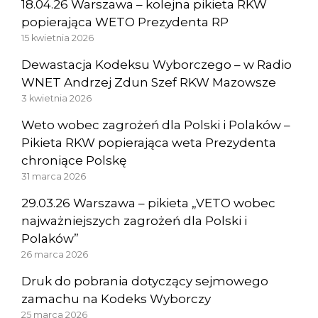
18.04.26 Warszawa – kolejna pikieta RKW
popierająca WETO Prezydenta RP
15 kwietnia 2026
Dewastacja Kodeksu Wyborczego – w Radio
WNET Andrzej Zdun Szef RKW Mazowsze
3 kwietnia 2026
Weto wobec zagrożeń dla Polski i Polaków –
Pikieta RKW popierająca weta Prezydenta
chroniące Polskę
31 marca 2026
29.03.26 Warszawa – pikieta „VETO wobec
najważniejszych zagrożeń dla Polski i
Polaków”
26 marca 2026
Druk do pobrania dotyczący sejmowego
zamachu na Kodeks Wyborczy
25 marca 2026