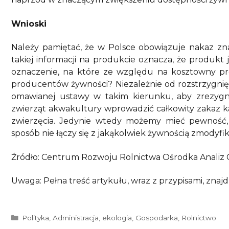
Wnioski
Należy pamiętać, że w Polsce obowiązuje nakaz zn
takiej informacji na produkcie oznacza, że produk
oznaczenie, na które ze względu na kosztowny proc
producentów żywności? Niezależnie od rozstrzygnięci
omawianej ustawy w takim kierunku, aby zrezygn
zwierząt akwakultury wprowadzić całkowity zakaz k
zwierzęcia. Jedynie wtedy możemy mieć pewność
sposób nie łączy się z jakąkolwiek żywnością zmodyf
Źródło: Centrum Rozwoju Rolnictwa Ośrodka Analiz 
Uwaga: Pełna treść artykułu, wraz z przypisami, znaj
Kategorie
Polityka
,
Administracja
,
ekologia
,
Gospodarka
,
Rolnictwo