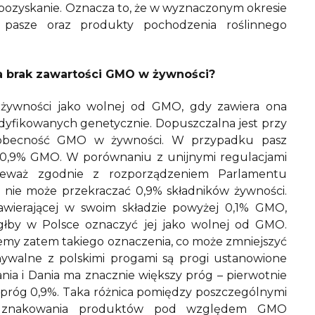
pozyskanie. Oznacza to, że w wyznaczonym okresie
pasze oraz produkty pochodzenia roślinnego
a brak zawartości GMO w żywności?
żywności jako wolnej od GMO, gdy zawiera ona
odyfikowanych genetycznie. Dopuszczalna jest przy
e obecność GMO w żywności. W przypadku pasz
 0,9% GMO. W porównaniu z unijnymi regulacjami
ieważ zgodnie z rozporządzeniem Parlamentu
nie może przekraczać 0,9% składników żywności.
awierającej w swoim składzie powyżej 0,1% GMO,
głby w Polsce oznaczyć jej jako wolnej od GMO.
iemy zatem takiego oznaczenia, co może zmniejszyć
ywalne z polskimi progami są progi ustanowione
tania i Dania ma znacznie większy próg – pierwotnie
o próg 0,9%. Taka różnica pomiędzy poszczególnymi
em znakowania produktów pod względem GMO