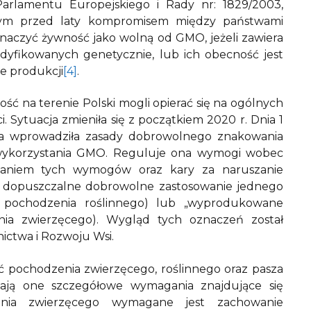
arlamentu Europejskiego i Rady nr: 1829/2003,
anym przed laty kompromisem między państwami
naczyć żywność jako wolną od GMO, jeżeli zawiera
dyfikowanych genetycznie, lub ich obecność jest
e produkcji
[4]
.
ć na terenie Polski mogli opierać się na ogólnych
Sytuacja zmieniła się z początkiem 2020 r. Dnia 1
óra wprowadziła zasady dobrowolnego znakowania
wykorzystania GMO. Reguluje ona wymogi wobec
eganiem tych wymogów oraz kary za naruszanie
t dopuszczalne dobrowolne zastosowanie jednego
pochodzenia roślinnego) lub „wyprodukowane
ia zwierzęcego). Wygląd tych oznaczeń został
ictwa i Rozwoju Wsi.
pochodzenia zwierzęcego, roślinnego oraz pasza
iają one szczegółowe wymagania znajdujące się
nia zwierzęcego wymagane jest zachowanie