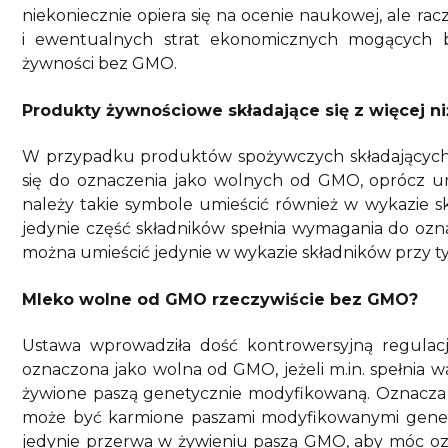
niekoniecznie opiera się na ocenie naukowej, ale rac
i ewentualnych strat ekonomicznych mogących b
żywności bez GMO.
Produkty żywnościowe składające się z więcej ni
W przypadku produktów spożywczych składających si
się do oznaczenia jako wolnych od GMO, oprócz um
należy takie symbole umieścić również w wykazie sk
jedynie część składników spełnia wymagania do ozn
można umieścić jedynie w wykazie składników przy ty
Mleko wolne od GMO rzeczywiście bez GMO?
Ustawa wprowadziła dość kontrowersyjną regula
oznaczona jako wolna od GMO, jeżeli m.in. spełnia w
żywione paszą genetycznie modyfikowaną. Oznacza 
może być karmione paszami modyfikowanymi genet
jedynie przerwa w żywieniu paszą GMO, aby móc 