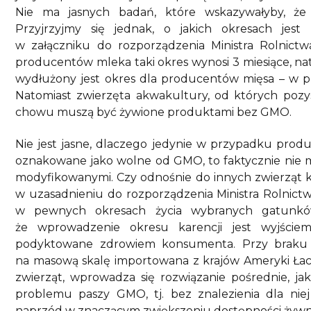
Nie ma jasnych badań, które wskazywałyby, że 
Przyjrzyjmy się jednak, o jakich okresach jes
w załączniku do rozporządzenia Ministra Rolnictw
producentów mleka taki okres wynosi 3 miesiące, nat
wydłużony jest okres dla producentów mięsa – w 
Natomiast zwierzęta akwakultury, od których pozys
chowu muszą być żywione produktami bez GMO.
Nie jest jasne, dlaczego jedynie w przypadku prod
oznakowane jako wolne od GMO, to faktycznie nie 
modyfikowanymi. Czy odnośnie do innych zwierząt 
w uzasadnieniu do rozporządzenia Ministra Rolnictw
w pewnych okresach życia wybranych gatunków
że wprowadzenie okresu karencji jest wyjście
podyktowane zdrowiem konsumenta. Przy braku e
na masową skalę importowana z krajów Ameryki Łaciń
zwierząt, wprowadza się rozwiązanie pośrednie, jak
problemu paszy GMO, tj. bez znalezienia dla niej
naprzód w znaczącym zwiększeniu dostępności żywn