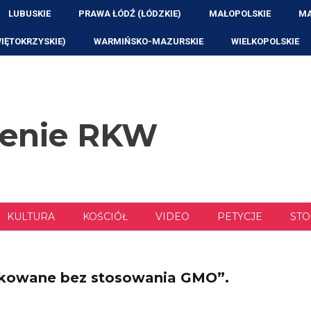
LUBUSKIE
PRAWA ŁÓDŹ (ŁÓDZKIE)
MAŁOPOLSKIE
MA
WIĘTOKRZYSKIE)
WARMIŃSKO-MAZURSKIE
WIELKOPOLSKIE
zenie RKW
KULTURA
KOŚCIÓŁ
VIDEO
PETYCJE
STO
kowane bez stosowania GMO”.