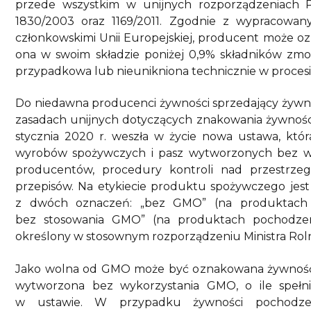
przede wszystkim w unijnych rozporządzeniach P
1830/2003 oraz 1169/2011. Zgodnie z wypracow
członkowskimi Unii Europejskiej, producent może oz
ona w swoim składzie poniżej 0,9% składników zmo
przypadkowa lub nieunikniona technicznie w procesi
Do niedawna producenci żywności sprzedający żywnoś
zasadach unijnych dotyczących znakowania żywności. 
stycznia 2020 r. weszła w życie nowa ustawa, kt
wyrobów spożywczych i pasz wytworzonych bez 
producentów, procedury kontroli nad przestrz
przepisów. Na etykiecie produktu spożywczego jes
z dwóch oznaczeń: „bez GMO” (na produktach 
bez stosowania GMO” (na produktach pochodzen
określony w stosownym rozporządzeniu Ministra Roln
Jako wolna od GMO może być oznakowana żywność 
wytworzona bez wykorzystania GMO, o ile spełn
w ustawie. W przypadku żywności pochodze