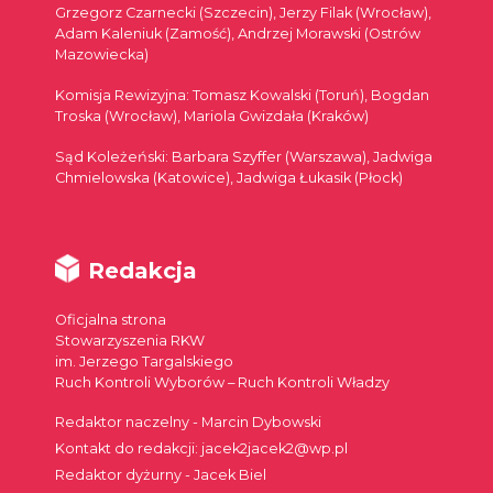
Grzegorz Czarnecki (Szczecin), Jerzy Filak (Wrocław),
Adam Kaleniuk (Zamość), Andrzej Morawski (Ostrów
Mazowiecka)
Komisja Rewizyjna: Tomasz Kowalski (Toruń), Bogdan
Troska (Wrocław), Mariola Gwizdała (Kraków)
Sąd Koleżeński: Barbara Szyffer (Warszawa), Jadwiga
Chmielowska (Katowice), Jadwiga Łukasik (Płock)
Redakcja
Oficjalna strona
Stowarzyszenia RKW
im. Jerzego Targalskiego
Ruch Kontroli Wyborów – Ruch Kontroli Władzy
Redaktor naczelny - Marcin Dybowski
Kontakt do redakcji: jacek2jacek2@wp.pl
Redaktor dyżurny - Jacek Biel