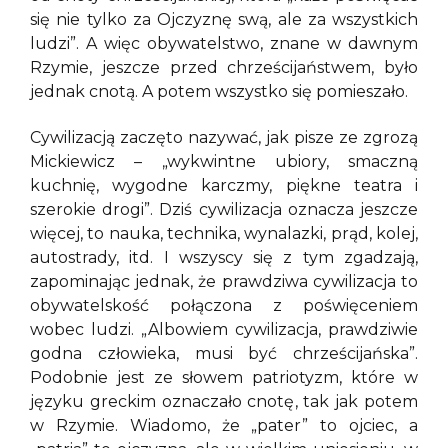
się nie tylko za Ojczyznę swą, ale za wszystkich
ludzi”. A więc obywatelstwo, znane w dawnym
Rzymie, jeszcze przed chrześcijaństwem, było
jednak cnotą. A potem wszystko się pomieszało.
Cywilizacją zaczęto nazywać, jak pisze ze zgrozą
Mickiewicz – „wykwintne ubiory, smaczną
kuchnię, wygodne karczmy, piękne teatra i
szerokie drogi”. Dziś cywilizacja oznacza jeszcze
więcej, to nauka, technika, wynalazki, prąd, kolej,
autostrady, itd. I wszyscy się z tym zgadzają,
zapominając jednak, że prawdziwa cywilizacja to
obywatelskość połączona z poświęceniem
wobec ludzi. „Albowiem cywilizacja, prawdziwie
godna człowieka, musi być chrześcijańska”.
Podobnie jest ze słowem patriotyzm, które w
języku greckim oznaczało cnotę, tak jak potem
w Rzymie. Wiadomo, że „pater” to ojciec, a