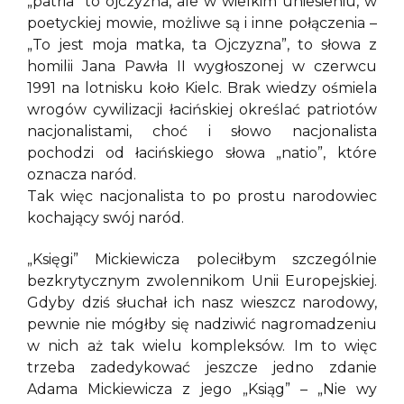
„patria” to ojczyzna, ale w wielkim uniesieniu, w
poetyckiej mowie, możliwe są i inne połączenia –
„To jest moja matka, ta Ojczyzna”, to słowa z
homilii Jana Pawła II wygłoszonej w czerwcu
1991 na lotnisku koło Kielc. Brak wiedzy ośmiela
wrogów cywilizacji łacińskiej określać patriotów
nacjonalistami, choć i słowo nacjonalista
pochodzi od łacińskiego słowa „natio”, które
oznacza naród.
Tak więc nacjonalista to po prostu narodowiec
kochający swój naród.
„Księgi” Mickiewicza poleciłbym szczególnie
bezkrytycznym zwolennikom Unii Europejskiej.
Gdyby dziś słuchał ich nasz wieszcz narodowy,
pewnie nie mógłby się nadziwić nagromadzeniu
w nich aż tak wielu kompleksów. Im to więc
trzeba zadedykować jeszcze jedno zdanie
Adama Mickiewicza z jego „Ksiąg” – „Nie wy