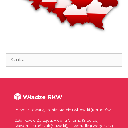
Szukaj:
Władze RKW
Prezes Stowarzyszenia: Marcin Dybowski (Komorów)
Członkowie Zarządu: Aldona Choma (Siedlce),
Sławomir Stańczuk (Suwałki), Paweł Milla (Bydgoszcz),