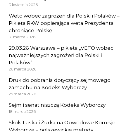
3 kwietnia 2026
Weto wobec zagrożeń dla Polski i Polaków –
Pikieta RKW popierająca weta Prezydenta
chroniące Polskę
31 marca 2026
29.03.26 Warszawa – pikieta „VETO wobec
najważniejszych zagrożeń dla Polski i
Polaków”
26 marca 2026
Druk do pobrania dotyczący sejmowego
zamachu na Kodeks Wyborczy
25 marca 2026
Sejm i senat niszczą Kodeks Wyborczy
18 marca 2026
Skok Tuska i Żurka na Obwodowe Komisje
Wyborcze – bolszewickie metody