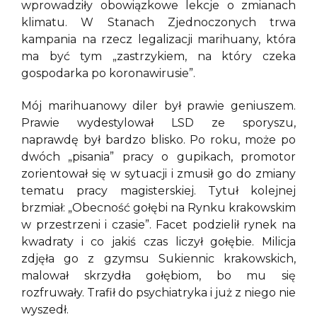
wprowadziły obowiązkowe lekcje o zmianach
klimatu. W Stanach Zjednoczonych trwa
kampania na rzecz legalizacji marihuany, która
ma być tym „zastrzykiem, na który czeka
gospodarka po koronawirusie”.
Mój marihuanowy diler był prawie geniuszem.
Prawie wydestylował LSD ze sporyszu,
naprawdę był bardzo blisko. Po roku, może po
dwóch „pisania” pracy o gupikach, promotor
zorientował się w sytuacji i zmusił go do zmiany
tematu pracy magisterskiej. Tytuł kolejnej
brzmiał: „Obecność gołębi na Rynku krakowskim
w przestrzeni i czasie”. Facet podzielił rynek na
kwadraty i co jakiś czas liczył gołębie. Milicja
zdjęła go z gzymsu Sukiennic krakowskich,
malował skrzydła gołębiom, bo mu się
rozfruwały. Trafił do psychiatryka i już z niego nie
wyszedł.