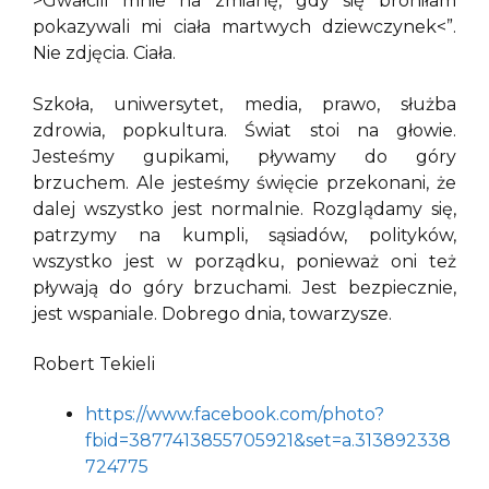
>Gwałcili mnie na zmianę, gdy się broniłam
pokazywali mi ciała martwych dziewczynek<”.
Nie zdjęcia. Ciała.
Szkoła, uniwersytet, media, prawo, służba
zdrowia, popkultura. Świat stoi na głowie.
Jesteśmy gupikami, pływamy do góry
brzuchem. Ale jesteśmy święcie przekonani, że
dalej wszystko jest normalnie. Rozglądamy się,
patrzymy na kumpli, sąsiadów, polityków,
wszystko jest w porządku, ponieważ oni też
pływają do góry brzuchami. Jest bezpiecznie,
jest wspaniale. Dobrego dnia, towarzysze.
Robert Tekieli
https://www.facebook.com/photo?
fbid=3877413855705921&set=a.313892338
724775