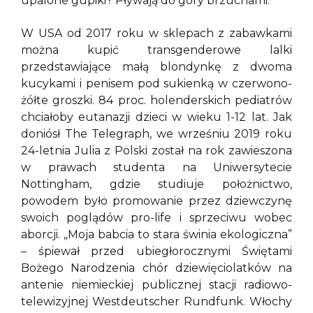
upalone gupiki? Pływają do góry brzuchami.
W USA od 2017 roku w sklepach z zabawkami
można kupić transgenderowe lalki
przedstawiające małą blondynkę z dwoma
kucykami i penisem pod sukienką w czerwono-
żółte groszki. 84 proc. holenderskich pediatrów
chciałoby eutanazji dzieci w wieku 1-12 lat. Jak
doniósł The Telegraph, we wrześniu 2019 roku
24-letnia Julia z Polski został na rok zawieszona
w prawach studenta na Uniwersytecie
Nottingham, gdzie studiuje położnictwo,
powodem było promowanie przez dziewczynę
swoich poglądów pro-life i sprzeciwu wobec
aborcji. „Moja babcia to stara świnia ekologiczna”
– śpiewał przed ubiegłorocznymi Świętami
Bożego Narodzenia chór dziewięciolatków na
antenie niemieckiej publicznej stacji radiowo-
telewizyjnej Westdeutscher Rundfunk. Włochy