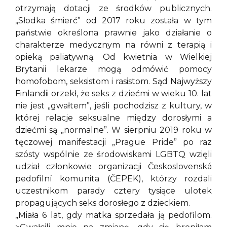
otrzymają dotacji ze środków publicznych.
„Słodka śmierć” od 2017 roku została w tym
państwie określona prawnie jako działanie o
charakterze medycznym na równi z terapią i
opieką paliatywną. Od kwietnia w Wielkiej
Brytanii lekarze mogą odmówić pomocy
homofobom, seksistom i rasistom. Sąd Najwyższy
Finlandii orzekł, że seks z dziećmi w wieku 10. lat
nie jest „gwałtem”, jeśli pochodzisz z kultury, w
której relacje seksualne między dorosłymi a
dziećmi są „normalne”. W sierpniu 2019 roku w
tęczowej manifestacji „Prague Pride” po raz
szósty wspólnie ze środowiskami LGBTQ wzięli
udział członkowie organizacji Československá
pedofilní komunita (ČEPEK), którzy rozdali
uczestnikom parady cztery tysiące ulotek
propagujących seks dorosłego z dzieckiem.
„Miała 6 lat, gdy matka sprzedała ją pedofilom.