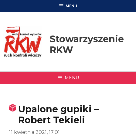
Przejdź
MENU
do
treści
Stowarzyszenie
RKW
MENU
Upalone gupiki –
Robert Tekieli
11 kwietnia 2021, 17:01