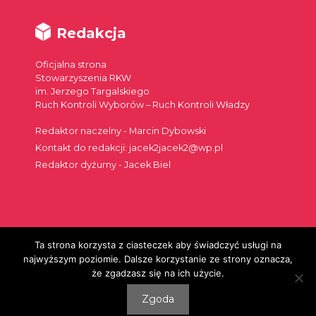
Redakcja
Oficjalna strona
Stowarzyszenia RKW
im. Jerzego Targalskiego
Ruch Kontroli Wyborów – Ruch Kontroli Władzy
Redaktor naczelny - Marcin Dybowski
Kontakt do redakcji: jacek2jacek2@wp.pl
Redaktor dyżurny - Jacek Biel
Ta strona korzysta z ciasteczek aby świadczyć usługi na
Szukaj:
najwyższym poziomie. Dalsze korzystanie ze strony oznacza,
że zgadzasz się na ich użycie.
Zgoda
© 2026