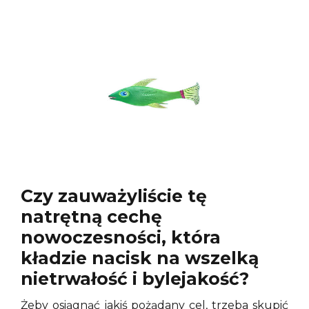
Czy zauważyliście tę
natrętną cechę
nowoczesności, która
kładzie nacisk na wszelką
nietrwałość i bylejakość?
Żeby osiągnąć jakiś pożądany cel, trzeba skupić