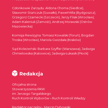
Członkowie Zarządu: Aldona Choma (Siedlce),
Sławomir Stańczuk (Suwałki), Paweł Milla (Bydgoszcz),
Grzegorz Czarnecki (Szczecin), Jerzy Filak (Wrocław),
Adam Kaleniuk (Zamość), Andrzej Morawski (Ostrów
Mazowiecka)
Komisja Rewizyjna: Tomasz Kowalski (Toruń), Bogdan
Troska (Wrocław), Mariola Gwizdała (Kraków)
Sąd Koleżeński: Barbara Szyffer (Warszawa), Jadwiga
Chmielowska (Katowice), Jadwiga Łukasik (Płock)
Redakcja
Oficjalna strona
Stowarzyszenia RKW
im. Jerzego Targalskiego
Ruch Kontroli Wyborów – Ruch Kontroli Władzy
Redaktor naczelny - Marcin Dybowski