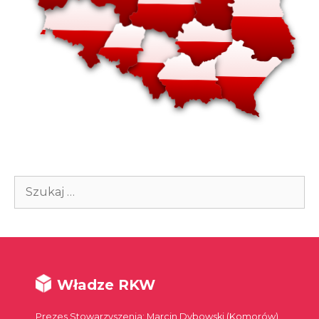
Szukaj:
Władze RKW
Prezes Stowarzyszenia: Marcin Dybowski (Komorów)