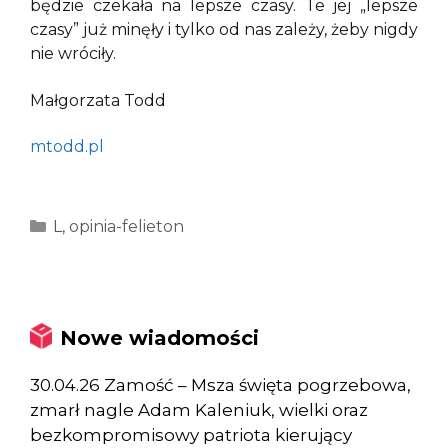
będzie czekała na lepsze czasy. Te jej „lepsze
czasy” już minęły i tylko od nas zależy, żeby nigdy
nie wróciły.
Małgorzata Todd
mtodd.pl
Kategorie
L
,
opinia-felieton
Nowe wiadomości
30.04.26 Zamość – Msza święta pogrzebowa,
zmarł nagle Adam Kaleniuk, wielki oraz
bezkompromisowy patriota kierujący