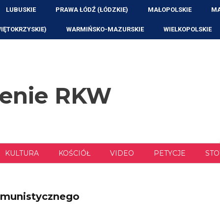
LUBUSKIE
PRAWA ŁÓDŹ (ŁÓDZKIE)
MAŁOPOLSKIE
MA
WIĘTOKRZYSKIE)
WARMIŃSKO-MAZURSKIE
WIELKOPOLSKIE
zenie RKW
KULTURA
KOŚCIÓŁ
VIDEO
PETYCJE
STO
omunistycznego