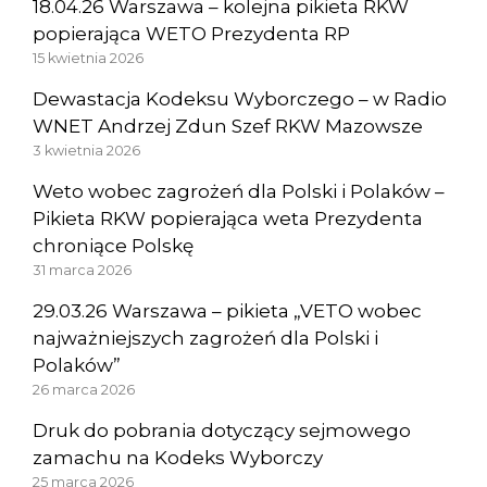
18.04.26 Warszawa – kolejna pikieta RKW
popierająca WETO Prezydenta RP
15 kwietnia 2026
Dewastacja Kodeksu Wyborczego – w Radio
WNET Andrzej Zdun Szef RKW Mazowsze
3 kwietnia 2026
Weto wobec zagrożeń dla Polski i Polaków –
Pikieta RKW popierająca weta Prezydenta
chroniące Polskę
31 marca 2026
29.03.26 Warszawa – pikieta „VETO wobec
najważniejszych zagrożeń dla Polski i
Polaków”
26 marca 2026
Druk do pobrania dotyczący sejmowego
zamachu na Kodeks Wyborczy
25 marca 2026