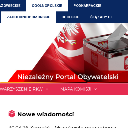
ZOWIECKIE
OGÓLNOPOLSKIE
PODKARPACKIE
ZACHODNIOPOMORSKIE
OPOLSKIE
ŚLĄZACY.PL
WARZYSZENIE RKW
MAPA KOMISJI
Nowe wiadomości
30.04.26 Zamość – Msza święta pogrzebowa,