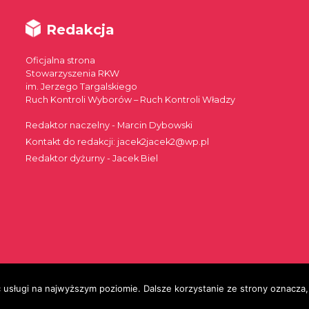
Redakcja
Oficjalna strona
Stowarzyszenia RKW
im. Jerzego Targalskiego
Ruch Kontroli Wyborów – Ruch Kontroli Władzy
Redaktor naczelny - Marcin Dybowski
Kontakt do redakcji: jacek2jacek2@wp.pl
Redaktor dyżurny - Jacek Biel
 usługi na najwyższym poziomie. Dalsze korzystanie ze strony oznacza, 