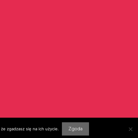
Szukaj:
Zgoda
że zgadzasz się na ich użycie.