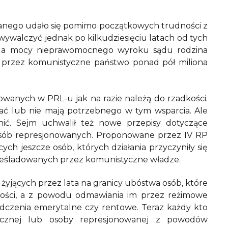
.
nego udało się pomimo początkowych trudności z
alczyć jednak po kilkudziesięciu latach od tych
 Na mocy nieprawomocnego wyroku sądu rodzina
 przez komunistyczne państwo ponad pół miliona
wanych w PRL-u jak na razie należą do rzadkości.
rać lub nie mają potrzebnego w tym wsparcia. Ale
ić. Sejm uchwalił też nowe przepisy dotyczące
 osób represjonowanych. Proponowane przez IV RP
ych jeszcze osób, których działania przyczyniły się
o prześladowanych przez komunistyczne władze.
żyjących przez lata na granicy ubóstwa osób, które
lności, a z powodu odmawiania im przez reżimowe
adczenia emerytalne czy rentowe. Teraz każdy kto
istycznej lub osoby represjonowanej z powodów