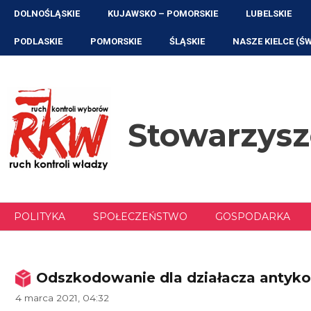
Przejdź
DOLNOŚLĄSKIE
KUJAWSKO – POMORSKIE
LUBELSKIE
do
treści
PODLASKIE
POMORSKIE
ŚLĄSKIE
NASZE KIELCE (Ś
Stowarzys
POLITYKA
SPOŁECZEŃSTWO
GOSPODARKA
Odszkodowanie dla działacza antyk
4 marca 2021, 04:32