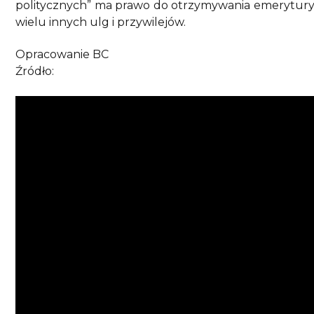
politycznych” ma prawo do otrzymywania emerytury m
wielu innych ulg i przywilejów.
Opracowanie BC
Źródło: