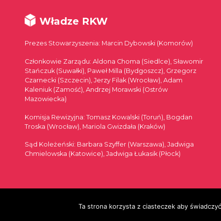
Władze RKW
Prezes Stowarzyszenia: Marcin Dybowski (Komorów)
Członkowie Zarządu: Aldona Choma (Siedlce), Sławomir
Stańczuk (Suwałki), Paweł Milla (Bydgoszcz), Grzegorz
Czarnecki (Szczecin), Jerzy Filak (Wrocław), Adam
Kaleniuk (Zamość), Andrzej Morawski (Ostrów
Mazowiecka)
Komisja Rewizyjna: Tomasz Kowalski (Toruń), Bogdan
Troska (Wrocław), Mariola Gwizdała (Kraków)
Sąd Koleżeński: Barbara Szyffer (Warszawa), Jadwiga
Chmielowska (Katowice), Jadwiga Łukasik (Płock)
© 2026
Ta strona korzysta z ciasteczek aby świadczyć