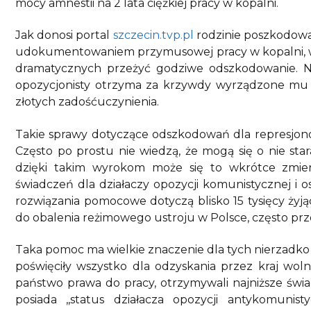
mocy amnestii na 2 lata ciężkiej pracy w kopalni
Jak donosi portal
szczecin.tvp.pl
rodzinie poszkodowa
udokumentowaniem przymusowej pracy w kopalni, wyw
dramatycznych przeżyć godziwe odszkodowanie.
opozycjonisty otrzyma za krzywdy wyrządzone mu
złotych zadośćuczynienia.
Takie sprawy dotyczące odszkodowań dla represjono
Często po prostu nie wiedzą, że mogą się o nie sta
dzięki takim wyrokom może się to wkrótce zmien
świadczeń dla działaczy opozycji komunistycznej i
rozwiązania pomocowe dotyczą blisko 15 tysięcy żyjąc
do obalenia reżimowego ustroju w Polsce, częst
Taka pomoc ma wielkie znaczenie dla tych nierzadko 
poświęciły wszystko dla odzyskania przez kraj wo
państwo prawa do pracy, otrzymywali najniższe świ
posiada ,,status działacza opozycji antykomun